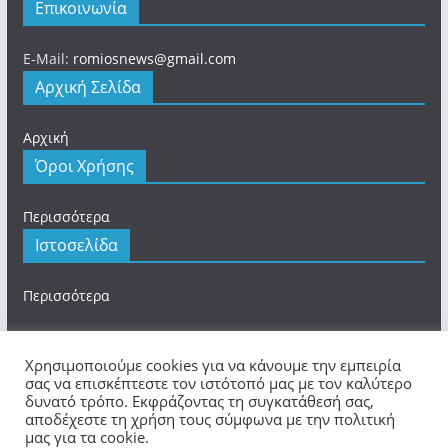
Επικοινωνία
E-Mail:
romiosnews@gmail.com
Αρχική Σελίδα
Αρχική
Όροι Χρήσης
Περισσότερα
Ιστοσελίδα
Περισσότερα
Χρησιμοποιούμε cookies για να κάνουμε την εμπειρία
σας να επισκέπτεστε τον ιστότοπό μας με τον καλύτερο
δυνατό τρόπο. Εκφράζοντας τη συγκατάθεσή σας,
Πνευματικά Δικαιώματα © 2026
romios.online
. Τα
αποδέχεστε τη χρήση τους σύμφωνα με την πολιτική
πνευματικά δικαιώματα προστατεύονται.
μας για τα cookie.