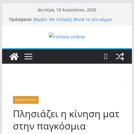
Μετάβαση
Δευτέρα, 10 Αυγούστου, 2026
σε
Πρόσφατα:
Βόμβα: Με στήριξη Musk το νέο κόμμα
περιεχόμενο
Κασιδιάρη – Οι ένοικοι του Μαξίμου σε
πανικό, πατριωτικό τσουνάμι σαρώνει την
Ελλάδα
Α.Φάουτσι: Στις ΗΠΑ τον συνέλαβαν για τα
εγκλήματά του στην πανδημία – Στην Ελλάδα
τον έκαναν μέλος της Ακαδημίας Αθηνών!
Οι ρυθμιστές – Σαμαράς και Κασιδιάρης θα
πάρουν αθροιστικά 15%… προκαλούν δίνη
στο σύστημα και η συνεργασία με Le Pen
Και πάλι περί στελεχών….
«Ελπίδα για Δημοκρατία» σε ΜΜΕ: «Στόχος
είναι το Κίνημα της Μ.Καρυστιανού και όχι
το διεφθαρμένο σύστημα εξουσίας»
ΕΠΙΚΑΙΡΟΤΗΤΑ
Πλησιάζει η κίνηση ματ
στην παγκόσμια