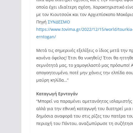
οποία έχει ιδιαίτερη σχέση. Χαρακτηριστικό εί
με τον Κιουτσούκ και τον Αρχιεπίσκοπο Μακάριο
Πηγή
ΣΥΝΔΕΣΜΟ
https://www.tovima.gr/2022/12/15/world/tourkia
erntogan/
Μετά τις σημερινές εξελίξεις ο ίδιος μετά την 
κανένα όφελος! Έτσι θα νικηθείς! Έτσι θα ηττηθε
σεμνότητά μας, το χαμογελαστό μας πρόσωπο! Α
απογοητευμένο, ποτέ μην χάνεις την ελπίδα σου
μαύρη κηλίδα…”
Καταγωγή Ερντογάν
“Μπορεί να παραμένει αμετανόητος ισλαμιστής (ά
αλλά για την εθνική καταγωγή του διατηρεί μια
δημόσια αναφορά του στις ρίζες του πατέρα του
περιοχή του Πόντου, αναζωπύρωσε τη συζήτηση 