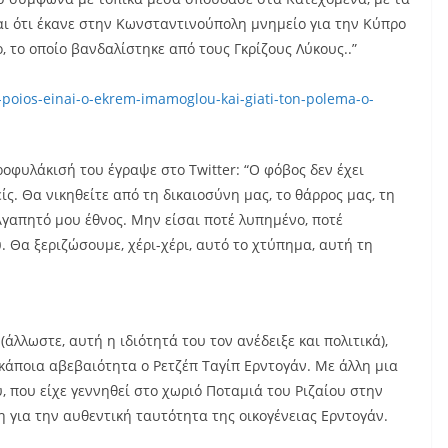
ναι ότι έκανε στην Κωνσταντινούπολη μνημείο για την Κύπρο
, το οποίο βανδαλίστηκε από τους Γκρίζους Λύκους..”
-poios-einai-o-ekrem-imamoglou-kai-giati-ton-polema-o-
προφυλάκισή του έγραψε στο Twitter: “Ο φόβος δεν έχει
ίς. Θα νικηθείτε από τη δικαιοσύνη μας, το θάρρος μας, τη
γαπητό μου έθνος. Μην είσαι ποτέ λυπημένο, ποτέ
. Θα ξεριζώσουμε, χέρι-χέρι, αυτό το χτύπημα, αυτή τη
λλωστε, αυτή η ιδιότητά του τον ανέδειξε και πολιτικά),
 κάποια αβεβαιότητα ο Ρετζέπ Ταγίπ Ερντογάν. Με άλλη μια
, που είχε γεννηθεί στο χωριό Ποταμιά του Ριζαίου στην
για την αυθεντική ταυτότητα της οικογένειας Ερντογάν.