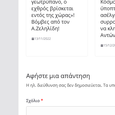
γεωτρύπανο, ο
Κόσμο
εχθρός βρίσκεται
ύποπτ
εντός της χώρας»!
ασέλγ
Βόμβες από τον
συρρο
Α.Ζεληλίδη!
να κλ
Αντών
13/11/2022
15/12/2
Αφήστε μια απάντηση
Η ηλ. διεύθυνση σας δεν δημοσιεύεται.
Τα υπ
Σχόλιο
*