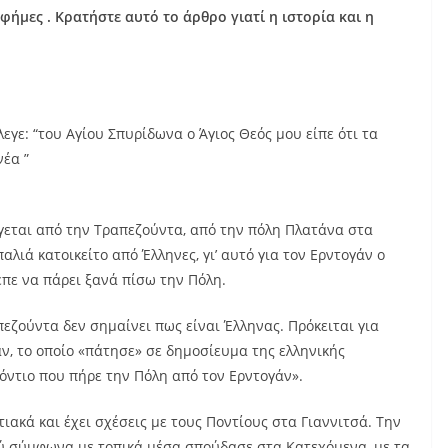
φήμες . Κρατήστε αυτό το άρθρο γιατί η ιστορία και η
γε: “του Αγίου Σπυρίδωνα ο Άγιος Θεός μου είπε ότι τα
νέα ”
άγεται από την Τραπεζούντα, από την πόλη Πλατάνα στα
λιά κατοικείτο από Έλληνες, γι’ αυτό για τον Ερντογάν ο
επε να πάρει ξανά πίσω την Πόλη.
εζούντα δεν σημαίνει πως είναι Έλληνας. Πρόκειται για
ν, το οποίο «πάτησε» σε δημοσίευμα της ελληνικής
όντιο που πήρε την Πόλη από τον Ερντογάν».
ιακά και έχει σχέσεις με τους Ποντίους στα Γιαννιτσά. Την
φού σύμφωνα με τοπικά μέσα σπούδασε στα Κατεχόμενα, με τα