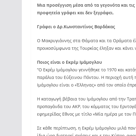
Μια προσέγγιση μέσα από τα γεγονότα και τις 
προφητεία γράφει και δεν ξεγράφει.
Γράφει ο Δρ.Κωνσταντίνος Βαρδάκας
Ο Μακρυγιάννης στα Θάματα και τα Οράματα έλε
προικοσύμφωνα της Τουρκίας έληξαν και κάνει 
Ποιος είναι ο Εκρέμ Ιμάμογλου
“Ο Εκρέμ Ιμάμογλου γεννήθηκε το 1970 και κατ
παράλια του Εύξεινου Πόντου. Η περιοχή αυτή πα
Ιμάμογλου είναι ο «Έλληνας» από τον οποίο έπρ
Η καταγωγή βέβαια του Ιμάμογλου από την Τραπ
προπαγάνδα του AKP, του κόμματος του Ερντογά
εφημερίδας Εθνος με τίτλο «Μία ημέρα με τον Π
Σε κάθε περίπτωση, η Εκρέμ Ιμάμογλου μιλά ποντ
ίδια ώρα διατηρεί σχέσεις και ε την Κύπρο, α