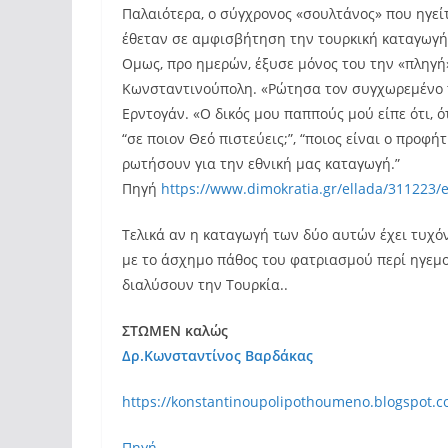
Παλαιότερα, ο σύγχρονος «σουλτάνος» που ηγείτ
έθεταν σε αμφισβήτηση την τουρκική καταγωγή 
Ομως, προ ημερών, έξυσε μόνος του την «πληγή
Κωνσταντινούπολη. «Ρώτησα τον συγχωρεμένο τ
Ερντογάν. «Ο δικός μου παππούς μού είπε ότι, 
“σε ποιον Θεό πιστεύεις;”, “ποιος είναι ο προφήτ
ρωτήσουν για την εθνική μας καταγωγή.”
Πηγή
https://www.dimokratia.gr/ellada/311223/ei
Τελικά αν η καταγωγή των δύο αυτών έχει τυχόν
με το άσχημο πάθος του φατριασμού περί ηγεμον
διαλύσουν την Τουρκία..
ΣΤΩΜΕΝ καλώς
Δρ.Κωνσταντίνος Βαρδάκας
https://konstantinoupolipothoumeno.blogspot.
Πηγή