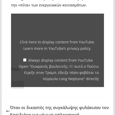
την «πίτα» των ενεργειακών κοιτασμάτων.
Display
"Ουκρανός
βουλευτής:
Γι'
Click here to display content from YouTube.
αυτό
Learn more in
YouTube’s privacy policy
.
ο
Πούτιν
Always display content from YouTube
Open "Ουκρανός βουλευτής: Γι’ αυτό ο Πούτιν
έτρεξε
Πηγή
έτρεξε στον Τραμπ, έδειξε πόσο φοβάται το
στον
πύραυλο Long Neptune" directly
Τραμπ,
έδειξε
πόσο
φοβάται
Όταν οι δικαστές της συγκάλυψης φυλάκισαν τον
το
Κασιδιάρη για νόμιμη οπλοκατοχή