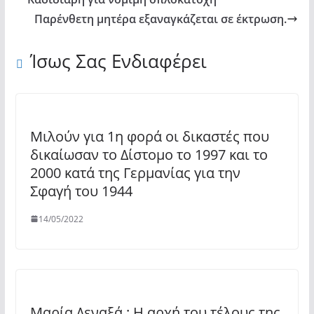
πύραυλο
Παρένθετη μητέρα εξαναγκάζεται σε έκτρωση.
Long
Neptune"
Ίσως Σας Ενδιαφέρει
from
YouTube
Μιλούν για 1η φορά οι δικαστές που
δικαίωσαν το Δίστομο το 1997 και το
2000 κατά της Γερμανίας για την
Σφαγή του 1944
14/05/2022
Μαρία Δεναξά : Η αρχή του τέλους της