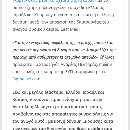
«κόβει» στην μέση τα σχέδια της Άγκυρας),
με το
οποίο είχαμε προαναγγείλει τα σχέδια Ελλάδος
Ισραήλ και Κύπρου για κοινή στραττιωτική επίλεκτη
δύναμη, μετά την απόφαση της δημιουργίας του
αγωγού φυσικού αερίου East Med.
«Για την ενεργειακή ασφάλεια της περιοχής απαιτείται
μια μεικτή αεροναυτική δύναμη που να διασφαλίζει την
περιοχή από ασύμμετρες κι όχι μόνο απειλές
», δήλωσε
πρόσφατα , ο Στρατηγός Ανδρέας Πενταράς, πρώην
επικεφαλής της κυπριακής ΕΥΠ , σύμφωνα με το
Sigmalive.com
.
Εδώ και μεγάλο διάστημα, Ελλάδα, Ισραήλ και
Κύπρος, κινούνται προς ενίσχυση τους στην
Ανατολική Μεσόγειο με συστηματικό τρόπο,
προβαίνοντας στις απαραίτητες συνεννοήσεις για
τον αγωγό αυτό , με κοινή δύναμη ..κρούσης κατά
των σχεδίων του Ερντογάν που θέλει μερίδιο από