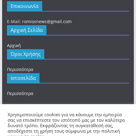
Επικοινωνία
E-Mail:
romiosnews@gmail.com
Αρχική Σελίδα
Αρχική
Όροι Χρήσης
Περισσότερα
Ιστοσελίδα
Περισσότερα
Χρησιμοποιούμε cookies για να κάνουμε την εμπειρία
σας να επισκέπτεστε τον ιστότοπό μας με τον καλύτερο
Πνευματικά Δικαιώματα © 2026
romios.online
. Τα
δυνατό τρόπο. Εκφράζοντας τη συγκατάθεσή σας,
αποδέχεστε τη χρήση τους σύμφωνα με την πολιτική
πνευματικά δικαιώματα προστατεύονται.