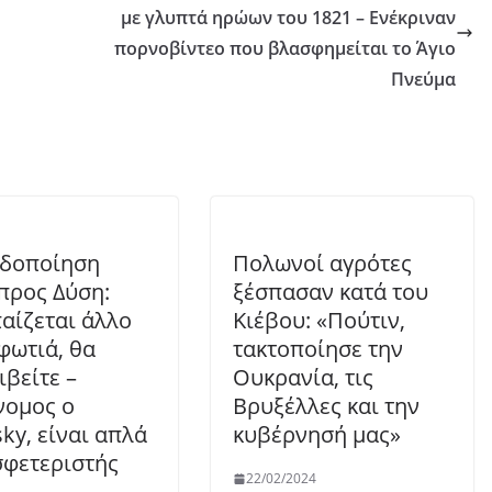
με γλυπτά ηρώων του 1821 – Ενέκριναν
πορνοβίντεο που βλασφημείται το Άγιο
Πνεύμα
δοποίηση
Πολωνοί αγρότες
 προς Δύση:
ξέσπασαν κατά του
αίζεται άλλο
Κιέβου: «Πούτιν,
 φωτιά, θα
τακτοποίησε την
ιβείτε –
Ουκρανία, τις
ομος ο
Βρυξέλλες και την
sky, είναι απλά
κυβέρνησή μας»
σφετεριστής
22/02/2024