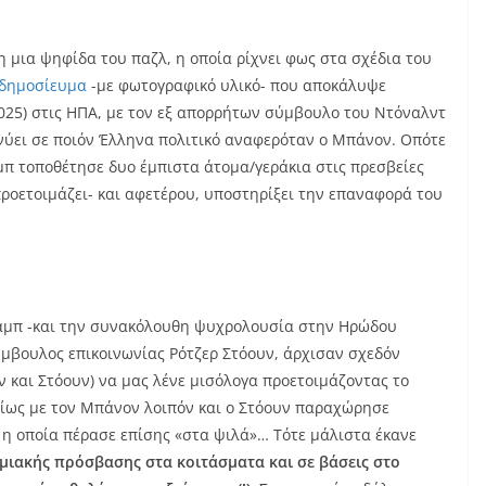
 μια ψηφίδα του παζλ, η οποία ρίχνει φως στα σχέδια του
δημοσίευμα
-με φωτογραφικό υλικό- που αποκάλυψε
25) στις ΗΠΑ, με τον εξ απορρήτων σύμβουλο του Ντόναλντ
κνύει σε ποιόν Έλληνα πολιτικό αναφερόταν ο Μπάνον. Οπότε
μπ τοποθέτησε δυο έμπιστα άτομα/γεράκια στις πρεσβείες
προετοιμάζει- και αφετέρου, υποστηρίξει την επαναφορά του
ραμπ -και την συνακόλουθη ψυχρολουσία στην Ηρώδου
ύμβουλος επικοινωνίας Ρότζερ Στόουν, άρχισαν σχεδόν
 και Στόουν) να μας λένε μισόλογα προετοιμάζοντας το
μοίως με τον Μπάνον λοιπόν και ο Στόουν παραχώρησε
 η οποία πέρασε επίσης «στα ψιλά»… Τότε μάλιστα έκανε
ιακής πρόσβασης στα κοιτάσματα και σε βάσεις στο