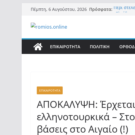
Μετάβαση
Πρόσφατα:
Περί στε
Πέμπτη, 6 Αυγούστου, 2026
σε
«Ελπίδα γ
της Μ.Καρ
περιεχόμενο
εξουσίας»
Βόμβα: Με
ένοικοι τ
σαρώνει τ
ΕΠΙΚΑΙΡΟΤΗΤΑ
ΠΟΛΙΤΙΚΗ
ΟΡΘΟΔ
Σύρος: Βρ
μετά από 
λοίμωξη
Ασύλληπτο
αλλοδαπού
(φωτο)
ΕΠΙΚΑΙΡΟΤΗΤΑ
ΑΠΟΚΑΛΥΨΗ: Έρχεται
ελληνοτουρκικά – Στο
βάσεις στο Αιγαίο (!)