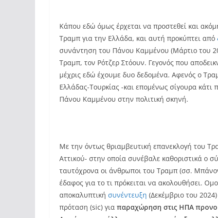
Κάπου εδώ όμως έρχεται να προστεθεί και ακόμη
Τραμπ για την Ελλάδα, και αυτή προκύπτει από
συνάντηση του Πάνου Καμμένου (Μάρτιο του 20
Τραμπ, τον Ρότζερ Στόουν. Γεγονός που αποδει
μέχρις εδώ έχουμε δυο δεδομένα. Aφενός ο Τρα
Ελλάδας-Τουρκίας -και επομένως σίγουρα κάτι 
Πάνου Καμμένου στην πολιτική σκηνή.
Με την όντως θριαμβευτική επανεκλογή του Τ
Αττικού- στην οποία συνέβαλε καθοριστικά ο σ
ταυτόχρονα οι άνθρωποι του Τραμπ (σσ. Μπάνον
έδαφος για το τι πρόκειται να ακολουθήσει. Ο
αποκαλυπτική
συνέντευξη
(Δεκέμβριο του 2024)
πρόταση (sic) για
παραχώρηση στις ΗΠΑ προνομ