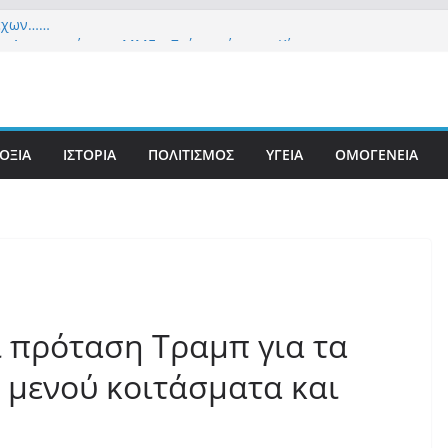
λεχών……
ια Δημοκρατία» σε ΜΜΕ: «Στόχος είναι το Κίνημα
υστιανού και όχι το διεφθαρμένο σύστημα
 στήριξη Musk το νέο κόμμα Κασιδιάρη – Οι
ου Μαξίμου σε πανικό, πατριωτικό τσουνάμι
ην Ελλάδα
ΟΞΙΑ
ΙΣΤΟΡΙΑ
ΠΟΛΙΤΙΣΜΟΣ
ΥΓΕΙΑ
ΟΜΟΓΕΝΕΙΑ
ετανίδα τουρίστρια έμεινε σε κώμα 42 ημέρες
τσίμπημα τσιμπουριού! – Η «μάχη» με τη σπάνια
: Έναν «Βόλο» με 102.000 παράνομους
ς πολιτογράφησε ως «Έλληνες» η κυβέρνηση!
 πρόταση Τραμπ για τα
 μενού κοιτάσματα και