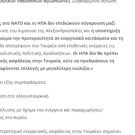
ληνικών «θαλάσσιων αξιώσεων»(!).
Συγκεκριμένα δήλωσε:
ς στο ΝΑΤΟ και οι ΗΠΑ δεν επιδιώκουν σύγκρουση μαζί
χυση του λιμανιού της Αλεξανδρούπολης και
η υποστήριξη
αγμα την προτεραιότητα σε ενεργειακά κοιτάσματα και τη
 θα αποτρέψουν την Τουρκία από επιθετικές ενέργειες εις
μαλιστικής πολιτικής διεκδικήσεων.
Οι ΗΠΑ δεν θα πρέπει
κής ασφάλειας στην Τουρκία, ούτε να προδικάσουν τη
αφύονται επιλογές με μεγαλύτερη ευελιξία.
»
τα εξής συμπεράσματα:
αση στα ελληνοτουρκικά.
επίλυσης με όχημα την ενέργεια και παραχωρήσεις/
ς στο Αιγαίο.
 στρατηγική ενεργειακής ασφάλειας στην Τουρκία» σημαίνει