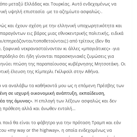
τρόπο μεταξύ Ελλάδας και Τουρκίας. Αυτό ενδεχομένως να
νική υψηλή επιστασία -με το αζημίωτο ασφαλώς-.
ανώς και έχουν σχέση με την ελληνική υποχωρητικότητα και
αραγόντων εις βάρος μιας εθνοκεντρικής πολιτικής, ειδικά
ι/επηρεάζονται/τοποθετούνται(;) από τρίτους (δεν θα
 ξαφνικά νεκρανασταίνονταν κι άλλες «μπαγιάτικες» -για
ι πρόδηλο ότι ήδη γίνονται παρασκηνιακές ζυμώσεις για
ομηνύει πτώση της παραπαίουσας κυβέρνησης Μητσοτάκη. Οι
υτική έλευση της Κίμπερλι Γκίλφοϊλ στην Αθήνα.
ώ να αναλάβω τα καθήκοντά μου ως η επόμενη Πρέσβης των
νη σε ισχυρή οικονομική ανάπτυξη, εκπαίδευση,
έα της άμυνας
». Η επιλογή των λέξεων ασφαλώς και δεν
ρη πρόθεση αλλά και άνωθεν εντολή…
 ποιό θα είναι το φόβητρο για την πρόταση Τραμπ και εάν
του «my way or the highway», η οποία ενδεχομένως να