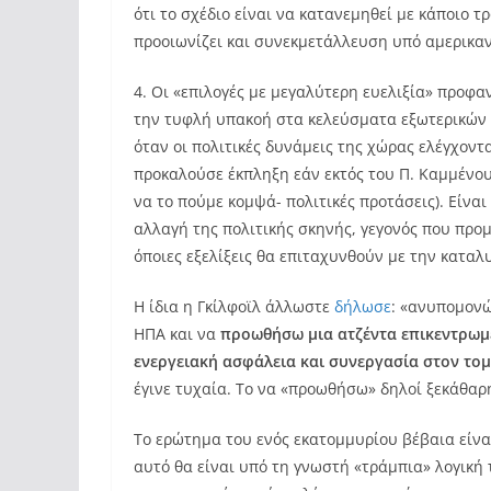
ότι το σχέδιο είναι να κατανεμηθεί με κάποιο 
προοιωνίζει και συνεκμετάλλευση υπό αμερικα
4. Οι «επιλογές με μεγαλύτερη ευελιξία» προφ
την τυφλή υπακοή στα κελεύσματα εξωτερικών π
όταν οι πολιτικές δυνάμεις της χώρας ελέγχοντα
προκαλούσε έκπληξη εάν εκτός του Π. Καμμένου,
να το πούμε κομψά- πολιτικές προτάσεις). Είνα
αλλαγή της πολιτικής σκηνής, γεγονός που πρ
όποιες εξελίξεις θα επιταχυνθούν με την καταλ
Η ίδια η Γκίλφοϊλ άλλωστε
δήλωσε
: «ανυπομον
ΗΠΑ και να
προωθήσω μια ατζέντα επικεντρωμέ
ενεργειακή ασφάλεια και συνεργασία στον τομ
έγινε τυχαία. Το να «προωθήσω» δηλοί ξεκάθα
Το ερώτημα του ενός εκατομμυρίου βέβαια είναι
αυτό θα είναι υπό τη γνωστή «τράμπια» λογική 