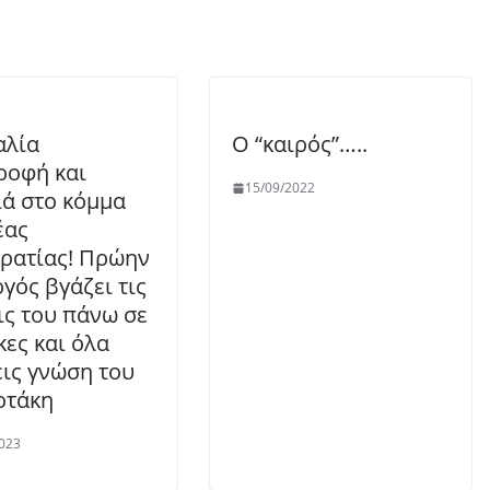
αλία
Ο “καιρός”…..
ροφή και
15/09/2022
ά στο κόμμα
έας
ρατίας! Πρώην
γός βγάζει τις
ις του πάνω σε
κες και όλα
εις γνώση του
οτάκη
023