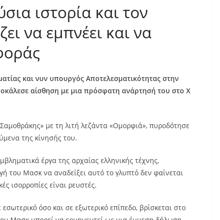
ύσια ιστορία και τον
ζει να εμπνέει και να
φοράς
ματίας και νυν υπουργός Αποτελεσματικότητας στην
οκάλεσε αίσθηση με μια πρόσφατη ανάρτησή του στο Χ
 Σαμοθράκης» με τη λιτή λεζάντα «Ομορφιά», πυροδότησε
ύμενα της κίνησής του.​
εμβληματικά έργα της αρχαίας ελληνικής τέχνης,
ογή του Μασκ να αναδείξει αυτό το γλυπτό δεν φαίνεται
κές ισορροπίες είναι ρευστές.​
 εσωτερικό όσο και σε εξωτερικό επίπεδο, βρίσκεται στο
του Μασκ μπορεί να ερμηνευτεί ως μια έμμεση δήλωση