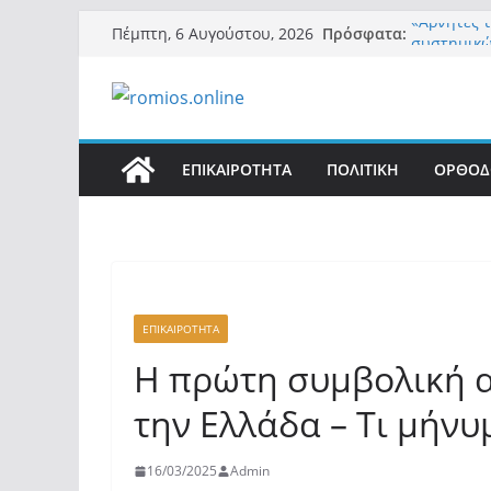
Μετάβαση
Πρόσφατα:
«Αρνητές 
Πέμπτη, 6 Αυγούστου, 2026
σε
συστημικ
Βόμβα: Με
περιεχόμενο
ένοικοι το
σαρώνει τ
Σύρος: Βρε
μετά από 
ΕΠΙΚΑΙΡΟΤΗΤΑ
ΠΟΛΙΤΙΚΗ
ΟΡΘΟΔ
λοίμωξη
Ασύλληπτο
αλλοδαπού
(φωτο)
Περί στελ
ΕΠΙΚΑΙΡΟΤΗΤΑ
Η πρώτη συμβολική α
την Ελλάδα – Τι μήνυ
16/03/2025
Admin