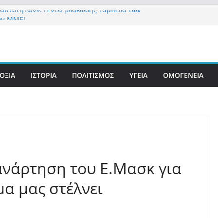
ταυτοτήτων»: Η νέα βλακώδης ταμπέλα των
ών ΜΜΕ!
 στήριξη Musk το νέο κόμμα Κασιδιάρη – Οι
υ Μαξίμου σε πανικό, πατριωτικό τσουνάμι
ην Ελλάδα
τανίδα τουρίστρια έμεινε σε κώμα 42 ημέρες
τσίμπημα τσιμπουριού! – Η «μάχη» με τη σπάνια
ΟΞΙΑ
ΙΣΤΟΡΙΑ
ΠΟΛΙΤΙΣΜΟΣ
ΥΓΕΙΑ
ΟΜΟΓΕΝΕΙΑ
: Έναν «Βόλο» με 102.000 παράνομους
ς πολιτογράφησε ως «Έλληνες» η κυβέρνηση!
εχών……
νάρτηση του Ε.Μασκ για
μα μας στέλνει