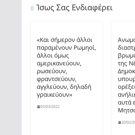
Ίσως Σας Ενδιαφέρει
«Και σήμερον άλλοι
Ανωμ
παραμένουν Ρωμηοί,
διαστ
άλλοι όμως
βρωμι
αμερικανεύουν,
της Ν
ρωσεύουν,
Δημοκ
φραντσεύουν,
υπουρ
αγγλεύουν, δηλαδή
ορέξε
γραικεύουν»
ανήλι
αυτά 
05/03/2022
Μητσ
20/02/2