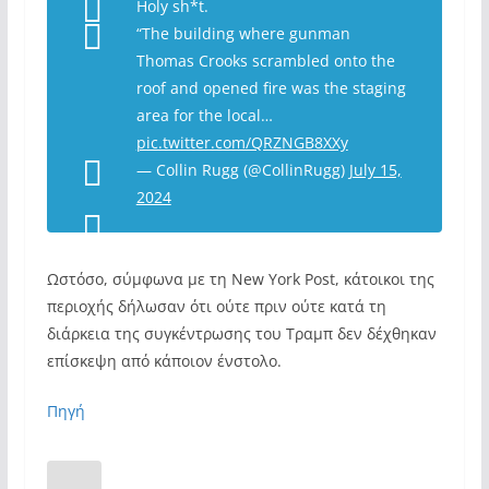
Holy sh*t.
“The building where gunman
Thomas Crooks scrambled onto the
roof and opened fire was the staging
area for the local…
pic.twitter.com/QRZNGB8XXy
— Collin Rugg (@CollinRugg)
July 15,
2024
Ωστόσο, σύμφωνα με τη New York Post, κάτοικοι της
περιοχής δήλωσαν ότι ούτε πριν ούτε κατά τη
διάρκεια της συγκέντρωσης του Τραμπ δεν δέχθηκαν
επίσκεψη από κάποιον ένστολο.
Πηγή