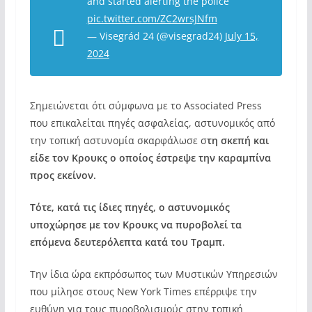
and started alerting the police
pic.twitter.com/ZC2wrsJNfm
— Visegrád 24 (@visegrad24)
July 15,
2024
Σημειώνεται ότι σύμφωνα με το Associated Press
που επικαλείται πηγές ασφαλείας, αστυνομικός από
την τοπική αστυνομία σκαρφάλωσε σ
τη σκεπή και
είδε τον Κρουκς ο οποίος έστρεψε την καραμπίνα
προς εκείνον.
Τότε, κατά τις ίδιες πηγές, ο αστυνομικός
υποχώρησε με τον Κρουκς να πυροβολεί τα
επόμενα δευτερόλεπτα κατά του Τραμπ.
Την ίδια ώρα εκπρόσωπος των Μυστικών Υπηρεσιών
που μίλησε στους New York Times επέρριψε την
ευθύνη για τους πυροβολισμούς στην τοπική