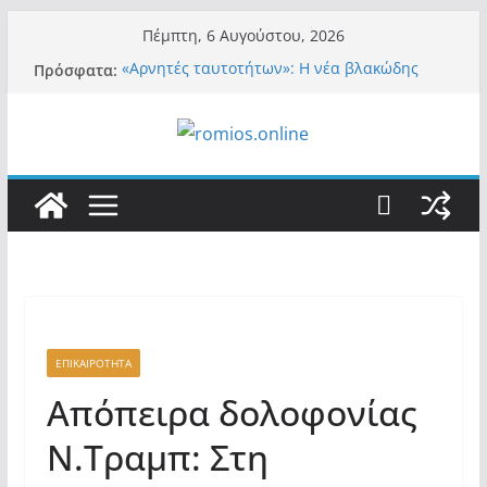
Μετάβαση
Πέμπτη, 6 Αυγούστου, 2026
σε
Πρόσφατα:
«Αρνητές ταυτοτήτων»: Η νέα βλακώδης
περιεχόμενο
ταμπέλα των συστημικών ΜΜΕ!
Βόμβα: Με στήριξη Musk το νέο κόμμα
Κασιδιάρη – Οι ένοικοι του Μαξίμου σε
πανικό, πατριωτικό τσουνάμι σαρώνει την
Ελλάδα
Σύρος: Βρετανίδα τουρίστρια έμεινε σε κώμα
42 ημέρες μετά από τσίμπημα τσιμπουριού!
– Η «μάχη» με τη σπάνια λοίμωξη
Ασύλληπτο: Έναν «Βόλο» με 102.000
παράνομους αλλοδαπούς πολιτογράφησε ως
«Έλληνες» η κυβέρνηση! (φωτο)
Περί στελεχών……
ΕΠΙΚΑΙΡΟΤΗΤΑ
Απόπειρα δολοφονίας
Ν.Τραμπ: Στη