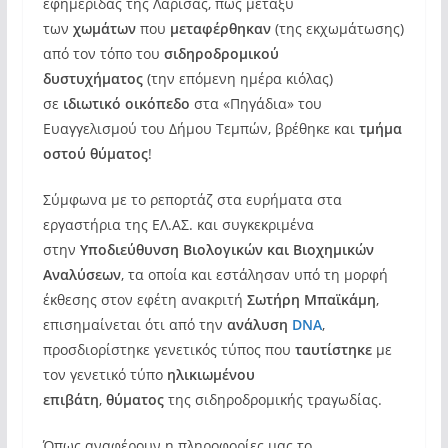
εφημερίδας της Λάρισας, πως μεταξύ
των
χωμάτων
που
μεταφέρθηκαν
(της εκχωμάτωσης)
από τον τόπο του
σιδηροδρομικού
δυστυχήματος
(την επόμενη ημέρα κιόλας)
σε
ιδιωτικό οικόπεδο
στα «Πηγάδια» του
Ευαγγελισμού του Δήμου Τεμπών, βρέθηκε και
τμήμα
οστού θύματος
!
Σύμφωνα με το ρεπορτάζ στα ευρήματα στα
εργαστήρια της ΕΛ.ΑΣ. και συγκεκριμένα
στην
Υποδιεύθυνση Βιολογικών και Βιοχημικών
Αναλύσεων
, τα οποία και εστάλησαν υπό τη μορφή
έκθεσης στον εφέτη ανακριτή
Σωτήρη Μπαϊκάμη
,
επισημαίνεται ότι από την
ανάλυση
DNA
,
προσδιορίστηκε γενετικός τύπος που
ταυτίστηκε
με
τον γενετικό τύπο
ηλικιωμένου
επιβάτη
,
θύματος
της σιδηροδρομικής τραγωδίας.
Όπως αναφέρουν η πληροφορίες μας το