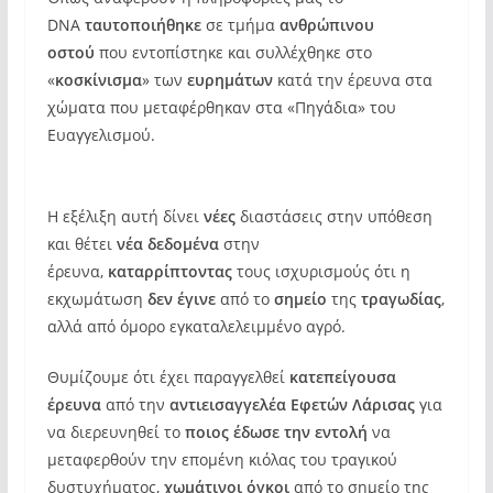
DNA
ταυτοποιήθηκε
σε τμήμα
ανθρώπινου
οστού
που εντοπίστηκε και συλλέχθηκε στο
«
κοσκίνισμα
» των
ευρημάτων
κατά την έρευνα στα
χώματα που μεταφέρθηκαν στα «Πηγάδια» του
Ευαγγελισμού.
Η εξέλιξη αυτή δίνει
νέες
διαστάσεις στην υπόθεση
και θέτει
νέα δεδομένα
στην
έρευνα,
καταρρίπτοντας
τους ισχυρισμούς ότι η
εκχωμάτωση
δεν έγινε
από το
σημείο
της
τραγωδίας
,
αλλά από όμορο εγκαταλελειμμένο αγρό.
Θυμίζουμε ότι έχει παραγγελθεί
κατεπείγουσα
έρευνα
από την
αντιεισαγγελέα Εφετών Λάρισας
για
να διερευνηθεί το
ποιος έδωσε την εντολή
να
μεταφερθούν την επομένη κιόλας του τραγικού
δυστυχήματος,
χωμάτινοι όγκοι
από το σημείο της