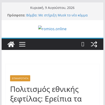
Μετάβαση
Κυριακή, 9 Αυγούστου, 2026
σε
Πρόσφατα:
Βόμβα: Με στήριξη Musk το νέο κόμμα
περιεχόμενο
Κασιδιάρη – Οι ένοικοι του Μαξίμου σε
πανικό, πατριωτικό τσουνάμι σαρώνει την
Ελλάδα
Α.Φάουτσι: Στις ΗΠΑ τον συνέλαβαν για τα
εγκλήματά του στην πανδημία – Στην Ελλάδα
τον έκαναν μέλος της Ακαδημίας Αθηνών!
Οι ρυθμιστές – Σαμαράς και Κασιδιάρης θα
πάρουν αθροιστικά 15%… προκαλούν δίνη
στο σύστημα και η συνεργασία με Le Pen
Και πάλι περί στελεχών….
«Ελπίδα για Δημοκρατία» σε ΜΜΕ: «Στόχος
είναι το Κίνημα της Μ.Καρυστιανού και όχι
το διεφθαρμένο σύστημα εξουσίας»
ΕΠΙΚΑΙΡΟΤΗΤΑ
Πολιτισμός εθνικής
ξεφτίλας: Ερείπια τα