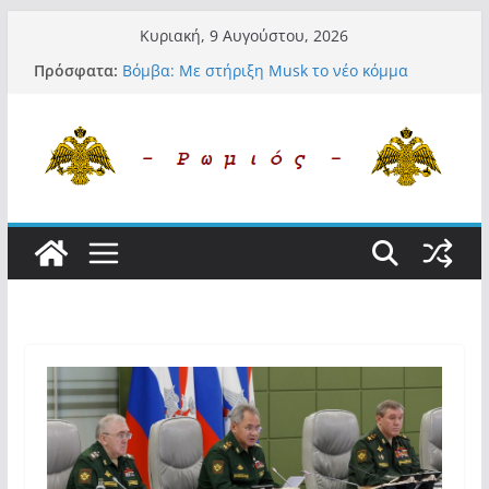
Μετάβαση
Κυριακή, 9 Αυγούστου, 2026
σε
Πρόσφατα:
Βόμβα: Με στήριξη Musk το νέο κόμμα
περιεχόμενο
Κασιδιάρη – Οι ένοικοι του Μαξίμου σε
πανικό, πατριωτικό τσουνάμι σαρώνει την
Ελλάδα
Α.Φάουτσι: Στις ΗΠΑ τον συνέλαβαν για τα
εγκλήματά του στην πανδημία – Στην
Ελλάδα τον έκαναν μέλος της Ακαδημίας
Αθηνών!
Οι ρυθμιστές – Σαμαράς και Κασιδιάρης θα
πάρουν αθροιστικά 15%… προκαλούν δίνη
στο σύστημα και η συνεργασία με Le Pen
Και πάλι περί στελεχών….
«Ελπίδα για Δημοκρατία» σε ΜΜΕ: «Στόχος
είναι το Κίνημα της Μ.Καρυστιανού και όχι
το διεφθαρμένο σύστημα εξουσίας»