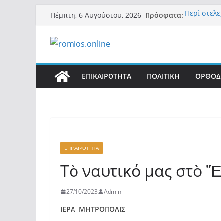
Μετάβαση
Πρόσφατα:
Περί στελ
Πέμπτη, 6 Αυγούστου, 2026
σε
«Ελπίδα γι
της Μ.Καρ
περιεχόμενο
εξουσίας»
Βόμβα: Με
ένοικοι το
σαρώνει τ
ΕΠΙΚΑΙΡΟΤΗΤΑ
ΠΟΛΙΤΙΚΗ
ΟΡΘΟΔ
Σύρος: Βρε
μετά από 
λοίμωξη
Ασύλληπτο
αλλοδαπού
(φωτο)
ΕΠΙΚΑΙΡΟΤΗΤΑ
Τὸ ναυτικό μας στὸ Ἔ
27/10/2023
Admin
ΙΕΡΑ ΜΗΤΡΟΠΟΛΙΣ