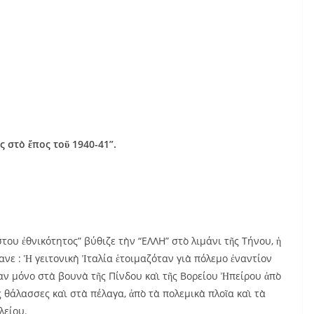
 στὸ ἔπος τοῦ 1940-41”
.
ου ἐθνικότητος” βύθιζε τὴν “ΕΛΛΗ” στὸ λιμάνι τῆς Τήνου, ἡ
νε : Ἡ γειτονικὴ Ἰταλία ἑτοιμαζόταν γιὰ πόλεμο ἐναντίον
αν μόνο στὰ βουνὰ τῆς Πίνδου καὶ τῆς Βορείου Ἠπείρου ἀπὸ
ς θάλασσες καὶ στὰ πέλαγα, ἀπὸ τὰ πολεμικὰ πλοῖα καὶ τὰ
λείου.