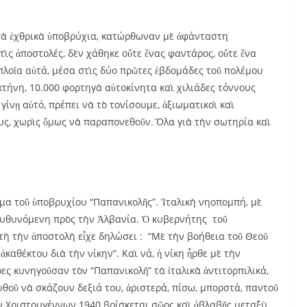
 τὰ ἐχθρικὰ ὑποβρύχια, κατώρθωναν μὲ ἀφάνταστη
τὶς ἀποστολές, δὲν χάθηκε οὔτε ἕνας φαντάρος, οὔτε ἕνα
ὰ πλοῖα αὐτά, μέσα στὶς δύο πρῶτες ἑβδομάδες τοῦ πολέμου
κτήνη, 10.000 φορτηγὰ αὐτοκίνητα καὶ χιλιάδες τόννους
γίνῃ αὐτό, πρέπει νὰ τὸ τονίσουμε, ἀξιωματικοὶ καὶ
ς, χωρὶς ὅμως νὰ παραπονεθοῦν. Ὅλα γιὰ τὴν σωτηρία καὶ
μα τοῦ ὑποβρυχίου “Παπανικολῆς”. Ἰταλικὴ νηοπομπή, μὲ
τευθυνόμενη πρὸς τὴν Ἀλβανία. Ὁ κυβερνήτης τοῦ
τὴ τὴν ἀποστολὴ εἶχε δηλώσει : “Μὲ τὴν βοήθεια τοῦ Θεοῦ
ἀκαθέκτου διὰ τὴν νίκην”. Καὶ νά, ἡ νίκη ἦρθε μὲ τὴν
ες κυνηγοῦσαν τὸν “Παπανικολῆ” τὰ ἰταλικὰ ἀντιτορπιλικά,
θοῦ νὰ σκάζουν δεξιά του, ἀριστερά, πίσω, μπορστά, παντοῦ
ν Χριστουγέννων 1940 βρίσκεται σῶος καὶ ἀβλαβῆς μεταξὺ