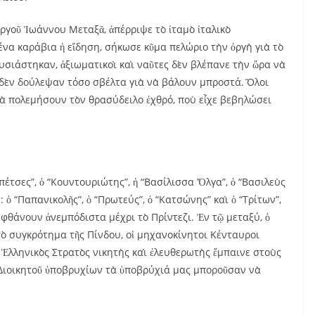
ργοῦ Ἰωάννου Μεταξᾶ, ἀπέρριψε τὸ ἰταμὸ ἰταλικὸ
ένα καράβια ἡ εἴδηση, σήκωσε κῦμα πελώριο τὴν ὀργὴ γιὰ τὸ
υσιάστηκαν, ἀξιωματικοὶ καὶ ναῦτες δὲν βλέπανε τὴν ὥρα νὰ
 δὲν δούλεψαν τόσο σβέλτα γιὰ νὰ βάλουν μπροστά. Ὅλοι
 νὰ πολεμήσουν τὸν θρασύδειλο ἐχθρό, ποὺ εἶχε βεβηλώσει
Σπέτσες”, ὁ “Κουντουριώτης”, ἡ “Βασίλισσα Ὄλγα”, ὁ “Βασιλεὺς
 ὁ “Παπανικολῆς”, ὁ “Πρωτεύς”, ὁ “Κατσώνης” καὶ ὁ “Τρίτων”,
φθάνουν ἀνεμπόδιστα μέχρι τὸ Πρίντεζι. Ἐν τῷ μεταξύ, ὁ
ὸ συγκρότημα τῆς Πίνδου, οἱ μηχανοκίνητοι Κένταυροι
 Ἑλληνικὸς Στρατὸς νικητὴς καὶ ἐλευθερωτὴς ἔμπαινε στοὺς
 Διοικητοῦ ὑποβρυχίων τὰ ὑποβρύχιά μας μποροῦσαν νὰ