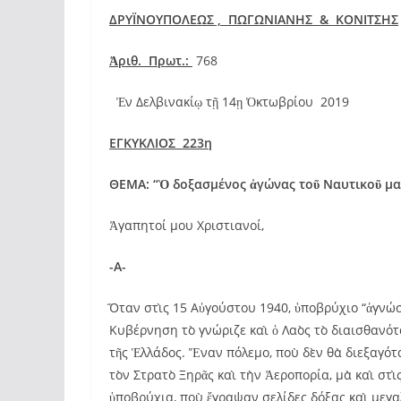
ΔΡYΪΝΟΥΠΟΛΕΩΣ , ΠΩΓΩΝΙΑΝΗΣ & ΚΟΝΙΤΣΗΣ
Ἀ
ριθ. Πρωτ.:
768
Ἐν Δελβινακίῳ τῇ 14ῃ Ὀκτωβρίου 2019
ΕΓΚΥΚΛΙΟΣ
223
η
ΘΕΜΑ: “
Ὁ
δοξασμένος ἀγώνας τοῦ Ναυτικοῦ μας
Ἀγαπητοί μου Χριστιανοί,
-Α-
Ὅταν στὶς 15 Αὐγούστου 1940, ὑποβρύχιο “ἀγνώστ
Κυβέρνηση τὸ γνώριζε καὶ ὁ Λαὸς τὸ διαισθανότα
τῆς Ἑλλάδος. Ἕναν πόλεμο, ποὺ δὲν θὰ διεξαγότ
τὸν Στρατὸ Ξηρᾶς καὶ τὴν Ἀεροπορία, μὰ καὶ στὶ
ὑποβρύχια, ποὺ ἔγραψαν σελίδες δόξας καὶ μεγα