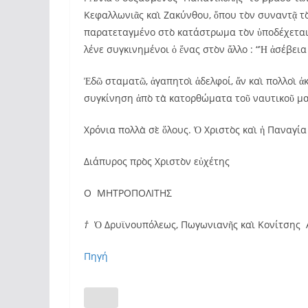
Κεφαλλωνιᾶς καὶ Ζακύνθου, ὅπου τὸν συναντᾷ τ
παρατεταγμένο στὸ κατάστρωμα τὸν ὑποδέχεται 
λένε συγκινημένοι ὁ ἕνας στὸν ἄλλο : “Ἡ ἀσέβεια
Ἐδῶ σταματῶ, ἀγαπητοὶ ἀδελφοί, ἄν καὶ πολλοὶ ἀκ
συγκίνηση ἀπὸ τὰ κατορθώματα τοῦ ναυτικοῦ μα
Χρόνια πολλὰ σὲ ὅλους. Ὁ Χριστὸς καὶ ἡ Παναγί
Διάπυρος πρὸς Χριστὸν εὐχέτης
Ο ΜΗΤΡΟΠΟΛΙΤΗΣ
†
Ὁ Δρυϊνουπόλεως, Πωγωνιανῆς καὶ Κονίτσης Α
Πηγή