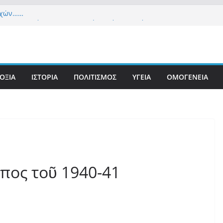
εχών……
α Δημοκρατία» σε ΜΜΕ: «Στόχος είναι το Κίνημα
υστιανού και όχι το διεφθαρμένο σύστημα
 στήριξη Musk το νέο κόμμα Κασιδιάρη – Οι
υ Μαξίμου σε πανικό, πατριωτικό τσουνάμι
ην Ελλάδα
ΟΞΙΑ
ΙΣΤΟΡΙΑ
ΠΟΛΙΤΙΣΜΟΣ
ΥΓΕΙΑ
ΟΜΟΓΕΝΕΙΑ
τανίδα τουρίστρια έμεινε σε κώμα 42 ημέρες
τσίμπημα τσιμπουριού! – Η «μάχη» με τη σπάνια
: Έναν «Βόλο» με 102.000 παράνομους
ς πολιτογράφησε ως «Έλληνες» η κυβέρνηση!
πος τοῦ 1940-41