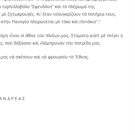
ὸ τορπιλλοβόλο “Σφενδόνη” καὶ τὸ πλήρωμά της
μὲ ζητωκραυγές. Κι’ ὅταν τσουγκρίζουν τὰ ποτήρια τους,
 στὴν Παναγία πληρώνεται μὲ τόκο καὶ ἐπιτόκιο” !
όμη εἶναι οἱ ἄθλοι τῶν πλοίων μας. Σταματῶ γιατὶ μὲ πνίγει ἡ
ς, ποὺ δόξασαν καὶ ἐλάμπρυναν τὴν πατρίδα μας.
α μας νὰ σκέπουν καὶ νὰ φρουροῦν τὸ Ἔθνος.
 Ν Δ Ρ Ε Α Σ