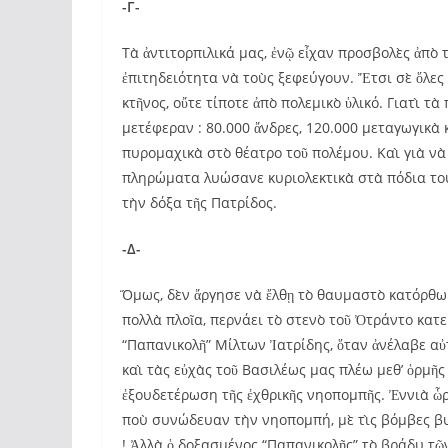
-Γ-
Τὰ ἀντιτορπιλικά μας, ἐνῷ εἶχαν προσβολὲς ἀπὸ
ἐπιτηδειότητα νὰ τοὺς ξεφεύγουν. Ἔτσι σὲ ὅλες 
κτῆνος, οὔτε τίποτε ἀπὸ πολεμικὸ ὑλικό. Γιατὶ τ
μετέφεραν : 80.000 ἄνδρες, 120.000 μεταγωγικὰ 
πυρομαχικὰ στὸ θέατρο τοῦ πολέμου. Καὶ γιὰ νὰ 
πληρώματα λυώσανε κυριολεκτικὰ στὰ πόδια του
τὴν δόξα τῆς Πατρίδος.
-Δ-
Ὅμως, δὲν ἄργησε νὰ ἔλθῃ τὸ θαυμαστὸ κατόρθω
πολλὰ πλοῖα, περνάει τὸ στενὸ τοῦ Ὀτράντο κα
“Παπανικολῆ” Μίλτων Ἰατρίδης, ὅταν ἀνέλαβε αὐ
καὶ τὰς εὐχὰς τοῦ Βασιλέως μας πλέω μεθ’ ὁρμῆς 
ἐξουδετέρωση τῆς ἐχθρικῆς νηοπομπῆς. Ἐννιὰ ὧρ
ποὺ συνώδευαν τὴν νηοπομπή, μὲ τὶς βόμβες βυ
! Ἀλλὰ ὁ δοξασμένος “Παπανικολῆς” τὸ βράδυ τῶ