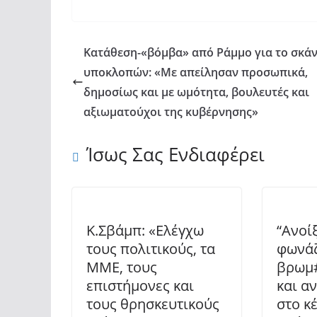
Κατάθεση-«βόμβα» από Ράμμο για το σκά
υποκλοπών: «Με απείλησαν προσωπικά,
δημοσίως και με ωμότητα, βουλευτές και
αξιωματούχοι της κυβέρνησης»
Ίσως Σας Ενδιαφέρει
Κ.Σβάμπ: «Ελέγχω
“Ανοί
τους πολιτικούς, τα
φωνά
ΜΜΕ, τους
βρωμ#
επιστήμονες και
και α
τους θρησκευτικούς
στο κ