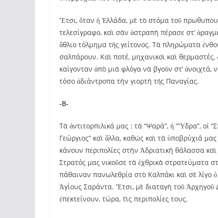
Ἔτσι, ὅταν ἡ Ἑλλάδα, μὲ τὸ στόμα τοῦ πρωθυπου
τελεσίγραφο, καὶ σὰν ἀστραπὴ πέρασε στ’ ἀραγμ
ἄθλιο τόλμημα τῆς γείτονος. Τὰ πληρώματα ἐνθο
σαλπάρουν. Καὶ ποτέ, μηχανικοὶ καὶ θερμαστές,
καίγονταν ἀπὸ μιὰ φλόγα νὰ βγοῦν στ’ ἀνοιχτά,
τόσο ἀδιάντροπα τὴν γιορτὴ τῆς Παναγίας.
-Β-
Τὰ ἀντιτορπιλικά μας : τὰ “Ψαρά”, ἡ “Ὕδρα”, οἱ “
Γεώργιος” καὶ ἄλλα, καθὼς καὶ τὰ ὑποβρύχιά μας :
κάνουν περιπολίες στὴν Ἀδριατικὴ θάλασσα καὶ 
Στρατός μας νικοῦσε τὰ ἐχθρικὰ στρατεύματα στ
πάθαιναν πανωλεθρία στὸ Καλπάκι καὶ σὲ λίγο ὁ
Ἁγίους Σαράντα. Ἔτσι, μὲ διαταγὴ τοῦ Ἀρχηγοῦ
ἐπεκτείνουν, τώρα, τὶς περιπολίες τους.