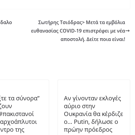
νδαλο
Σωτήρης Τσιόδρας> Μετά τα εμβόλια
ευθανασίας COVID-19 επιστρέφει με νέα
αποστολή. Δείτε ποια είναι!
ξτε τα σύνορα”
Αν γίνονταν εκλογές
ζουν
αύριο στην
πακιστανοί
Ουκρανία θα κέρδιζε
ναρχοάπλυτοι
ο… Putin, δήλωσε ο
έντρο της
πρώην πρόεδρος