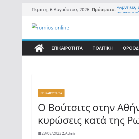
Μετάβαση
Πρόσφατα:
«Αρνητές 
Πέμπτη, 6 Αυγούστου, 2026
σε
συστημικ
Βόμβα: Με
περιεχόμενο
ένοικοι τ
σαρώνει τ
Σύρος: Βρ
μετά από 
ΕΠΙΚΑΙΡΟΤΗΤΑ
ΠΟΛΙΤΙΚΗ
ΟΡΘΟΔ
λοίμωξη
Ασύλληπτο
αλλοδαπού
(φωτο)
Περί στε
ΕΠΙΚΑΙΡΟΤΗΤΑ
Ο Βούτσιτς στην Αθή
κυρώσεις κατά της Ρ
23/08/2023
Admin