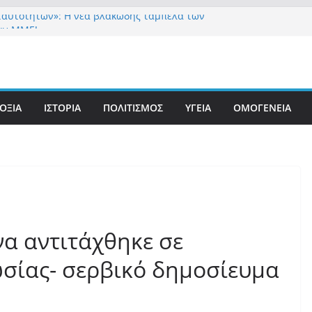
ταυτοτήτων»: Η νέα βλακώδης ταμπέλα των
ών ΜΜΕ!
 στήριξη Musk το νέο κόμμα Κασιδιάρη – Οι
ου Μαξίμου σε πανικό, πατριωτικό τσουνάμι
ην Ελλάδα
ετανίδα τουρίστρια έμεινε σε κώμα 42 ημέρες
τσίμπημα τσιμπουριού! – Η «μάχη» με τη σπάνια
ΟΞΙΑ
ΙΣΤΟΡΙΑ
ΠΟΛΙΤΙΣΜΟΣ
ΥΓΕΙΑ
ΟΜΟΓΕΝΕΙΑ
: Έναν «Βόλο» με 102.000 παράνομους
ς πολιτογράφησε ως «Έλληνες» η κυβέρνηση!
λεχών……
να αντιτάχθηκε σε
ωσίας- σερβικό δημοσίευμα