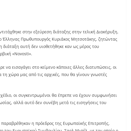
ντιτάχθηκε στην εξεύρεση διάταξης στην τελική Διακήρυξη,
 ο Έλληνας Πρωθυπουργός Κυριάκος Μητσοτάκης, ζητώντας
η διάταξη αυτή δεν υιοθετήθηκε καν ως μέρος του
ρβική «Novosti».
ε να εισαγάγει στο κείμενο κάποιες άλλες διατυπώσεις, οι
ια τη χώρα μας από τις αρχικές, που θα γίνουν γνωστές
σχέδιο, οι συγκεντρωμένοι θα έπρεπε να έχουν συμφωνήσει
σίας, αλλά αυτό δεν συνέβη μετά τις εισηγήσεις του
ς, παραβρέθηκαν η πρόεδρος της Ευρωπαϊκής Επιτροπής,
ο του Ευρωπαϊκού Συμβουλίου, Σαρλ Μισέλ, με τον οποίο ο