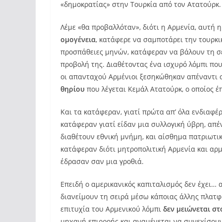
«δημοκρατίας» στην Τουρκία από τον Ατατούρκ.
Λέμε «θα προβαλλόταν», διότι η Αρμενία, αυτή
ομογένεια
, κατάφερε να σαμποτάρει την τουρκ
προσπάθειες μηνών, κατάφεραν να βάλουν τη σε
προβολή της. Διαθέτοντας ένα ισχυρό λόμπι πο
οι απανταχού Αρμένιοι ξεσηκώθηκαν απέναντι 
θηρίου
που λέγεται Κεμάλ Ατατούρκ, ο οποίος έ
Και τα κατάφεραν, γιατί πρώτα απ’ όλα ενδιαφέ
κατάφεραν γιατί είδαν μια συλλογική ύβρη, απέ
διαθέτουν εθνική μνήμη, και αίσθημα πατριωτι
κατάφεραν διότι μητροπολιτική Αρμενία και αρ
έδρασαν σαν μια γροθιά.
Επειδή ο αμερικανικός καπιταλισμός δεν έχει… 
διανείμουν τη σειρά μέσω κάποιας άλλης πλατφ
επιτυχία του Αρμενικού λόμπι
δεν μειώνεται σ
μηχανή επιρροής και αναμένεται να συνεχίσουν