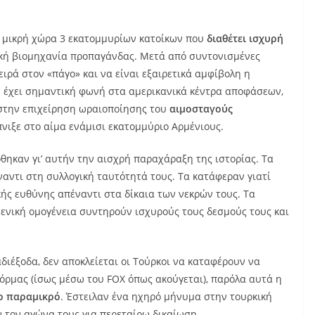
 η μικρή χώρα 3 εκατομμυρίων κατοίκων που
διαθέτει ισχυρή
ική βιομηχανία προπαγάνδας. Μετά από συντονισμένες
ιρά στον «πάγο» και να είναι εξαιρετικά αμφίβολη η
υ έχει σημαντική φωνή στα αμερικανικά κέντρα αποφάσεων,
στην επιχείρηση ωραιοποίησης του
αιμοσταγούς
πνιξε στο αίμα ενάμισι εκατομμύριο Αρμένιους.
ρθηκαν γι’ αυτήν την αισχρή παραχάραξη της ιστορίας. Τα
ναντι στη συλλογική ταυτότητά τους. Τα κατάφεραν γιατί
κής ευθύνης απέναντι στα δίκαια των νεκρών τους. Τα
μενική ομογένεια συντηρούν ισχυρούς τους δεσμούς τους και
αδιέξοδα, δεν αποκλείεται οι Τούρκοι να καταφέρουν να
όρμας (ίσως μέσω του FOX όπως ακούγεται), παρόλα αυτά η
το παραμικρό
. Έστειλαν ένα ηχηρό μήνυμα στην τουρκική
 τον αγώνα τους για περεταίρω δικαίωση.