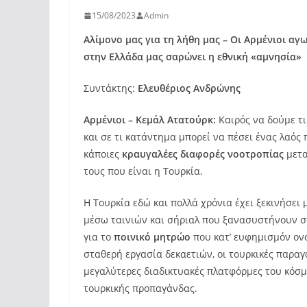
15/08/2023
Admin
Αλίμονο μας για τη λήθη μας – Οι Αρμένιοι αγ
στην Ελλάδα μας σαρώνει η εθνική «αμνησία»
Συντάκτης:
Ελευθέριος Ανδρώνης
Αρμένιοι – Κεμάλ Ατατούρκ:
Καιρός να δούμε τι
και σε τι κατάντημα μπορεί να πέσει ένας λαός
κάποιες
κραυγαλέες διαφορές νοοτροπίας
μετα
τους που είναι η Τουρκία.
Η Τουρκία εδώ και πολλά χρόνια έχει ξεκινήσε
μέσω ταινιών και σήριαλ που ξανασυστήνουν στ
για το
ποινικό μητρώο
που κατ’ ευφημισμόν ονο
σταθερή εργασία δεκαετιών, οι τουρκικές παρα
μεγαλύτερες διαδικτυακές πλατφόρμες του κόσμ
τουρκικής προπαγάνδας.