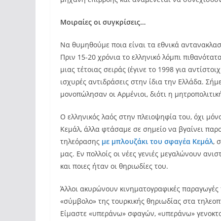
Μοιραίες οι συγκρίσεις…
Να θυμηθούμε ποια είναι τα εθνικά αντανακλασ
Πριν 15-20 χρόνια το ελληνικό λόμπι πιθανότατ
μιας τέτοιας σειράς (έγινε το 1998 για αντίστοι
ισχυρές αντιδράσεις στην ίδια την Ελλάδα. Σήμ
μονοπώλησαν οι Αρμένιοι, διότι η μητροπολιτι
Ο ελληνικός λαός στην πλειοψηφία του, όχι μόνο
Κεμάλ, άλλα φτάσαμε σε σημείο να βγαίνει παρ
τηλεόρασης
με μπλουζάκι του σφαγέα Κεμάλ
, 
μας. Εν πολλοίς οι νέες γενιές μεγαλώνουν ανισ
και ποιες ήταν οι θηριωδίες του.
Άλλοι ακυρώνουν κινηματογραφικές παραγωγές π
«σύμβολο» της τουρκικής θηριωδίας στα τηλεοπτ
Είμαστε «υπεράνω» σφαγών, «υπεράνω» γενοκτο