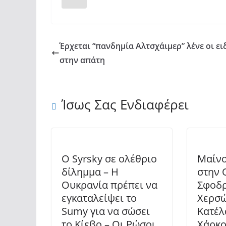
Έρχεται “πανδημία Αλτσχάιμερ” λένε οι ει
στην απάτη
Ίσως Σας Ενδιαφέρει
Ο Syrsky σε ολέθριο
Μαίνο
δίλημμα – Η
στην 
Ουκρανία πρέπει να
Σφοδρ
εγκαταλείψει το
Χερσώ
Sumy για να σώσει
Κατέλ
το Κίεβο – Οι Ρώσοι
Χάρκο