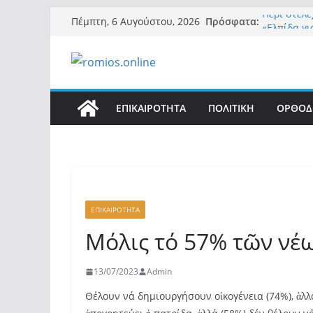
Μετάβαση
Πρόσφατα:
Περί στελ
Πέμπτη, 6 Αυγούστου, 2026
σε
«Ελπίδα γι
της Μ.Καρ
περιεχόμενο
εξουσίας»
Βόμβα: Με
ένοικοι το
σαρώνει τ
ΕΠΙΚΑΙΡΟΤΗΤΑ
ΠΟΛΙΤΙΚΗ
ΟΡΘΟΔ
Σύρος: Βρε
μετά από 
λοίμωξη
Ασύλληπτο
αλλοδαπού
(φωτο)
ΕΠΙΚΑΙΡΟΤΗΤΑ
Μόλις τό 57% τῶν νέ
13/07/2023
Admin
Θέλουν νά δημιουργήσουν οἰκογένεια (74%), ἀλλά