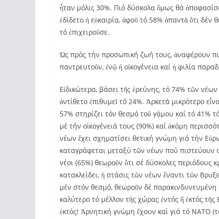
ἦταν μόλις 30%. Πιό δύσκολα ὅμως θά ἀποφασίσ
ἐδίδετο ἡ εὐκαιρία, ἀφοῦ τό 58% ἀπαντᾶ ὅτι δέν 
τό ἐπιχειροῦσε.
Ὡς πρός τήν προσωπική ζωή τους, ἀναφέρουν πώ
παντρευτοῦν, ἐνῷ ἡ οἰκογένεια καί ἡ φιλία παρα
Εἰδικώτερα, βάσει τῆς ἐρεύνης, τό 74% τῶν νέων 
ἀντίθετο ἐπιθυμεῖ τό 24%. Ἀρκετά μικρότερο εἶ
57% στηρίζει τόν θεσμό τοῦ γάμου καί τό 41% 
μέ τήν οἰκογένειά τους (90%) καί ἀκόμη περισσό
νέων ἔχει σχηματίσει θετική γνώμη γιά τήν Εὐρ
καταγράφεται μεταξύ τῶν νέων πού πιστεύουν σ
νέοι (65%) θεωροῦν ὅτι σέ δύσκολες περιόδους κρ
κατακλείδει, ἡ στάσις τῶν νέων ἔναντι τῶν Βρυξ
μέν στόν θεσμό, θεωροῦν δέ παρακινδυνευμένη 
καλύτερο τό μέλλον τῆς χώρας ἐντός ἤ ἐκτός τῆς 
ἐκτός! Ἀρνητική γνώμη ἔχουν καί γιά τό ΝΑΤΟ (τ