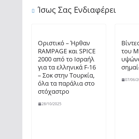
Ίσως Σας Ενδιαφέρει
Οριστικό – Ήρθαν
Βίντεο
RAMPAGE και SPICE
του Μ
2000 από το Ισραήλ
υψώνο
για τα ελληνικά F-16
σημαί
– Σοκ στην Τουρκία,
07/06/2
όλα τα παράλια στο
στόχαστρο
28/10/2025