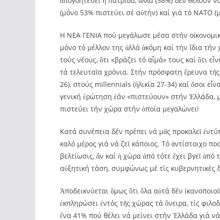
ἀπογοητεύει ἡ πατρίδα, ἀλλά (58%) δέν θέλουν 
(μόνο 53% πιστεύει σέ αὐτήν) καί γιά τό ΝΑΤΟ (μ
Η ΝΕΑ ΓΕΝΙΑ πού μεγάλωσε μέσα στήν οἰκονομική
μόνο τό μέλλον της ἀλλά ἀκόμη καί τήν ἴδια τήν
τούς νέους, ὅτι «βράζει τό αἷμά» τους καί ὅτι εἶν
τά τελευταῖα χρόνια. Στήν πρόσφατη ἔρευνα τῆς 
26), στούς millennials (ἡλικία 27-34) καί ὅσοι ε
γενική ἐρώτηση ἐάν «πιστεύουν» στήν Ἑλλάδα, μ
πιστεύει τήν χώρα στήν ὁποία μεγαλώνει!
Κατά συνέπεια δέν πρέπει νά μᾶς προκαλεῖ ἐντύ
καλό μέρος γιά νά ζεῖ κάποιος. Τό ἀντίστοιχο π
βελτίωσις, ἄν καί ἡ χώρα ἀπό τότε ἔχει βγεῖ ἀπό
αὐξητική τάση, συμφώνως μέ τίς κυβερνητικές 
Ἀποδεικνύεται ὅμως ὅτι ὅλα αὐτά δέν ἱκανοποιοῦ
ἐκπληρώσει ἐντός τῆς χώρας τά ὄνειρα, τίς φιλο
ἕνα 41% πού θέλει νά μείνει στήν Ἑλλάδα γιά ν