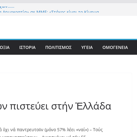
εχών……
α Δημοκρατία» σε ΜΜΕ: «Στόχος είναι το Κίνημα
υστιανού και όχι το διεφθαρμένο σύστημα
 στήριξη Musk το νέο κόμμα Κασιδιάρη – Οι
υ Μαξίμου σε πανικό, πατριωτικό τσουνάμι
ην Ελλάδα
ΟΞΙΑ
ΙΣΤΟΡΙΑ
ΠΟΛΙΤΙΣΜΟΣ
ΥΓΕΙΑ
ΟΜΟΓΕΝΕΙΑ
τανίδα τουρίστρια έμεινε σε κώμα 42 ημέρες
τσίμπημα τσιμπουριού! – Η «μάχη» με τη σπάνια
: Έναν «Βόλο» με 102.000 παράνομους
ς πολιτογράφησε ως «Έλληνες» η κυβέρνηση!
ων πιστεύει στήν Ἑλλάδα
 ὄχι νά παντρευτοῦν (μόνο 57% λέει «ναί») – Τούς