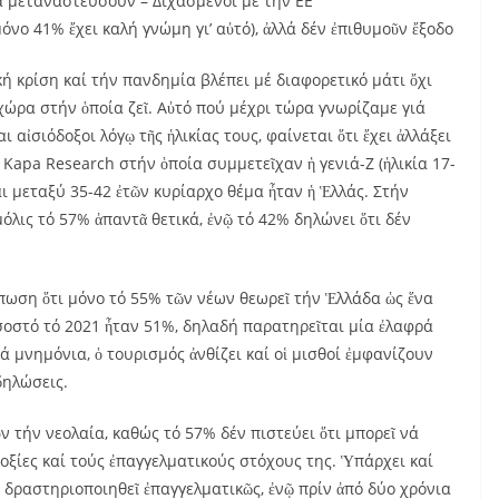
νά μεταναστεύσουν – Διχασμένοι μέ τήν ΕΕ
όνο 41% ἔχει καλή γνώμη γι’ αὐτό), ἀλλά δέν ἐπιθυμοῦν ἔξοδο
 κρίση καί τήν πανδημία βλέπει μέ διαφορετικό μάτι ὄχι
 χώρα στήν ὁποία ζεῖ. Αὐτό πού μέχρι τώρα γνωρίζαμε γιά
αι αἰσιόδοξοι λόγῳ τῆς ἡλικίας τους, φαίνεται ὅτι ἔχει ἀλλάξει
Kapa Research στήν ὁποία συμμετεῖχαν ἡ γενιά-Ζ (ἡλικία 17-
ἶναι μεταξύ 35-42 ἐτῶν κυρίαρχο θέμα ἦταν ἡ Ἑλλάς. Στήν
όλις τό 57% ἀπαντᾶ θετικά, ἐνῷ τό 42% δηλώνει ὅτι δέν
πωση ὅτι μόνο τό 55% τῶν νέων θεωρεῖ τήν Ἑλλάδα ὡς ἕνα
οσοστό τό 2021 ἦταν 51%, δηλαδή παρατηρεῖται μία ἐλαφρά
 τά μνημόνια, ὁ τουρισμός ἀνθίζει καί οἱ μισθοί ἐμφανίζουν
δηλώσεις.
ν τήν νεολαία, καθώς τό 57% δέν πιστεύει ὅτι μπορεῖ νά
δοξίες καί τούς ἐπαγγελματικούς στόχους της. Ὑπάρχει καί
ά δραστηριοποιηθεῖ ἐπαγγελματικῶς, ἐνῷ πρίν ἀπό δύο χρόνια