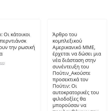
: Οι κάτοικοι
Άρθρο του
περντιάνσκ
κομπλεξικού
υν την ρωσική
Αμερικανικό ΜΜΕ,
α
έρχεται να δώσει μια
νέα διάσταση στην
022
συνέντευξη του
Πούτιν_Ακούστε
προσεκτικά τον
Πούτιν: Οι
αυτοκρατορικές του
φιλοδοξίες θα
μπορούσαν να