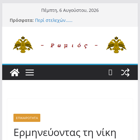
Μετάβαση
Πέμπτη, 6 Αυγούστου, 2026
σε
Πρόσφατα:
Περί στελεχών……
περιεχόμενο
«Ελπίδα για Δημοκρατία» σε ΜΜΕ: «Στόχος
είναι το Κίνημα της Μ.Καρυστιανού και όχι
το διεφθαρμένο σύστημα εξουσίας»
Βόμβα: Με στήριξη Musk το νέο κόμμα
Κασιδιάρη – Οι ένοικοι του Μαξίμου σε
πανικό, πατριωτικό τσουνάμι σαρώνει την
Ελλάδα
Σύρος: Βρετανίδα τουρίστρια έμεινε σε κώμα
42 ημέρες μετά από τσίμπημα τσιμπουριού!
– Η «μάχη» με τη σπάνια λοίμωξη
Ασύλληπτο: Έναν «Βόλο» με 102.000
παράνομους αλλοδαπούς πολιτογράφησε ως
«Έλληνες» η κυβέρνηση! (φωτο)
ΕΠΙΚΑΙΡΟΤΗΤΑ
Ερμηνεύοντας τη νίκη