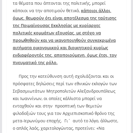
τα θέματα που άπτονται της πολιτικής, μπορεί
κάποιοι να την αποτιμούν θετικά,
κάποιοι άλλοι,
όμως, θεωρούν ότι είναι αποτέλεσμα της ταύτισης
της Ποιμαίνουσας Εκκλησίας με κυρίαρχες
πολιτικές κομμάτων εξουσίας, με στόχο να
προωθηθούν και να ικανοποιηθούν συγκεκριμένα
αιτήματα οικονομικού και διοικητικού κυρίως
ενδιαφέροντός της, αποποιούμενη, όμως έτσι, τον
πνευματικό της ρόλο.
Προς την κατεύθυνση αυτή σχολιάζονται και οι
πρόσφατες δηλώσεις περί των εθνικών εκλογών των
Σεβασμιωτάτων Μητροπολιτών Αλεξανδρουπόλεως
και Ιωαννίνων, οι οποίες κάλλιστα μπορεί να
ενταχθούν και στην προοπτική των θεμιτών
φιλοδοξιών τους για τον Αρχιεπισκοπικό θρόνο της
μετα-Ιερωνύμου εποχής. Γι΄ αυτό το λόγο, άλλωστε,
ο απλός λαός, χαριτολογώντας, προτείνει: «Να