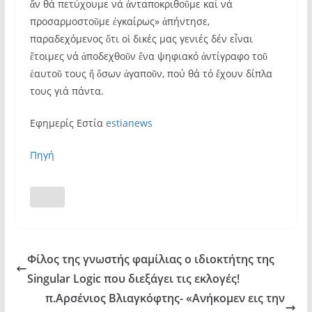
ἄν θά πετύχουμε νά ἀνταποκριθοῦμε καί νά
προσαρμοστοῦμε ἐγκαίρως» ἀπήντησε,
παραδεχόμενος ὅτι οἱ δικές μας γενιές δέν εἶναι
ἕτοιμες νά ἀποδεχθοῦν ἕνα ψηφιακό ἀντίγραφο τοῦ
ἑαυτοῦ τους ἤ ὅσων ἀγαποῦν, πού θά τό ἔχουν δίπλα
τους γιά πάντα.
Εφημερίς Εστία
estianews
Πηγή
Φίλος της γνωστής φαμίλιας ο ιδιοκτήτης της
Singular Logic που διεξάγει τις εκλογές!
π.Αρσένιος Βλιαγκόφτης- «Ανήκομεν εις την