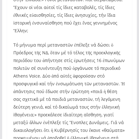
Ἔχουν οἱ νέοι αὐτοί τίς ἴδιες καταβολές, τίς ἴδιες
ἐθνικές εὐαισθησίες, τίς ἴδιες ἀνησυχίες, τήν ἴδια
ἱστορική ἐνσυναίσθηση πού ἔχει ἕνας γεννημένος
Ἕλλην;
Τό μήνυμα περί μεταναστῶν ἐπέλεξε νά δώσει ὁ
Πρόεδρος τῆς ΝΔ, ὅταν μέ τό τέλος τῆς προεκλογικῆς
περιόδου του ἀπήντησε στίς ἐρωτήσεις 16 ἐπωνύμων
πολιτῶν σέ συνέντευξη πού ὀργάνωσε τό περιοδικό
Athens Voice. Δύο ἀπό αὐτές ἀφοροῦσαν στό
προσφυγικό καί τήν ἐνσωμάτωση τῶν μεταναστῶν. Ἡ
ἀπάντησις πού ἔδωσε στήν ἐρώτηση «ποιά ἡ θέση
σας σχετικά μέ τά παιδιά μεταναστῶν, τή λεγόμενη
δεύτερη γενιά, καί τό δικαίωμά τους στήν ἑλληνική
ἰθαγένεια;» προεκάλεσε ἰδιαίτερη αἴσθηση, γιατί
μεταξύ ἄλλων ἐνέπλεξε τίς Ἔνοπλες Δυνάμεις. Γιά νά
δικαιολογήσει ὅτι ἡ Κυβέρνησίς του ἔκανε «θαύματα»
προκειμένου νά ἀποδοθεῖ ἡ ἑλληνική ἰθαγένεια στά