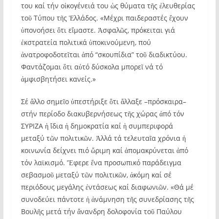
του καί τήν οἰκογένειά του ὡς θύματα τῆς ἐλευθερίας
τοῦ Τύπου τῆς Ἑλλάδος. «Μέχρι παιδεραστές ἔχουν
ὑπονοήσει ὅτι εἴμαστε. Ἀσφαλῶς, πρόκειται γιά
ἐκστρατεία πολιτικά ὑποκινούμενη, πού
ἀνατροφοδοτεῖται ἀπό “σκουπίδια” τοῦ διαδικτύου.
Φαντάζομαι ὅτι αὐτό δύσκολα μπορεῖ νά τό
ἀμφισβητήσει κανείς.»
Σέ ἄλλο σημεῖο ὑπεστήριξε ὅτι ἄλλαξε –πρόσκαιρα–
στήν περίοδο διακυβερνήσεως τῆς χώρας ἀπό τόν
ΣΥΡΙΖΑ ἡ ἴδια ἡ δημοκρατία καί ἡ συμπεριφορά
μεταξύ τῶν πολιτικῶν. Ἀλλά τά τελευταῖα χρόνια ἡ
κοινωνία δείχνει πιό ὥριμη καί ἀπομακρύνεται ἀπό
τόν λαϊκισμό. Ἔφερε ἕνα προσωπικό παράδειγμα
σεβασμοῦ μεταξύ τῶν πολιτικῶν, ἀκόμη καί σέ
περιόδους μεγάλης ἐντάσεως καί διαφωνιῶν. «Θά μέ
συνοδεύει πάντοτε ἡ ἀνάμνηση τῆς συνεδρίασης τῆς
Βουλῆς μετά τήν ἄνανδρη δολοφονία τοῦ Παύλου