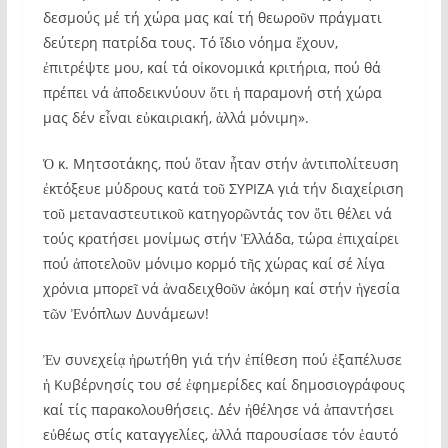
δεσμούς μέ τή χώρα μας καί τή θεωροῦν πράγματι
δεύτερη πατρίδα τους. Τό ἴδιο νόημα ἔχουν,
ἐπιτρέψτε μου, καί τά οἰκονομικά κριτήρια, πού θά
πρέπει νά ἀποδεικνύουν ὅτι ἡ παραμονή στή χώρα
μας δέν εἶναι εὐκαιριακή, ἀλλά μόνιμη».
Ὁ κ. Μητσοτάκης, πού ὅταν ἦταν στήν ἀντιπολίτευση
ἐκτόξευε μύδρους κατά τοῦ ΣΥΡΙΖΑ γιά τήν διαχείριση
τοῦ μεταναστευτικοῦ κατηγορῶντάς τον ὅτι θέλει νά
τούς κρατήσει μονίμως στήν Ἑλλάδα, τώρα ἐπιχαίρει
πού ἀποτελοῦν μόνιμο κορμό τῆς χώρας καί σέ λίγα
χρόνια μπορεῖ νά ἀναδειχθοῦν ἀκόμη καί στήν ἡγεσία
τῶν Ἐνόπλων Δυνάμεων!
Ἐν συνεχείᾳ ἠρωτήθη γιά τήν ἐπίθεση πού ἐξαπέλυσε
ἡ Κυβέρνησίς του σέ ἐφημερίδες καί δημοσιογράφους
καί τίς παρακολουθήσεις. Δέν ἠθέλησε νά ἀπαντήσει
εὐθέως στίς καταγγελίες, ἀλλά παρουσίασε τόν ἑαυτό