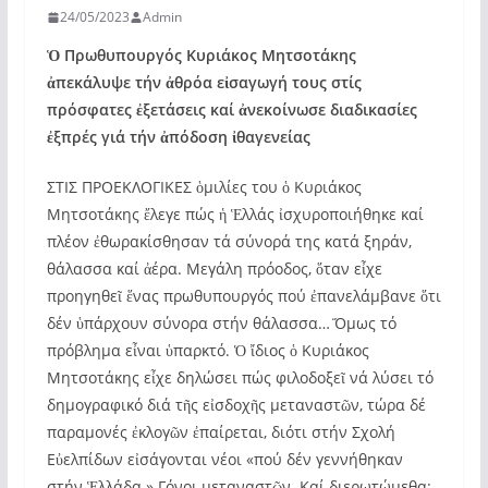
24/05/2023
Admin
Ὁ Πρωθυπουργός Κυριάκος Μητσοτάκης
ἀπεκάλυψε τήν ἀθρόα εἰσαγωγή τους στίς
πρόσφατες ἐξετάσεις καί ἀνεκοίνωσε διαδικασίες
ἐξπρές γιά τήν ἀπόδοση ἰθαγενείας
ΣΤΙΣ ΠΡΟΕΚΛΟΓΙΚΕΣ ὁμιλίες του ὁ Κυριάκος
Μητσοτάκης ἔλεγε πώς ἡ Ἑλλάς ἰσχυροποιήθηκε καί
πλέον ἐθωρακίσθησαν τά σύνορά της κατά ξηράν,
θάλασσα καί ἀέρα. Μεγάλη πρόοδος, ὅταν εἶχε
προηγηθεῖ ἕνας πρωθυπουργός πού ἐπανελάμβανε ὅτι
δέν ὑπάρχουν σύνορα στήν θάλασσα… Ὅμως τό
πρόβλημα εἶναι ὑπαρκτό. Ὁ ἴδιος ὁ Κυριάκος
Μητσοτάκης εἶχε δηλώσει πώς φιλοδοξεῖ νά λύσει τό
δημογραφικό διά τῆς εἰσδοχῆς μεταναστῶν, τώρα δέ
παραμονές ἐκλογῶν ἐπαίρεται, διότι στήν Σχολή
Εὐελπίδων εἰσάγονται νέοι «πού δέν γεννήθηκαν
στήν Ἑλλάδα.» Γόνοι μεταναστῶν. Καί διερωτώμεθα: