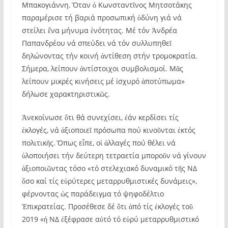
Μπακογιάννη. Ὅταν ὁ Κωνσταντῖνος Μητσοτάκης
παραμέρισε τή βαριά προσωπική ὀδύνη γιά νά
στείλει ἕνα μήνυμα ἑνότητας. Μέ τόν Ἀνδρέα
Παπανδρέου νά σπεύδει νά τόν συλλυπηθεῖ
δηλώνοντας τήν κοινή ἀντίθεση στήν τρομοκρατία.
Σήμερα, λείπουν ἀντίστοιχοι συμβολισμοί. Μᾶς
λείπουν μικρές κινήσεις μέ ἰσχυρό ἀποτύπωμα»
δήλωσε χαρακτηριστικῶς.
Ἀνεκοίνωσε ὅτι θά συνεχίσει, ἐάν κερδίσει τίς
ἐκλογές, νά ἀξιοποιεῖ πρόσωπα πού κινοῦνται ἐκτός
πολιτικῆς. Ὅπως εἶπε, οἱ ἀλλαγές πού θέλει νά
ὑλοποιήσει τήν δεύτερη τετραετία μποροῦν νά γίνουν
ἀξιοποιῶντας τόσο «τό στελεχιακό δυναμικό τῆς ΝΔ
ὅσο καί τίς εὐρύτερες μεταρρυθμιστικές δυνάμεις»,
φέρνοντας ὡς παράδειγμα τό ψηφοδέλτιο
Ἐπικρατείας. Προσέθεσε δέ ὅτι ἀπό τίς ἐκλογές τοῦ
2019 «ἡ ΝΔ ἐξέφρασε αὐτό τό εὐρύ μεταρρυθμιστικό