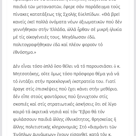
παιδιά τῶν μεταναστῶν, ἔφερε σάν παράδειγμα τούς
πίνακες κατατάξεως τῆς Σχολῆς Εὐελπίδων. «Θά βρεῖ
κανείς ἐκεῖ πολλά ὀνόματα νέων ἀξιωματικῶν πού δέν
γεννήθηκαν στήν Ἑλλάδα, ἀλλά ἦρθαν σέ μικρή ἡλικία
μέ τίς οἰκογένειές τους. Μεγάλωσαν ἐδῶ,
πολιτογραφήθηκαν ἐδῶ καί πλέον φοροῦν τό
ἐθνόσημο.»
Δέν εἶναι τόσο ἁπλό ὅσο θέλει νά τό παρουσιάσει ὁ κ.
Μητσοτάκης, οὔτε ὅμως τόσο πρόσφορο θέμα γιά νά
τό ἐντάξει στήν προεκλογική ἐκστρατεία του. Γιατί
ἄραγε στίς ἐπισκέψεις πού ἔχει κάνει στήν μεθόριο,
δέν εἶπε στούς φαντάρους πού ξενυχτοῦν στίς
σκοπιές καί στίς στρατιωτικές ἀσκήσεις ὅτι σέ λίγο
καιρό τά ἀκριτικά νησιά καί τόν Ἕβρο θά τόν
φυλάσσουν παιδιά ἄλλης ἐθνικότητος, θρησκείας ἤ
ἄλλης πολιτιστικῆς κληρονομιᾶς; Στό «διαμάντι τῶν
Ἐνόπλων Δυνάμεων» ἔχουν εἰσαχθεῖ, κατά τόν κ.