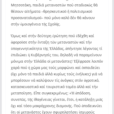
Μητσοτάκη, παιδιά μεταναστῶν πού σταδιακῶς θά
θέσουν αἰτήματα –θρησκευτικοῦ ἤ πολιτισμικοῦ
προσανατολισμοῦ– πού μόνο καλό δέν θά κάνουν
στήν ὁμοιογένεια τῆς Σχολῆς.
Ὅμως καί στήν δεύτερη ἐρώτηση πού ἐδέχθη καί
ἀφοροῦσε στήν ἔνταξη τῶν μεταναστῶν καί τήν
ὑπογεννητικότητα τῆς Ἑλλάδος, ἀπήντησε λέγοντας τί
ἐπιδιώκει ἡ Κυβέρνησίς του, δηλαδή νά παραμείνουν
μόνιμα στήν Ἑλλάδα οἱ μετανάστες! Ἐξέφρασε λοιπόν
χαρά πού ἡ χώρα μας τούς μορφώνει καί ἐκπαιδεύει
(ὄχι μόνο τά παιδιά ἀλλά κυρίως τούς ἐνήλικες) γιά νά
μπορέσουν νά καλύψουν τίς ἀνάγκες στόν ἀγροτικό,
κατασκευαστικό καί τουριστικό τομέα ἀλλά καί τήν
μεταποίηση. Εἶπε συγκεκριμένως: «Ἡ ἀπόδοση,
συνεπῶς, τῆς ἰθαγένειας γίνεται, ἔτσι, ἡ κατάληξη μιᾶς
ὄχι καί τόσο μακρόχρονης διαμονῆς. Πού ἀποδεικνύει
ὅτι οἱ μετανάστες ἔχουν σφυρηλατήσει ἰσχυρούς