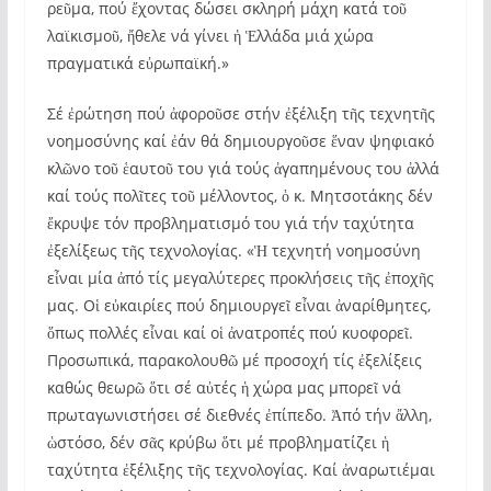
ρεῦμα, πού ἔχοντας δώσει σκληρή μάχη κατά τοῦ
λαϊκισμοῦ, ἤθελε νά γίνει ἡ Ἑλλάδα μιά χώρα
πραγματικά εὐρωπαϊκή.»
Σέ ἐρώτηση πού ἀφοροῦσε στήν ἐξέλιξη τῆς τεχνητῆς
νοημοσύνης καί ἐάν θά δημιουργοῦσε ἕναν ψηφιακό
κλῶνο τοῦ ἑαυτοῦ του γιά τούς ἀγαπημένους του ἀλλά
καί τούς πολῖτες τοῦ μέλλοντος, ὁ κ. Μητσοτάκης δέν
ἔκρυψε τόν προβληματισμό του γιά τήν ταχύτητα
ἐξελίξεως τῆς τεχνολογίας. «Ἡ τεχνητή νοημοσύνη
εἶναι μία ἀπό τίς μεγαλύτερες προκλήσεις τῆς ἐποχῆς
μας. Οἱ εὐκαιρίες πού δημιουργεῖ εἶναι ἀναρίθμητες,
ὅπως πολλές εἶναι καί οἱ ἀνατροπές πού κυοφορεῖ.
Προσωπικά, παρακολουθῶ μέ προσοχή τίς ἐξελίξεις
καθώς θεωρῶ ὅτι σέ αὐτές ἡ χώρα μας μπορεῖ νά
πρωταγωνιστήσει σέ διεθνές ἐπίπεδο. Ἀπό τήν ἄλλη,
ὡστόσο, δέν σᾶς κρύβω ὅτι μέ προβληματίζει ἡ
ταχύτητα ἐξέλιξης τῆς τεχνολογίας. Καί ἀναρωτιέμαι