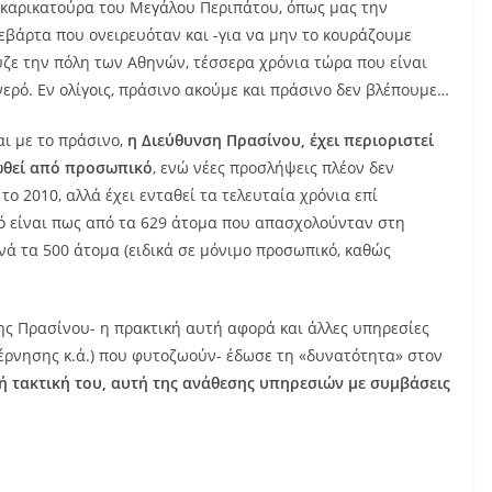
 καρικατούρα του Μεγάλου Περιπάτου, όπως μας την
βάρτα που ονειρευόταν και -για να μην το κουράζουμε
ζε την πόλη των Αθηνών, τέσσερα χρόνια τώρα που είναι
νερό. Εν ολίγοις, πράσινο ακούμε και πράσινο δεν βλέπουμε…
ι με το πράσινο,
η Διεύθυνση Πρασίνου, έχει περιοριστεί
ωθεί από προσωπικό
, ενώ νέες προσλήψεις πλέον δεν
το 2010, αλλά έχει ενταθεί τα τελευταία χρόνια επί
 είναι πως από τα 629 άτομα που απασχολούνταν στη
νά τα 500 άτομα (ειδικά σε μόνιμο προσωπικό, καθώς
ς Πρασίνου- η πρακτική αυτή αφορά και άλλες υπηρεσίες
έρνησης κ.ά.) που φυτοζωούν- έδωσε τη «δυνατότητα» στον
 τακτική του, αυτή της ανάθεσης υπηρεσιών με συμβάσεις