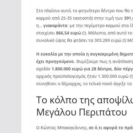
Στο πλαίσιο αυτό, το φτηνότερο δέντρο που θα 
κορμού από 25-35 εκατοστά) στην τιμή των
391
η…
γιακαράντα
-με την περίμετρο κορμού στα ί
στοιχίσει
866,54 ευρώ
(!). Μάλιστα, από αυτό το
συνολικό ύψος θα φτάσει τα 303.289 ευρώ (!) Μ
Η ευκολία με την οποία η συγκεκριμένη δημο
έχει προηγούμενο
. Θυμίζουμε πως η ανάπλαση
σχεδόν
1.800.000
ευρώ για 28 δέντρα, δύο πέρ
αρχικός προϋπολογισμός ήταν 1.300.000 ευρώ (!)
συνηθίσει ο δήμαρχος, το τελικό ποσό άγγιξε τα
Το κόλπο της αποψίλ
Μεγάλου Περιπάτου
Ο Κώστας Μπακογιάννης,
σε ό,τι αφορά το πρά