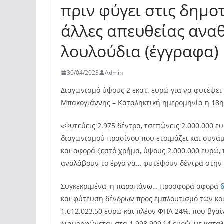
πριν φύγει στις δημοτ
άλλες απευθείας αναθ
λουλούδια (έγγραφα)
30/04/2023
Admin
Διαγωνισμό ύψους 2 εκατ. ευρώ για να φυτέψει
Μπακογιάννης – Καταληκτική ημερομηνία η 18η
«Φυτεύεις 2.975 δέντρα, τσεπώνεις 2.000.000 ευ
διαγωνισμού πρασίνου που ετοιμάζει και συνά
και αφορά ζεστό χρήμα, ύψους 2.000.000 ευρώ, π
αναλάβουν το έργο να… φυτέψουν δέντρα στην
Συγκεκριμένα, η παραπάνω… προσφορά αφορά
και φύτευση δένδρων προς εμπλουτισμό των κ
1.612.023,50 ευρώ και πλέον ΦΠΑ 24%, που βγαίν
διαμορφώνεται στα 1.998.909,14 ευρώ,
με κατα