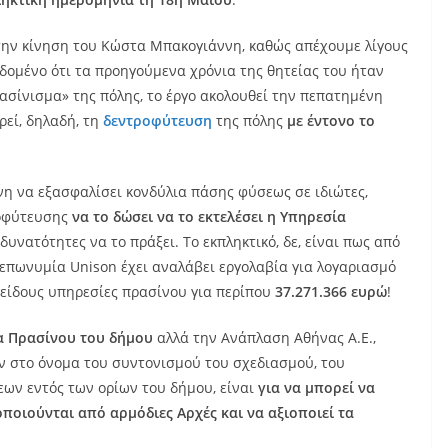
 την κίνηση του Κώστα Μπακογιάννη, καθώς απέχουμε λίγους
δεδομένο ότι τα προηγούμενα χρόνια της θητείας του ήταν
ασίνισμα» της πόλης, το έργο ακολουθεί την πεπατημένη
εί, δηλαδή, τη
δεντροφύτευση
της πόλης
με έντονο το
νη να εξασφαλίσει κονδύλια πάσης φύσεως σε ιδιώτες,
ροφύτευσης
να το δώσει να το εκτελέσει η Υπηρεσία
ς δυνατότητες να το πράξει. Το εκπληκτικό, δε, είναι πως από
ην επωνυμία Unison έχει αναλάβει εργολαβία για λογαριασμό
 είδους υπηρεσίες πρασίνου για περίπου
37.271.366
ευρώ
!
ία Πρασίνου του δήμου
αλλά την Ανάπλαση Αθήνας Α.Ε.,
ν στο όνομα του συντονισμού του σχεδιασμού, του
ων εντός των ορίων του δήμου, είναι
για να μπορεί να
οιούνται από αρμόδιες Αρχές και να αξιοποιεί τα