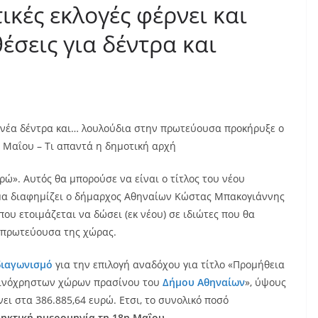
ικές εκλογές φέρνει και
έσεις για δέντρα και
 νέα δέντρα και… λουλούδια στην πρωτεύουσα προκήρυξε ο
 Μαΐου – Τι απαντά η δημοτική αρχή
ρώ». Αυτός θα μπορούσε να είναι ο τίτλος του νέου
μα διαφημίζει ο δήμαρχος Αθηναίων Κώστας Μπακογιάννης
ου ετοιμάζεται να δώσει (εκ νέου) σε ιδιώτες που θα
 πρωτεύουσα της χώρας.
διαγωνισμό
για την επιλογή αναδόχου για τίτλο «Προμήθεια
οινόχρηστων χώρων πρασίνου του
Δήμου Αθηναίων
», ύψους
ει στα 386.885,64 ευρώ. Ετσι, το συνολικό ποσό
ληκτική ημερομηνία τη 18η Μαΐου
.