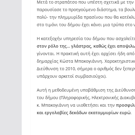
Μετά το στραπάτσο που υπέστη σχετικά με την
παρουσίασε το προηγούμενο διάστημα, τα βουλε
πολύ- την πλημμυρίδα πρασίνου που θα κατέκλυ
στο τιμόνι του δήμου έχει κάνει μια τρύπα στο 
Η κατεξοχήν υπηρεσία του δήμου που ασχολείτα
στον ρόλο της… γλάστρας, καθώς έχει αποψιλ
γίνονται. Η πρακτική αυτή έχει αρχίσει ήδη από 
δημαρχίας Κώστα Μπακογιάννη. Χαρακτηριστικό
Διεύθυνση το 2010, σήμερα ο αριθμός δεν ξεπερ
υπάρχουν αρκετοί συμβασιούχοι).
Αυτή η μεθοδευμένη υποβάθμιση της Διεύθυνση
του δήμου (Πληροφορικής, Ηλεκτρονικής Διακυβ
κ. Μπακογιάννη να υιοθετήσει και την
προσφιλή
και εργολαβίες δεκάδων εκατομμυρίων ευρώ
.