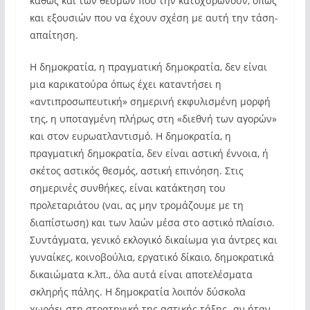
καθώς και των θεσμών που την κατοχυρώνουν, όπως
και εξουσιών που να έχουν σχέση με αυτή την τάση-
απαίτηση.
Η δημοκρατία, η πραγματική δημοκρατία, δεν είναι
μια καρικατούρα όπως έχει καταντήσει η
«αντιπροσωπευτική» σημερινή εκφυλισμένη μορφή
της, η υποταγμένη πλήρως στη «διεθνή των αγορών»
και στον ευρωατλαντισμό. Η δημοκρατία, η
πραγματική δημοκρατία, δεν είναι αστική έννοια, ή
σκέτος αστικός θεσμός, αστική επινόηση. Στις
σημερινές συνθήκες, είναι κατάκτηση του
προλεταριάτου (ναι, ας μην τρομάζουμε με τη
διαπίστωση) και των λαών μέσα στο αστικό πλαίσιο.
Συντάγματα, γενικό εκλογικό δικαίωμα για άντρες και
γυναίκες, κοινοβούλια, εργατικό δίκαιο, δημοκρατικά
δικαιώματα κ.λπ., όλα αυτά είναι αποτελέσματα
σκληρής πάλης. Η δημοκρατία λοιπόν δύσκολα
χωράει στη στρατηγική της αστικής τάξης -αν ήταν