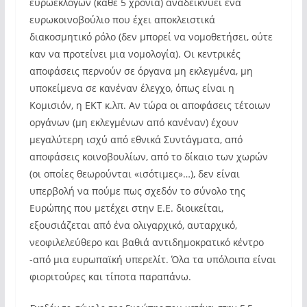
ευρωεκλογών (κάθε 5 χρόνια) αναδεικνύει ένα
ευρωκοινοβούλιο που έχει αποκλειστικά
διακοσμητικό ρόλο (δεν μπορεί να νομοθετήσει, ούτε
καν να προτείνει μια νομολογία). Οι κεντρικές
αποφάσεις περνούν σε όργανα μη εκλεγμένα, μη
υποκείμενα σε κανέναν έλεγχο, όπως είναι η
Κομισιόν, η ΕΚΤ κ.λπ. Αν τώρα οι αποφάσεις τέτοιων
οργάνων (μη εκλεγμένων από κανέναν) έχουν
μεγαλύτερη ισχύ από εθνικά Συντάγματα, από
αποφάσεις κοινοβουλίων, από το δίκαιο των χωρών
(οι οποίες θεωρούνται «ισότιμες»…), δεν είναι
υπερβολή να πούμε πως σχεδόν το σύνολο της
Ευρώπης που μετέχει στην Ε.Ε. διοικείται,
εξουσιάζεται από ένα ολιγαρχικό, αυταρχικό,
νεοφιλελεύθερο και βαθιά αντιδημοκρατικό κέντρο
-από μια ευρωπαϊκή υπερελίτ. Όλα τα υπόλοιπα είναι
φιοριτούρες και τίποτα παραπάνω.