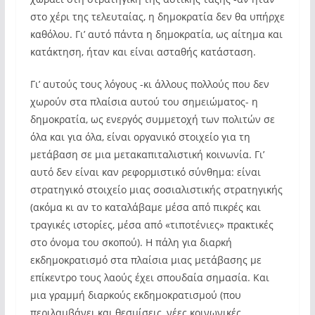
στο χέρι της τελευταίας, η δημοκρατία δεν θα υπήρχε
καθόλου. Γι’ αυτό πάντα η δημοκρατία, ως αίτημα και
κατάκτηση, ήταν και είναι ασταθής κατάσταση.
Γι’ αυτούς τους λόγους -κι άλλους πολλούς που δεν
χωρούν στα πλαίσια αυτού του σημειώματος- η
δημοκρατία, ως ενεργός συμμετοχή των πολιτών σε
όλα και για όλα, είναι οργανικό στοιχείο για τη
μετάβαση σε μια μετακαπιταλιστική κοινωνία. Γι’
αυτό δεν είναι καν ρεφορμιστικό σύνθημα: είναι
στρατηγικό στοιχείο μιας σοσιαλιστικής στρατηγικής
(ακόμα κι αν το καταλάβαμε μέσα από πικρές και
τραγικές ιστορίες, μέσα από «τιποτένιες» πρακτικές
στο όνομα του σκοπού). Η πάλη για διαρκή
εκδημοκρατισμό στα πλαίσια μιας μετάβασης με
επίκεντρο τους λαούς έχει σπουδαία σημασία. Και
μια γραμμή διαρκούς εκδημοκρατισμού (που
περιλαμβάνει και θεσμίσεις, νέες κοινωνικές