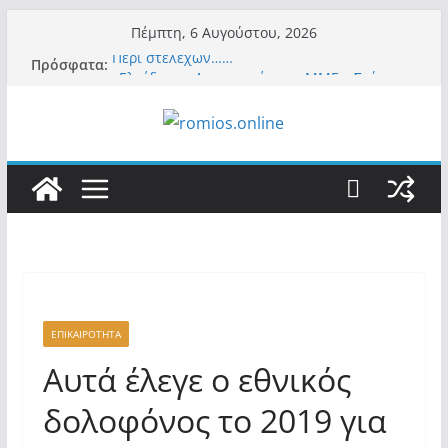
Μετάβαση
Πέμπτη, 6 Αυγούστου, 2026
σε
Περί στελεχών……
Πρόσφατα:
περιεχόμενο
«Ελπίδα για Δημοκρατία» σε ΜΜΕ: «Στόχος
είναι το Κίνημα της Μ.Καρυστιανού και όχι
το διεφθαρμένο σύστημα εξουσίας»
Βόμβα: Με στήριξη Musk το νέο κόμμα
Κασιδιάρη – Οι ένοικοι του Μαξίμου σε
πανικό, πατριωτικό τσουνάμι σαρώνει την
Ελλάδα
Σύρος: Βρετανίδα τουρίστρια έμεινε σε κώμα
42 ημέρες μετά από τσίμπημα τσιμπουριού!
– Η «μάχη» με τη σπάνια λοίμωξη
Ασύλληπτο: Έναν «Βόλο» με 102.000
παράνομους αλλοδαπούς πολιτογράφησε ως
«Έλληνες» η κυβέρνηση! (φωτο)
ΕΠΙΚΑΙΡΟΤΗΤΑ
Αυτά έλεγε ο εθνικός
δολοφόνος το 2019 για