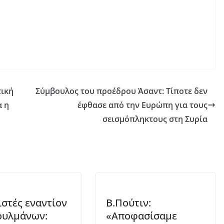
τική
Σύμβουλος του προέδρου Άσαντ: Τίποτε δεν
α η
έφθασε από την Ευρώπη για τους
σεισμόπληκτους στη Συρία
ιστές εναντίον
Β.Πούτιν:
ουλμάνων:
«Αποφασίσαμε