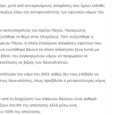
άγο, μετά από αντικρουόμενες αποφάσεις που έχουν εκδοθεί
ι κυρίως λόγω της αντιφατικότητας των σχετικών νόμων του
ι ο αντεισαγγελέας του Αρείου Πάγου, Παναγιώτης
ζητήθηκε το θέμα στην Ολομέλεια. Τότε συζητήθηκε η
Άρειου Πάγου, η οποία επικύρωνε αποφάσεις εφετείων που
κκινα ενυπόθηκα δάνεια τα οποία απέκτησαν ξένα funds με
α βάσει του συγκεκριμένου νόμου να προχωρούν σε
 εκτέλεσης σε βάρος των δανειοληπτών.
s επέλεγαν τον νόμο του 2003, καθώς δεν τους επέβαλε να
ους δανειολήπτες, όπως προέβλεπε ο μεταγενέστερος νόμος
υν από τη διαχείριση των κόκκινων δανείων είναι καθαρό
άζουν στο 8% της απαίτησης αλλά μέσω ενός
το 100% της απαίτησης.