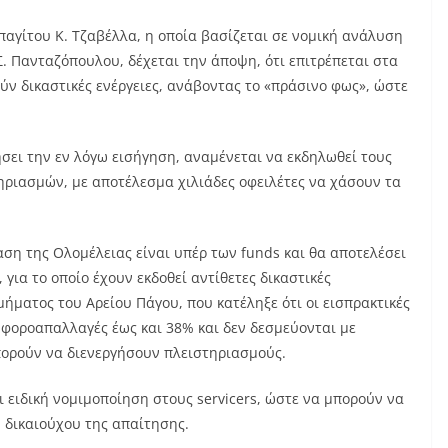
αγίτου Κ. Τζαβέλλα, η οποία βασίζεται σε νομική ανάλυση
. Πανταζόπουλου, δέχεται την άποψη, ότι επιτρέπεται στα
ούν δικαστικές ενέργειες, ανάβοντας το «πράσινο φως», ώστε
ήσει την εν λόγω εισήγηση, αναμένεται να εκδηλωθεί τους
ηριασμών, με αποτέλεσμα χιλιάδες οφειλέτες να χάσουν τα
ση της Ολομέλειας είναι υπέρ των funds και θα αποτελέσει
 για το οποίο έχουν εκδοθεί αντίθετες δικαστικές
μήματος του Αρείου Πάγου, που κατέληξε ότι οι εισπρακτικές
 φοροαπαλλαγές έως και 38% και δεν δεσμεύονται με
πορούν να διενεργήσουν πλειστηριασμούς.
ι ειδική νομιμοποίηση στους servicers, ώστε να μπορούν να
υ δικαιούχου της απαίτησης.