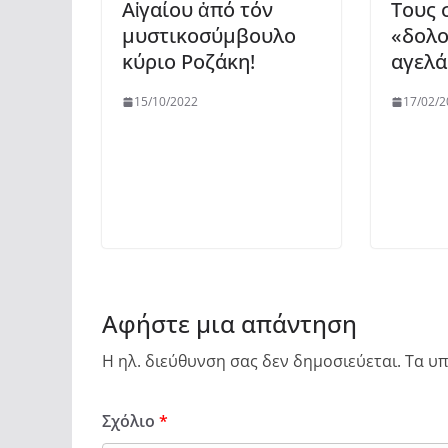
Αἰγαίου ἀπό τόν
Τους 
μυστικοσύμβουλο
«δολ
κύριο Ροζάκη!
αγελά
15/10/2022
17/02/2
Αφήστε μια απάντηση
Η ηλ. διεύθυνση σας δεν δημοσιεύεται.
Τα υπ
Σχόλιο
*