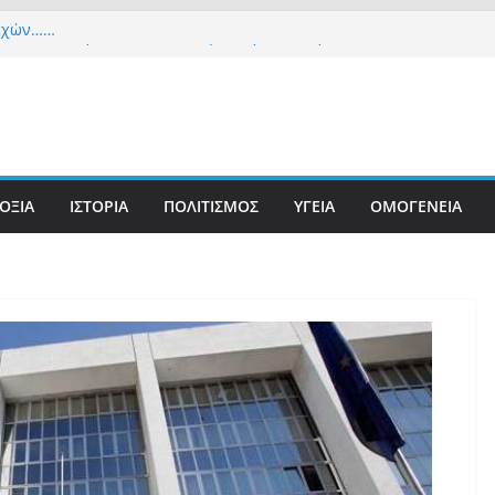
λεχών……
ια Δημοκρατία» σε ΜΜΕ: «Στόχος είναι το Κίνημα
υστιανού και όχι το διεφθαρμένο σύστημα
 στήριξη Musk το νέο κόμμα Κασιδιάρη – Οι
ου Μαξίμου σε πανικό, πατριωτικό τσουνάμι
ην Ελλάδα
ετανίδα τουρίστρια έμεινε σε κώμα 42 ημέρες
ΟΞΙΑ
ΙΣΤΟΡΙΑ
ΠΟΛΙΤΙΣΜΟΣ
ΥΓΕΙΑ
ΟΜΟΓΕΝΕΙΑ
τσίμπημα τσιμπουριού! – Η «μάχη» με τη σπάνια
: Έναν «Βόλο» με 102.000 παράνομους
ς πολιτογράφησε ως «Έλληνες» η κυβέρνηση!