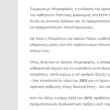
Σύμφωνα με πληροφορίες, η εισήγηση της Αρεοπ
του καθηγητού Πολιτικής Δικονομίας στο ΕΚΠΑ Σ
funds να γίνονται διάδικοι και να πραγματοποι
να πραγματοποιούν πλειστηριασμούς.
Εφ’ όσον η Ολομέλεια του Αρείου Πάγου υιοθετ
επόμενους μήνες ένα νέο τεράστιο κύμα πλειστ
σπίτια τους.
Όπως δείχνουν οι πρώτες πληροφορίες, η απόφα
καθοριστικό σημείο για το ευαίσθητο αυτό θέμα,
αποφάσεις, αλλά κυρίως η υπ’ αριθμόν 822/22 τ
– που επικαλούνται νόμο του
2003
για να έχουν
πρόταση ρύθμισης στους δανειολήπτες – δεν μ
Από την άλλη, ο νόμος 4354 του
2015
, προβλέπε
πραγματοποιούν διαδικαστικές πράξεις αντί το