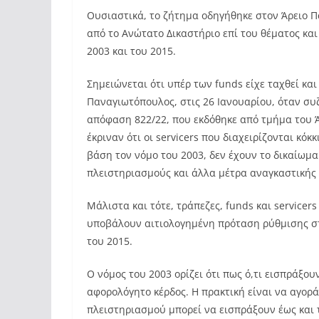
Ουσιαστικά, το ζήτημα οδηγήθηκε στον Άρειο Π
από το Ανώτατο Δικαστήριο επί του θέματος κα
2003 και του 2015.
Σημειώνεται ότι υπέρ των funds είχε ταχθεί κα
Παναγιωτόπουλος, στις 26 Ιανουαρίου, όταν συ
απόφαση 822/22, που εκδόθηκε από τμήμα του 
έκριναν ότι οι servicers που διαχειρίζονται κό
βάση τον νόμο του 2003, δεν έχουν το δικαίωμ
πλειστηριασμούς και άλλα μέτρα αναγκαστικής
Μάλιστα και τότε, τράπεζες, funds και servicer
υποβάλουν αιτιολογημένη πρόταση ρύθμισης στ
του 2015.
Ο νόμος του 2003 ορίζει ότι πως ό,τι εισπράξο
αφορολόγητο κέρδος. Η πρακτική είναι να αγορ
πλειστηριασμού μπορεί να εισπράξουν έως και 