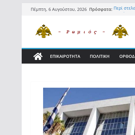
Μετάβαση
Πρόσφατα:
Περί στε
Πέμπτη, 6 Αυγούστου, 2026
σε
«Ελπίδα γ
της Μ.Καρ
περιεχόμενο
εξουσίας»
Βόμβα: Με
ένοικοι τ
σαρώνει τ
Σύρος: Βρ
ΕΠΙΚΑΙΡΟΤΗΤΑ
ΠΟΛΙΤΙΚΗ
ΟΡΘΟΔ
μετά από 
λοίμωξη
Ασύλληπτο
αλλοδαπού
(φωτο)