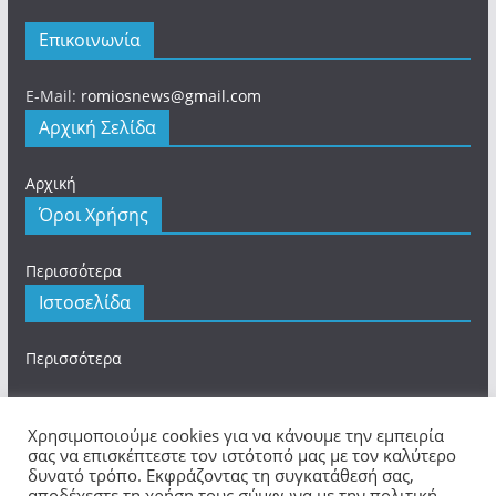
Επικοινωνία
E-Mail:
romiosnews@gmail.com
Αρχική Σελίδα
Αρχική
Όροι Χρήσης
Περισσότερα
Ιστοσελίδα
Περισσότερα
Χρησιμοποιούμε cookies για να κάνουμε την εμπειρία
σας να επισκέπτεστε τον ιστότοπό μας με τον καλύτερο
Πνευματικά Δικαιώματα © 2026
romios.online
. Τα
δυνατό τρόπο. Εκφράζοντας τη συγκατάθεσή σας,
αποδέχεστε τη χρήση τους σύμφωνα με την πολιτική