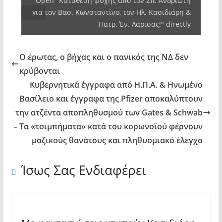
Open "Κατάθεση ψυχής από τον Σπ. Ανδριώτη
για
για τον Βασ. Κωνσταντίνο, τον Ηλ. Κασιδιάρη &
τον
Πατρ. Έν. Λάρισας!" directly
Βασ.
Κωνσταντίνο,
Ο έρωτας, ο βήχας και ο πανικός της ΝΔ δεν
τον
κρύβονται
Ηλ.
Κυβερνητικά έγγραφα από Η.Π.Α. & Ηνωμένο
Κασιδιάρη
Βασίλειο και έγγραφα της Pfizer αποκαλύπτουν
&
την ατζέντα αποπληθυσμού των Gates & Schwab
Πατρ.
– Τα «τσιμπήματα» κατά του κορωνοϊού φέρνουν
Έν.
μαζικούς θανάτους και πληθυσμιακό έλεγχο
Λάρισας!"
from
Ίσως Σας Ενδιαφέρει
YouTube