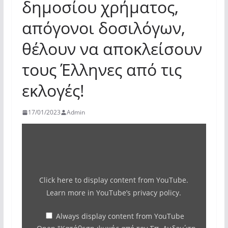
δημοσίου χρήματος,
απόγονοι δοσιλόγων,
θέλουν να αποκλείσουν
τους Έλληνες από τις
εκλογές!
17/01/2023
Admin
Display
"Κατάθεση
ψυχής
από
Click here to display content from YouTube.
τον
Learn more in
YouTube’s privacy policy
.
Σπ.
Ανδριώτη
Always display content from YouTube