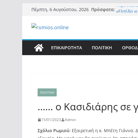
Μετάβαση
Περί στε
Πρόσφατα:
Πέμπτη, 6 Αυγούστου, 2026
σε
«Ελπίδα γ
της Μ.Καρ
περιεχόμενο
εξουσίας»
Βόμβα: Με
ένοικοι τ
σαρώνει τ
ΕΠΙΚΑΙΡΟΤΗΤΑ
ΠΟΛΙΤΙΚΗ
ΟΡΘΟΔ
Σύρος: Βρ
μετά από 
λοίμωξη
Ασύλληπτο
αλλοδαπού
(φωτο)
ΠΟΛΙΤΙΚΗ
…… ο Κασιδιάρης σε γ
15/01/2023
Admin
Σχόλιο Ρωμιού:
Εξαιρετική η κ. Μπέτη Γιάννα.