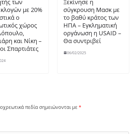
ητής των
Ξεκίνησε η
κλογών με 20%
σύγκρουση Μασκ με
στικά ο
το βαθύ κράτος των
ωτικός χώρος
ΗΠΑ – Εγκληματική
λόπουλο,
οργάνωση η USAID –
ιάρη και Νίκη –
Θα συντριβεί
 οι Σπαρτιάτες
06/02/2025
024
οχρεωτικά πεδία σημειώνονται με
*