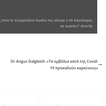
πες
αλεύρι
ο
στον Ν. Ευαγγελάτο! Νικόλα πες αλεύρι ο Ηλ Κασιδιάρης
Ηλ
σε γυρεύει!" directly
Κασιδιάρης
σε
γυρεύει!"
from
YouTube
Dr Angus Dalgleish: «Τα εμβόλια κατά της Covid-
19 προκαλούν καρκίνους»