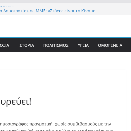
λεχών……
ια Δημοκρατία» σε ΜΜΕ: «Στόχος είναι το Κίνημα
υστιανού και όχι το διεφθαρμένο σύστημα
 στήριξη Musk το νέο κόμμα Κασιδιάρη – Οι
ου Μαξίμου σε πανικό, πατριωτικό τσουνάμι
ην Ελλάδα
ΟΞΙΑ
ΙΣΤΟΡΙΑ
ΠΟΛΙΤΙΣΜΟΣ
ΥΓΕΙΑ
ΟΜΟΓΕΝΕΙΑ
ετανίδα τουρίστρια έμεινε σε κώμα 42 ημέρες
τσίμπημα τσιμπουριού! – Η «μάχη» με τη σπάνια
: Έναν «Βόλο» με 102.000 παράνομους
ς πολιτογράφησε ως «Έλληνες» η κυβέρνηση!
υρεύει!
 Δημοσιογράφος πραγματική, χωρίς συμβιβασμούς με την