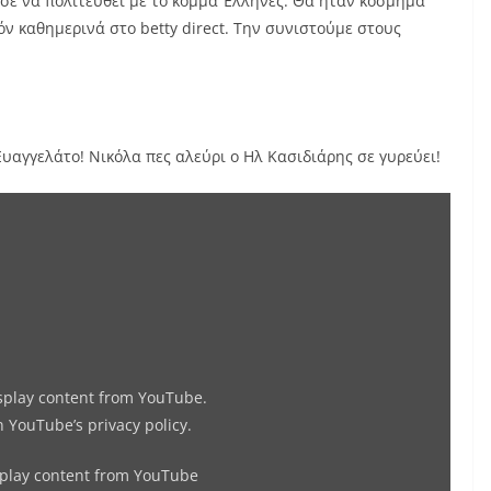
σε να πολιτευθεί με το κόμμα Έλληνες. Θα ήταν κόσμημα
όν καθημερινά στο betty direct. Tην συνιστούμε στους
υαγγελάτο! Νικόλα πες αλεύρι ο Ηλ Κασιδιάρης σε γυρεύει!
Display
"ΣΥΛΛΕΚΤΙΚΟ!
ΤΡΕΜΟΥΝ!
Το
δωράκι
μας
στον
isplay content from YouTube.
Ν.
in
YouTube’s privacy policy
.
Ευαγγελάτο!
splay content from YouTube
Νικόλα