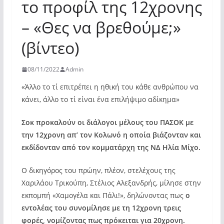
το προφίλ της 12χρονης
– «Θες να βρεθούμε;»
(βίντεο)
08/11/2022
Admin
«Άλλο το τί επιτρέπει η ηθική του κάθε ανθρώπου να
κάνει, άλλο το τί είναι ένα επιλήψιμο αδίκημα»
Σοκ προκαλούν οι διάλογοι μέλους του ΠΑΣΟΚ με
την 12χρονη απ’ τον Κολωνό η οποία βιάζονταν και
εκδίδονταν από τον κομματάρχη της ΝΔ Ηλία Μίχο.
Ο δικηγόρος του πρώην, πλέον, στελέχους της
Χαριλάου Τρικούπη, Στέλιος Αλεξανδρής, μίλησε στην
εκπομπή «Χαμογέλα και Πάλι!», δηλώνοντας πως
ο
εντολέας του συνομίλησε με τη 12χρονη τρεις
φορές, νομίζοντας πως πρόκειται για 20χρονη.