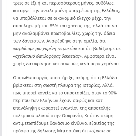
τρεις σε έξι ή και περισσότερους μήνες, ουδόλως,
καταργεί την ανειλημμένη υποχρέωση της Ελλάδας,
να υποβάλλεται σε οικονομικό έλεγχο μέχρι την
αποπληρωμή του 85% του χρέους της, αλλά και να
μην αναλαμβάνει πρωτοβουλίες, χωρίς την άδεια
των δανειστών. Αναφέρθηκε στην ομιλία, ότι
«
κερδίσαμε μια χαμένη τετραετία
» και ότι βαδίζουμε σε
«
σχεδιασμό ελπιδοφόρας δεκαετίας
». Αμφότερα είναι
χωρίς διευκρίνηση και συνεπώς κενά περιεχομένου.
Ο πρωθυπουργός υποστήριξε, ακόμη, ότι η Ελλάδα
βρίσκεται στη σωστή πλευρά της Ιστορίας. Αλλά,
πως μπορεί κανείς να το υποστηρίξει, όταν το 90%
περίπου των Ελλήνων έχουν σαφώς και κατ’
επανάληψη εκφραστεί εναντίον της αποστολής
πολεμικού υλικού στην Ουκρανία; Κι όταν ακόμη
αντιμετωπίζουμε θανάσιμο κίνδυνο, εξαιτίας της
πρόσφατης δήλωσης Μητσοτάκη ότι «
είμαστε σε