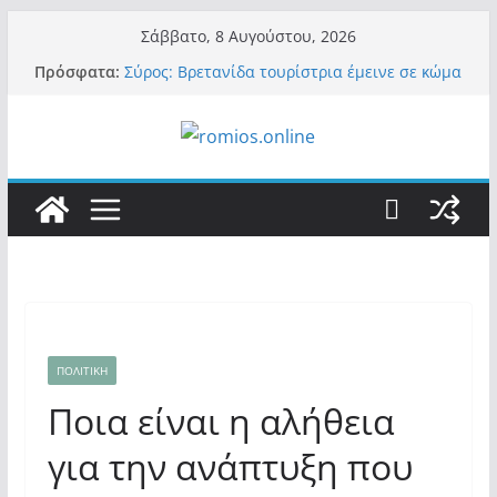
Μετάβαση
Σάββατο, 8 Αυγούστου, 2026
σε
Πρόσφατα:
Σύρος: Βρετανίδα τουρίστρια έμεινε σε κώμα
περιεχόμενο
42 ημέρες μετά από τσίμπημα τσιμπουριού!
– Η «μάχη» με τη σπάνια λοίμωξη
Οι ρυθμιστές – Σαμαράς και Κασιδιάρης θα
πάρουν αθροιστικά 15%… προκαλούν δίνη
στο σύστημα και η συνεργασία με Le Pen
Και πάλι περί στελεχών….
«Ελπίδα για Δημοκρατία» σε ΜΜΕ: «Στόχος
είναι το Κίνημα της Μ.Καρυστιανού και όχι
το διεφθαρμένο σύστημα εξουσίας»
Βόμβα: Με στήριξη Musk το νέο κόμμα
Κασιδιάρη – Οι ένοικοι του Μαξίμου σε
πανικό, πατριωτικό τσουνάμι σαρώνει την
Ελλάδα
ΠΟΛΙΤΙΚΗ
Ποια είναι η αλήθεια
για την ανάπτυξη που