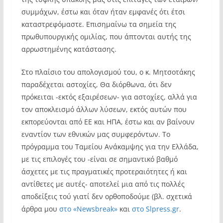
συμμάχων, έστω και όταν ήταν εμφανές ότι έτσι
καταστρεφόμαστε. Επισημαίνω τα σημεία της
πρωθυπουργικής ομιλίας, που άπτονται αυτής της
αρρωστημένης κατάστασης.
Στο πλαίσιο του απολογισμού του, ο κ. Μητσοτάκης
παραδέχεται αστοχίες, Θα διόρθωνα, ότι δεν
πρόκειται -εκτός εξαιρέσεων- για αστοχίες, αλλά για
τον αποκλεισμό άλλων λύσεων, εκτός αυτών που
εκπορεύονται από ΕΕ και ΗΠΑ, έστω και αν βαίνουν
εναντίον των εθνικών μας συμφερόντων. Το
πρόγραμμα του Ταμείου Ανάκαμψης για την Ελλάδα,
με τις επιλογές του -είναι σε σημαντικό βαθμό
άσχετες με τις πραγματικές προτεραιότητες ή και
αντίθετες με αυτές- αποτελεί μια από τις πολλές
αποδείξεις τού γιατί δεν ορθοποδούμε (βλ. σχετικά
άρθρα μου
στο «Newsbreak»
και
στο Slpress.gr
.