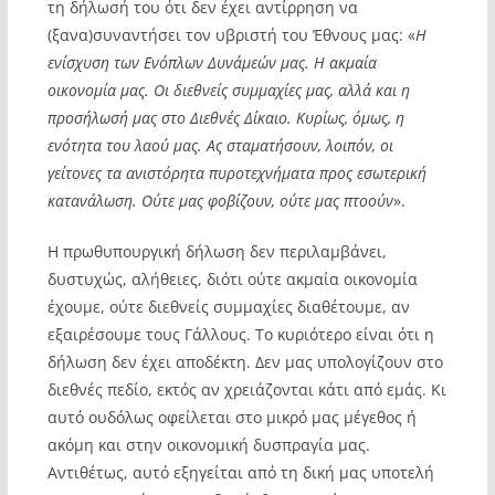
τη δήλωσή του ότι δεν έχει αντίρρηση να
(ξανα)συναντήσει τον υβριστή του Έθνους μας: «
Η
ενίσχυση των Ενόπλων Δυνάμεών μας. Η ακμαία
οικονομία μας. Οι διεθνείς συμμαχίες μας, αλλά και η
προσήλωσή μας στο Διεθνές Δίκαιο. Κυρίως, όμως, η
ενότητα του λαού μας. Ας σταματήσουν, λοιπόν, οι
γείτονες τα ανιστόρητα πυροτεχνήματα προς εσωτερική
κατανάλωση. Ούτε μας φοβίζουν, ούτε μας πτοούν
».
Η πρωθυπουργική δήλωση δεν περιλαμβάνει,
δυστυχώς, αλήθειες, διότι ούτε ακμαία οικονομία
έχουμε, ούτε διεθνείς συμμαχίες διαθέτουμε, αν
εξαιρέσουμε τους Γάλλους. Το κυριότερο είναι ότι η
δήλωση δεν έχει αποδέκτη. Δεν μας υπολογίζουν στο
διεθνές πεδίο, εκτός αν χρειάζονται κάτι από εμάς. Κι
αυτό ουδόλως οφείλεται στο μικρό μας μέγεθος ή
ακόμη και στην οικονομική δυσπραγία μας.
Αντιθέτως, αυτό εξηγείται από τη δική μας υποτελή