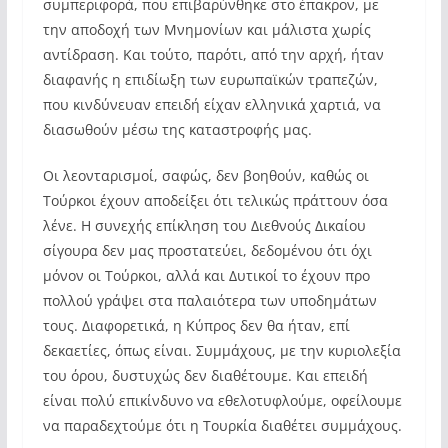
συμπεριφορά, που επιβαρύνθηκε στο έπακρον, με
την αποδοχή των Μνημονίων και μάλιστα χωρίς
αντίδραση. Και τούτο, παρότι, από την αρχή, ήταν
διαφανής η επιδίωξη των ευρωπαϊκών τραπεζών,
που κινδύνευαν επειδή είχαν ελληνικά χαρτιά, να
διασωθούν μέσω της καταστροφής μας.
Οι λεονταρισμοί, σαφώς, δεν βοηθούν, καθώς οι
Τούρκοι έχουν αποδείξει ότι τελικώς πράττουν όσα
λένε. Η συνεχής επίκληση του Διεθνούς Δικαίου
σίγουρα δεν μας προστατεύει, δεδομένου ότι όχι
μόνον οι Τούρκοι, αλλά και Δυτικοί το έχουν προ
πολλού γράψει στα παλαιότερα των υποδημάτων
τους. Διαφορετικά, η Κύπρος δεν θα ήταν, επί
δεκαετίες, όπως είναι. Συμμάχους, με την κυριολεξία
του όρου, δυστυχώς δεν διαθέτουμε. Και επειδή
είναι πολύ επικίνδυνο να εθελοτυφλούμε, οφείλουμε
να παραδεχτούμε ότι η Τουρκία διαθέτει συμμάχους.