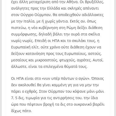
έχει άλλη μεταχείριση από την Αθήνα. Οι Βρυξέλλες,
ανάλγητες προς την Ελλάδα και σκληρές απέναντι
στον Ούγγρο Ούρμπαν, θα αποδειχθούν αδιάλλακτες
με την Ιταλία, με ή χωρίς γάντια. Εκτός αν, όπως
πιστεύω, η νέα κυβέρνηση στη Ρώμη δείξει διάθεση
συμμόρφωσης, δηλαδή βάλει την ουρά στα σκέλια
νωρίς-νωρίς. Επειδή οι ΗΠΑ και το σκυλάκι τους, η
Ευρωπαϊκή ελίτ, ούτε χρόνο ούτε διάθεση έχουν να
δείξουν κατανόηση προς τους Ευρωπαίους, αστούς,
μεσαίους και μικροαστούς, φτωχούς, αγρότες. Αυτοί,
άλλωστε, είναι τα επιλεγμένα θύματά τους.
Οι ΗΠΑ είναι στο «νυν υπέρ πάντων ο αγών». Όποιος
δεν ακολουθεί θα γίνει καμμένη γη για να μην την
πάρει ο εχθρός. Στον Ούρμπαν του κόψανε μάνι-μάνι
7, 5 δις, τιμωρία για τις αντιρρήσεις του, την ίδια
ώρα που πέφτουν βροχή τα δις στο ουκρανικό βαρέλι
δίχως πάτο.