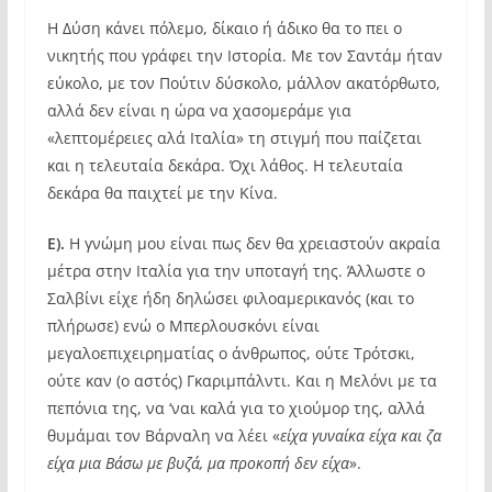
Η Δύση κάνει πόλεμο, δίκαιο ή άδικο θα το πει ο
νικητής που γράφει την Ιστορία. Με τον Σαντάμ ήταν
εύκολο, με τον Πούτιν δύσκολο, μάλλον ακατόρθωτο,
αλλά δεν είναι η ώρα να χασομεράμε για
«λεπτομέρειες αλά Ιταλία» τη στιγμή που παίζεται
και η τελευταία δεκάρα. Όχι λάθος. Η τελευταία
δεκάρα θα παιχτεί με την Κίνα.
Ε).
Η γνώμη μου είναι πως δεν θα χρειαστούν ακραία
μέτρα στην Ιταλία για την υποταγή της. Άλλωστε ο
Σαλβίνι είχε ήδη δηλώσει φιλοαμερικανός (και το
πλήρωσε) ενώ ο Μπερλουσκόνι είναι
μεγαλοεπιχειρηματίας ο άνθρωπος, ούτε Τρότσκι,
ούτε καν (ο αστός) Γκαριμπάλντι. Και η Μελόνι με τα
πεπόνια της, να ‘ναι καλά για το χιούμορ της, αλλά
θυμάμαι τον Βάρναλη να λέει «
είχα γυναίκα είχα και ζα
είχα μια Βάσω με βυζά, μα προκοπή δεν είχα
».