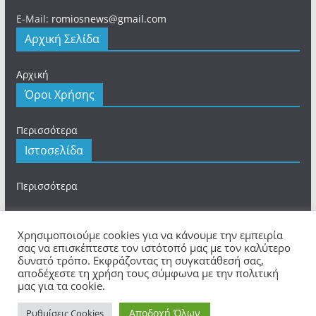
E-Mail:
romiosnews@gmail.com
Αρχική Σελίδα
Αρχική
Όροι Χρήσης
Περισσότερα
Ιστοσελίδα
Περισσότερα
Χρησιμοποιούμε cookies για να κάνουμε την εμπειρία
σας να επισκέπτεστε τον ιστότοπό μας με τον καλύτερο
δυνατό τρόπο. Εκφράζοντας τη συγκατάθεσή σας,
Πνευματικά Δικαιώματα © 2026
romios.online
. Τα
αποδέχεστε τη χρήση τους σύμφωνα με την πολιτική
πνευματικά δικαιώματα προστατεύονται.
μας για τα cookie.
Θέμα:
ColorMag
από ThemeGrill. Κατασκευασμένο με
Αποδοχή Όλων
WordPress
.
Ρυθμίσεις Cookies