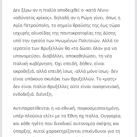
Δεν ξέρω αν η Ιταλία αποδειχθεί ο -κατά Λένιν-
«αδύνατος κρίκος», δηλαδή αν η Ρώμη γίνει, όπως η
Αγία Πετρούπολη, το σημείο θραύσης της έως τώρα
ισχυρής αλυσίδας της παντοκρατορίας της Δύσης
υπό την ηγεσία των Ηνωμένων Πολιτειών. Αλλά το
ιερατείο των Βρυξελλών θα «τα δώσει όλα» για να
υπονομεύσει, διαβάλλει, αποκαθηλώσει, τη νέα
Ιταλική κυβέρνηση. Όχι επειδή, δήθεν, είναι
ακροδεξιά, αλλά επειδή ίσως -αλλά μόνο ίσως- δεν
είναι υπάκουο σκυλάκι των Βρυξελλών. Το «ματς»
δεν είναι Ιταλία-Βρυξέλλες ούτε είναι οικογενειακή,
ενδοδεξιά, διένεξη.
Αντιπαρατίθενται η «α-εθνική, παγκοσμιοποιημένη,
υπέρ-πλούσια ελίτ» με τα Έθνη πχ Ιταλία, Ουγγαρία,
και κάθε ηγέτη που διεκδικεί αυτονομία σκέψης και
ύπαρξης. Αυτοί χαρακτηρίζονται επικίνδυνοι για τη