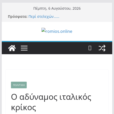
Μετάβαση
Πέμπτη, 6 Αυγούστου, 2026
σε
Πρόσφατα:
Περί στελεχών……
περιεχόμενο
«Ελπίδα για Δημοκρατία» σε ΜΜΕ: «Στόχος
είναι το Κίνημα της Μ.Καρυστιανού και όχι
το διεφθαρμένο σύστημα εξουσίας»
Βόμβα: Με στήριξη Musk το νέο κόμμα
Κασιδιάρη – Οι ένοικοι του Μαξίμου σε
πανικό, πατριωτικό τσουνάμι σαρώνει την
Ελλάδα
Σύρος: Βρετανίδα τουρίστρια έμεινε σε κώμα
42 ημέρες μετά από τσίμπημα τσιμπουριού!
– Η «μάχη» με τη σπάνια λοίμωξη
Ασύλληπτο: Έναν «Βόλο» με 102.000
παράνομους αλλοδαπούς πολιτογράφησε ως
«Έλληνες» η κυβέρνηση! (φωτο)
ΠΟΛΙΤΙΚΗ
Ο αδύναμος ιταλικός
κρίκος