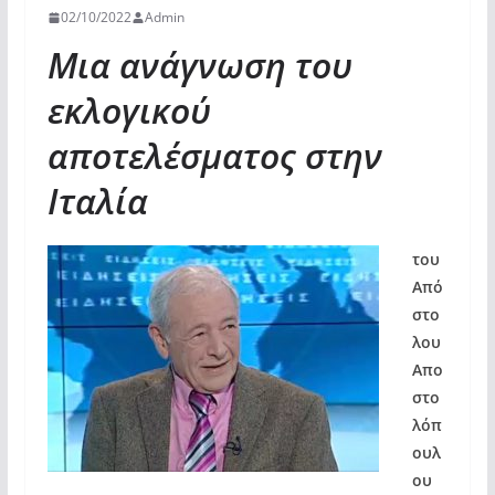
02/10/2022
Admin
Μια ανάγνωση του
εκλογικού
αποτελέσματος στην
Ιταλία
του
Από
στο
λου
Απο
στο
λόπ
ουλ
ου