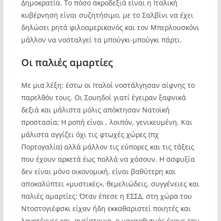
Δημοκρατία. Το πόσο ακροδεξιά είναι η Ιταλική
κυβέρνηση είναι συζητήσιμο, με το Σαλβίνι να έχει
δηλώσει ρητά φιλοαμερικανός και τον Μπερλουσκόνι
μάλλον να νοσταλγεί τα μπούγκι-μπούγκι πάρτι.
Οι παλιές αμαρτίες
Με μια λέξη: έστω οι Ιταλοί νοστάλγησαν αίφνης το
παρελθόν τους. Οι Σουηδοί γιατί έγειραν ξαφνικά
δεξιά και μάλιστα μόλις απόκτησαν Νατοϊκή
προστασία; Η ροπή είναι , λοιπόν, γενικευμένη. Και
μάλιστα αγγίζει όχι τις φτωχές χώρες (πχ
Πορτογαλία) αλλά μάλλον τις εύπορες και τις τάξεις
που έχουν αρκετά έως πολλά να χάσουν. Η ασφυξία
δεν είναι μόνο οικονομική, είναι βαθύτερη και
αποκαλύπτει «μυστικές», θεμελιώδεις, συγγένειες και
παλιές αμαρτίες: Όταν έπεσε η ΕΣΣΔ, στη χώρα του
Ντοστογιέφσκι είχαν ήδη εκκαθαριστεί ποιητές και
λογοτέχνες και, αντίστοιχα, ο μακαρθισμός έκανε την