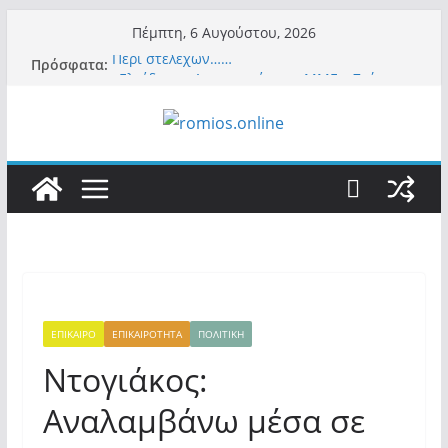
Μετάβαση
Πέμπτη, 6 Αυγούστου, 2026
σε
Περί στελεχών……
Πρόσφατα:
περιεχόμενο
«Ελπίδα για Δημοκρατία» σε ΜΜΕ: «Στόχος
είναι το Κίνημα της Μ.Καρυστιανού και όχι
το διεφθαρμένο σύστημα εξουσίας»
Βόμβα: Με στήριξη Musk το νέο κόμμα
Κασιδιάρη – Οι ένοικοι του Μαξίμου σε
πανικό, πατριωτικό τσουνάμι σαρώνει την
Ελλάδα
Σύρος: Βρετανίδα τουρίστρια έμεινε σε κώμα
42 ημέρες μετά από τσίμπημα τσιμπουριού!
– Η «μάχη» με τη σπάνια λοίμωξη
Ασύλληπτο: Έναν «Βόλο» με 102.000
παράνομους αλλοδαπούς πολιτογράφησε ως
«Έλληνες» η κυβέρνηση! (φωτο)
ΕΠΙΚΑΙΡΟ
ΕΠΙΚΑΙΡΟΤΗΤΑ
ΠΟΛΙΤΙΚΗ
Ντογιάκος:
Αναλαμβάνω μέσα σε