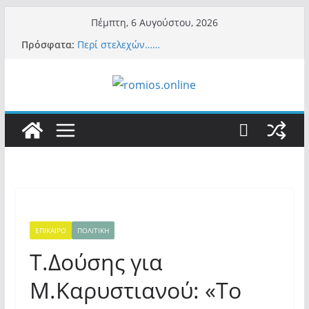
Μετάβαση
Πέμπτη, 6 Αυγούστου, 2026
σε
Πρόσφατα:
Περί στελεχών……
περιεχόμενο
«Ελπίδα για Δημοκρατία» σε ΜΜΕ: «Στόχος
είναι το Κίνημα της Μ.Καρυστιανού και όχι
το διεφθαρμένο σύστημα εξουσίας»
Βόμβα: Με στήριξη Musk το νέο κόμμα
Κασιδιάρη – Οι ένοικοι του Μαξίμου σε
πανικό, πατριωτικό τσουνάμι σαρώνει την
Ελλάδα
Σύρος: Βρετανίδα τουρίστρια έμεινε σε κώμα
42 ημέρες μετά από τσίμπημα τσιμπουριού!
– Η «μάχη» με τη σπάνια λοίμωξη
Ασύλληπτο: Έναν «Βόλο» με 102.000
παράνομους αλλοδαπούς πολιτογράφησε ως
«Έλληνες» η κυβέρνηση! (φωτο)
ΕΠΙΚΑΙΡΟ
ΠΟΛΙΤΙΚΗ
Τ.Δούσης για
Μ.Καρυστιανού: «Το