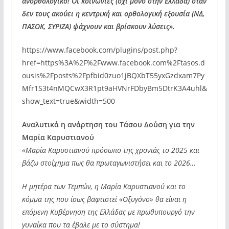
ανορθολογικό! Οι κοινωνίες (όχι μόνο στην Ελλάδα) όταν
δεν τους ακούει η κεντρική και ορθολογική εξουσία (ΝΔ,
ΠΑΣΟΚ, ΣΥΡΙΖΑ) ψάχνουν και βρίσκουν λύσεις».
https://www.facebook.com/plugins/post.php?
href=https%3A%2F%2Fwww.facebook.com%2Ftasos.d
ousis%2Fposts%2Fpfbid0zuo1jBQXbT55yxGzdxam7Py
Mfr1S3t4nMQCwX3R1pt9aHVNrFDbyBm5DtrK3A4uhl&
show_text=true&width=500
Αναλυτικά η ανάρτηση του Τάσου Δούση για την
Μαρία Καρυστιανού
«Μαρία Καρυστιανού πρόσωπο της χρονιάς το 2025 και
βάζω στοίχημα πως θα πρωταγωνιστήσει και το 2026…
Η μητέρα των Τεμπών, η Μαρία Καρυστιανού και το
κόμμα της που ίσως βαφτιστεί «Οξυγόνο» θα είναι η
επόμενη Κυβέρνηση της Ελλάδας με πρωθυπουργό την
γυναίκα που τα έβαλε με το σύστημα!