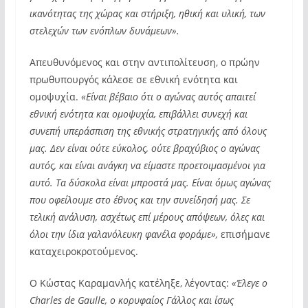
ικανότητας της χώρας και στήριξη, ηθική και υλική, των
στελεχών των ενόπλων δυνάμεων».
Απευθυνόμενος και στην αντιπολίτευση, ο πρώην
πρωθυπουργός κάλεσε σε εθνική ενότητα και
ομοψυχία.
«Είναι βέβαιο ότι ο αγώνας αυτός απαιτεί
εθνική ενότητα και ομοψυχία, επιβάλλει συνεχή και
συνεπή υπεράσπιση της εθνικής στρατηγικής από όλους
μας. Δεν είναι ούτε εύκολος, ούτε βραχύβιος ο αγώνας
αυτός, και είναι ανάγκη να είμαστε προετοιμασμένοι για
αυτό. Τα δύσκολα είναι μπροστά μας. Είναι όμως αγώνας
που οφείλουμε στο έθνος και την συνείδησή μας. Σε
τελική ανάλυση, ασχέτως επί μέρους απόψεων, όλες και
όλοι την ίδια γαλανόλευκη φανέλα φοράμε»,
επισήμανε
καταχειροκροτούμενος.
Ο Κώστας Καραμανλής κατέληξε, λέγοντας:
«Έλεγε ο
Charles de Gaulle, ο κορυφαίος Γάλλος και ίσως