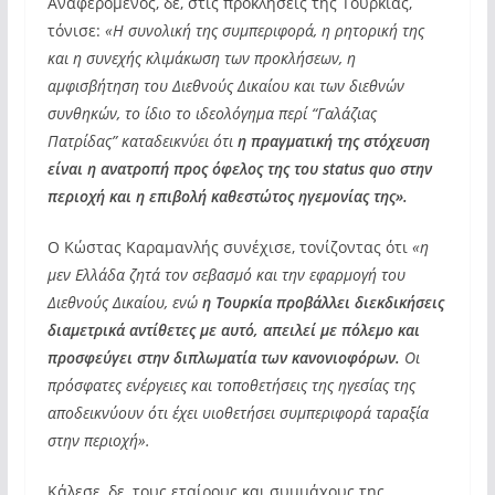
Αναφερόμενος, δε, στις προκλήσεις της Τουρκίας,
τόνισε:
«Η συνολική της συμπεριφορά, η ρητορική της
και η συνεχής κλιμάκωση των προκλήσεων, η
αμφισβήτηση του Διεθνούς Δικαίου και των διεθνών
συνθηκών, το ίδιο το ιδεολόγημα περί “Γαλάζιας
Πατρίδας” καταδεικνύει ότι
η πραγματική της στόχευση
είναι η ανατροπή προς όφελος της του status quo στην
περιοχή και η επιβολή καθεστώτος ηγεμονίας της».
Ο Κώστας Καραμανλής συνέχισε, τονίζοντας ότι
«η
μεν Ελλάδα ζητά τον σεβασμό και την εφαρμογή του
Διεθνούς Δικαίου, ενώ
η Τουρκία προβάλλει διεκδικήσεις
διαμετρικά αντίθετες με αυτό, απειλεί με πόλεμο και
προσφεύγει στην διπλωματία των κανονιοφόρων.
Οι
πρόσφατες ενέργειες και τοποθετήσεις της ηγεσίας της
αποδεικνύουν ότι έχει υιοθετήσει συμπεριφορά ταραξία
στην περιοχή».
Κάλεσε, δε, τους εταίρους και συμμάχους της