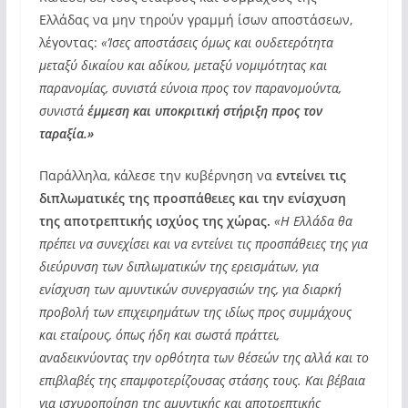
Ελλάδας να μην τηρούν γραμμή ίσων αποστάσεων,
λέγοντας:
«Ίσες αποστάσεις όμως και ουδετερότητα
μεταξύ δικαίου και αδίκου, μεταξύ νομιμότητας και
παρανομίας, συνιστά εύνοια προς τον παρανομούντα,
συνιστά
έμμεση και υποκριτική στήριξη προς τον
ταραξία.»
Παράλληλα, κάλεσε την κυβέρνηση να
εντείνει τις
διπλωματικές της προσπάθειες και την ενίσχυση
της αποτρεπτικής ισχύος της χώρας.
«Η Ελλάδα θα
πρέπει να συνεχίσει και να εντείνει τις προσπάθειες της για
διεύρυνση των διπλωματικών της ερεισμάτων, για
ενίσχυση των αμυντικών συνεργασιών της, για διαρκή
προβολή των επιχειρημάτων της ιδίως προς συμμάχους
και εταίρους, όπως ήδη και σωστά πράττει,
αναδεικνύοντας την ορθότητα των θέσεών της αλλά και το
επιβλαβές της επαμφοτερίζουσας στάσης τους. Και βέβαια
για ισχυροποίηση της αμυντικής και αποτρεπτικής