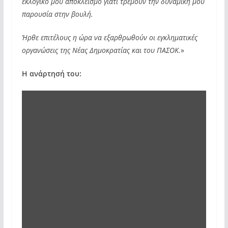
εκλογικό μου αποκλεισμό γιατί τρέμουν την δυναμική μου
παρουσία στην βουλή.
Ήρθε επιτέλους η ώρα να εξαρθρωθούν οι εγκληματικές
οργανώσεις της Νέας Δημοκρατίας και του ΠΑΣΟΚ.
»
Η ανάρτησή του:
Display
"Κασιδιάρης:
Ώρα
μηδέν
για
εγκληματικό
δίκτυο
ΝΔ-
ΠΑΣΟΚ-
ΟΠΕΚΕΠΕ"