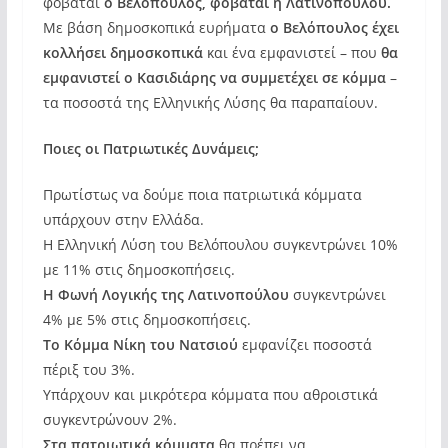
φοβάται
ο Βελόπουλος, φοβάται η Λατινοπούλου.
Με βάση δημοσκοπικά ευρήματα
ο Βελόπουλος έχει
κολλήσει δημοσκοπικά
και ένα εμφανιστεί – που
θα
εμφανιστεί ο Κασιδιάρης να συμμετέχει σε κόμμα
–
τα ποσοστά της Ελληνικής Λύσης θα παραπαίουν.
Ποιες οι Πατριωτικές Δυνάμεις;
Πρωτίστως να δούμε ποια πατριωτικά κόμματα
υπάρχουν στην Ελλάδα.
Η Ελληνική Λύση του Βελόπουλου συγκεντρώνει 10%
με 11% στις δημοσκοπήσεις.
Η Φωνή Λογικής της Λατινοπούλου
συγκεντρώνει
4% με 5% στις δημοσκοπήσεις.
Το Κόμμα Νίκη του Νατσιού
εμφανίζει ποσοστά
πέριξ του 3%.
Υπάρχουν και μικρότερα κόμματα που αθροιστικά
συγκεντρώνουν 2%.
Στα πατριωτικά κόμματα
θα πρέπει να