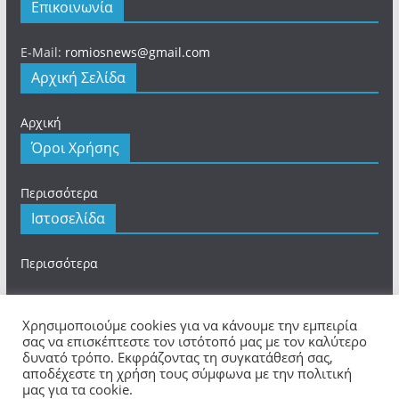
Επικοινωνία
E-Mail:
romiosnews@gmail.com
Αρχική Σελίδα
Αρχική
Όροι Χρήσης
Περισσότερα
Ιστοσελίδα
Περισσότερα
Χρησιμοποιούμε cookies για να κάνουμε την εμπειρία
σας να επισκέπτεστε τον ιστότοπό μας με τον καλύτερο
δυνατό τρόπο. Εκφράζοντας τη συγκατάθεσή σας,
Πνευματικά Δικαιώματα © 2026
romios.online
. Τα
αποδέχεστε τη χρήση τους σύμφωνα με την πολιτική
πνευματικά δικαιώματα προστατεύονται.
μας για τα cookie.