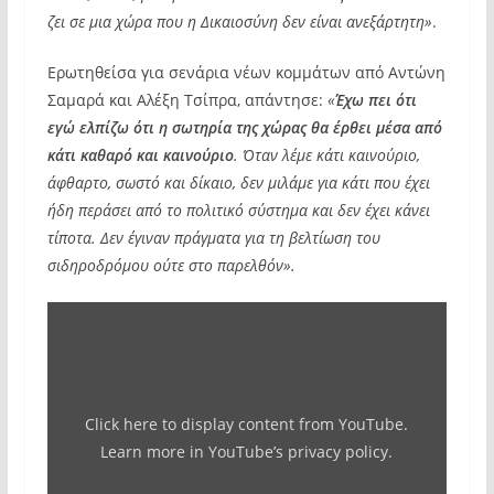
ζει σε μια χώρα που η Δικαιοσύνη δεν είναι ανεξάρτητη»
.
Ερωτηθείσα για σενάρια νέων κομμάτων από Αντώνη
Σαμαρά και Αλέξη Τσίπρα, απάντησε:
«
Έχω πει ότι
εγώ ελπίζω ότι η σωτηρία της χώρας θα έρθει μέσα από
κάτι καθαρό και καινούριο
. Όταν λέμε κάτι καινούριο,
άφθαρτο, σωστό και δίκαιο, δεν μιλάμε για κάτι που έχει
ήδη περάσει από το πολιτικό σύστημα και δεν έχει κάνει
τίποτα. Δεν έγιναν πράγματα για τη βελτίωση του
σιδηροδρόμου ούτε στο παρελθόν».
Display
"Μ.
Καρυστιανού:
Το
Click here to display content from YouTube.
παιδί
Learn more in
YouTube’s privacy policy
.
μου