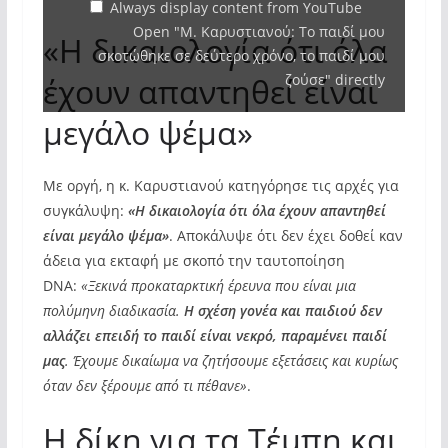
σκοτώθηκε
Always display content from YouTube
Open "Μ. Καρυστιανού: Το παιδί μου
σε
«Η δικαιολογία ότι όλα
σκοτώθηκε σε δεύτερο χρόνο, το παιδί μου
δεύτερο
έχουν απαντηθεί είναι
ζούσε" directly
χρόνο,
το
μεγάλο ψέμα»
παιδί
μου
Με οργή, η κ. Καρυστιανού κατηγόρησε τις αρχές για
ζούσε"
συγκάλυψη:
«Η δικαιολογία ότι όλα έχουν απαντηθεί
from
είναι μεγάλο ψέμα»
. Αποκάλυψε ότι δεν έχει δοθεί καν
YouTube
άδεια για εκταφή με σκοπό την ταυτοποίηση
DNA:
«Ξεκινά προκαταρκτική έρευνα που είναι μια
πολύμηνη διαδικασία.
Η σχέση γονέα και παιδιού δεν
αλλάζει επειδή το παιδί είναι νεκρό, παραμένει παιδί
μας
. Έχουμε δικαίωμα να ζητήσουμε εξετάσεις και κυρίως
όταν δεν ξέρουμε από τι πέθανε»
.
Η δίκη για τα Τέμπη και