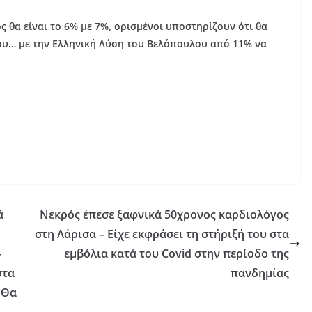
 θα είναι το 6% με 7%, ορισμένοι υποστηρίζουν ότι θα
ου… με την Ελληνική Λύση του Βελόπουλου από 11% να
ά
Νεκρός έπεσε ξαφνικά 50χρονος καρδιολόγος
στη Λάρισα – Είχε εκφράσει τη στήριξή του στα
–
εμβόλια κατά του Covid στην περίοδο της
στα
πανδημίας
 Θα