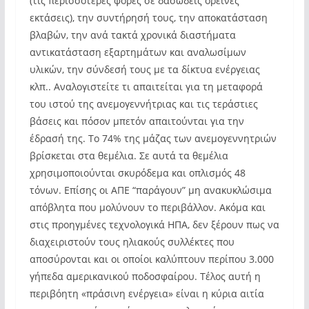
(τις περισσότερες φορές σε δασώδεις ορεινές
εκτάσεις), την συντήρησή τους, την αποκατάσταση
βλαβών, την ανά τακτά χρονικά διαστήματα
αντικατάσταση εξαρτημάτων και αναλωσίμων
υλικών, την σύνδεσή τους με τα δίκτυα ενέργειας
κλπ.. Αναλογιστείτε τι απαιτείται για τη μεταφορά
του ιστού της ανεμογεννήτριας και τις τεράστιες
βάσεις και πόσον μπετόν απαιτούνται για την
έδρασή της. Το 74% της μάζας των ανεμογεννητριών
βρίσκεται στα θεμέλια. Σε αυτά τα θεμέλια
χρησιμοποιούνται σκυρόδεμα και οπλισμός 48
τόνων. Επίσης οι ΑΠΕ “παράγουν” μη ανακυκλώσιμα
απόβλητα που μολύνουν το περιβάλλον. Ακόμα και
στις προηγμένες τεχνολογικά ΗΠΑ, δεν ξέρουν πως να
διαχειριστούν τους ηλιακούς συλλέκτες που
αποσύρονται και οι οποίοι καλύπτουν περίπου 3.000
γήπεδα αμερικανικού ποδοσφαίρου. Τέλος αυτή η
περιβόητη «πράσινη ενέργεια» είναι η κύρια αιτία