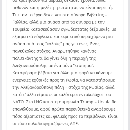
θα κρατήσουν για μερικές δεκάδες χρόνια. Αλλά
πιθανόν και η μελέτη τρωτότητας να είναι περιττή.
Τι κι αν το έργο δεν είναι στα σύνορα Ελβετίας –
Γαλλίας, αλλά μια ανάσα από τα σύνορα με την
Τουρκία; Κατασκεύασαν ογκωδέστατες δεξαμενές, με
εξαιρετικά εύφλεκτο και εκρηκτικό περιεχόμενο μια
ανάσα από τους “καλούς” μας γείτονες. Ένας
πανεύκολος στόχος. Αναρωτήθηκε κανένας
πολιτικάντης τι θα γίνει όλη η περιοχή της
Αλεξανδρούπολης με ένα μόνο “κτύπημα”;
Καταφέραμε βέβαια για άλλη μια φορά να κάνουμε
ενέργειες εχθρικές προς τη Ρωσία, να καταστήσουμε
την Αλεξανδρούπολη πόλη – στόχο της Ρωσίας, αλλά
κατά τ’ άλλα είμαστε οι καλύτεροι εντολοδόχοι του
ΝΑΤΟ. Στο LNG και στη συμφωνία Trump – Ursula θα
επανέλθουμε, αφού πρώτα παρενθετικά αναφέρουμε
πόσο αξιόπιστες και φιλικές προς το περιβάλλον είναι
οι τόσο πολυδιαφημιζόμενες ΑΠΕ.