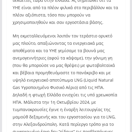
δεκαετίες τώρα στην Ελλάδα. Ας σημειωθεί ότι τα
ΥΗΕ είναι από τα πλέον φιλικά στο περιβάλλον και τα
πλέον αξιόπιστα, τόσο που μπορούν να
χρησιμοποιηθούν και σαν εργοστάσια βάσης.
Μη εκμεταλλευόμενοι λοιπόν τον τεράστιο ορυκτό
μας πλούτο, απαξιώνοντας τα ενεργειακά μας
αποθέματα και τα ΥΗΕ γεμίσαμε τα βουνά μας
ανεμογεννήτριες (αφού τα κάψαμε), την γόνιμη γη
(που θα μπορούσε να μας θρέψει) με φωτοβολταϊκά
και βέβαια προμηθευόμαστε το πανάκριβο και με
υψηλό ενεργειακό αποτύπωμα LNG (Liquid Natural
Gas Υγροποιημένο Φυσικό Αέριο) από τις ΗΠΑ.
Δηλαδή η φτωχή Ελλάδα ενισχύει τις υπό χρεωκοπία
ΗΠΑ. Μάλιστα την 1η Οκτωβρίου 2024, με
τυμπανοκρουσίες έγινε η έναρξη λειτουργίας της
μαμούθ δεξαμενής και του εργοστασίου για το LNG,
στην Αλεξανδρούπολη. Κατά περίεργο τρόπο για το
συγκεκριμένο έργο δεν “είδαμε” τις προβλεπόμενες