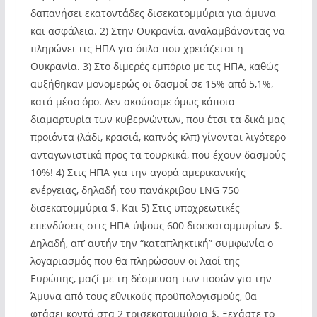
δαπανήσει εκατοντάδες δισεκατομμύρια για άμυνα
και ασφάλεια. 2) Στην Ουκρανία, αναλαμβάνοντας να
πληρώνει τις ΗΠΑ για όπλα που χρειάζεται η
Ουκρανία. 3) Στο διμερές εμπόριο με τις ΗΠΑ, καθώς
αυξήθηκαν μονομερώς οι δασμοί σε 15% από 5,1%,
κατά μέσο όρο. Δεν ακούσαμε όμως κάποια
διαμαρτυρία των κυβερνώντων, που έτσι τα δικά μας
προϊόντα (λάδι, κρασιά, καπνός κλπ) γίνονται λιγότερο
ανταγωνιστικά προς τα τουρκικά, που έχουν δασμούς
10%! 4) Στις ΗΠΑ για την αγορά αμερικανικής
ενέργειας, δηλαδή του πανάκριβου LNG 750
δισεκατομμύρια $. Και 5) Στις υποχρεωτικές
επενδύσεις στις ΗΠΑ ύψους 600 δισεκατομμυρίων $.
Δηλαδή, απ’ αυτήν την “καταπληκτική” συμφωνία ο
λογαριασμός που θα πληρώσουν οι λαοί της
Ευρώπης, μαζί με τη δέσμευση των ποσών για την
Άμυνα από τους εθνικούς προϋπολογισμούς, θα
φτάσει κοντά στα 2 τρισεκατομμύρια $. Ξεχάστε το