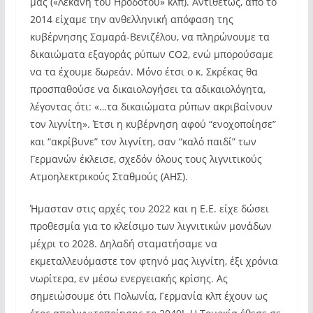
μας («Λεκάνη του Ηροδότου» κλπ). Αντιθέτως, από το
2014 είχαμε την ανθελληνική απόφαση της
κυβέρνησης Σαμαρά-Βενιζέλου, να πληρώνουμε τα
δικαιώματα εξαγοράς ρύπων CO2, ενώ μπορούσαμε
να τα έχουμε δωρεάν. Μόνο έτσι ο κ. Σκρέκας θα
προσπαθούσε να δικαιολογήσει τα αδικαιολόγητα,
λέγοντας ότι: «…τα δικαιώματα ρύπων ακριβαίνουν
τον λιγνίτη». Έτσι η κυβέρνηση αφού “ενοχοποίησε”
και “ακρίβυνε” τον λιγνίτη, σαν “καλό παιδί” των
Γερμανών έκλεισε, σχεδόν όλους τους λιγνιτικούς
Ατμοηλεκτρικούς Σταθμούς (ΑΗΣ).
Ήμασταν στις αρχές του 2022 και η Ε.Ε. είχε δώσει
προθεσμία για το κλείσιμο των λιγνιτικών μονάδων
μέχρι το 2028. Δηλαδή σταματήσαμε να
εκμεταλλευόμαστε τον φτηνό μας λιγνίτη, έξι χρόνια
νωρίτερα, εν μέσω ενεργειακής κρίσης. Ας
σημειώσουμε ότι Πολωνία, Γερμανία κλπ έχουν ως