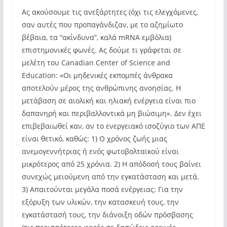
Ας ακούσουμε τις ανεξάρτητες (όχι τις ελεγχόμενες,
σαν αυτές που προπαγάνδιζαν, με το αζημίωτο
βέβαια, τα “ακίνδυνα”, καλά mRNA εμβόλια)
επιστημονικές φωνές. Ας δούμε τι γράφεται σε
μελέτη του Canadian Center of Science and
Education: «Οι μηδενικές εκπομπές άνθρακα
αποτελούν μέρος της ανθρώπινης ανοησίας. Η
μετάβαση σε αιολική και ηλιακή ενέργεια είναι πιο
δαπανηρή και περιβαλλοντικά μη βιώσιμη». Δεν έχει
επιβεβαιωθεί καν, αν το ενεργειακό ισοζύγιο των ΑΠΕ
είναι θετικό, καθώς: 1) Ο χρόνος ζωής μιας
ανεμογεννήτριας ή ενός φωτοβολταϊκού είναι
μικρότερος από 25 χρόνια. 2) Η απόδοσή τους βαίνει
συνεχώς μειούμενη από την εγκατάσταση και μετά.
3) Απαιτούνται μεγάλα ποσά ενέργειας: Για την
εξόρυξη των υλικών, την κατασκευή τους, την
εγκατάστασή τους, την διάνοιξη οδών πρόσβασης