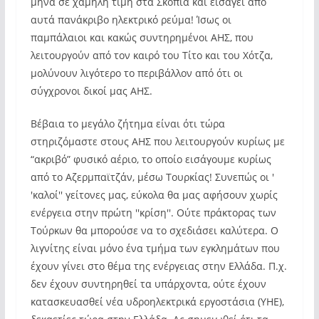
μήνα σε χαμηλή τιμή στα Σκόπια και εισάγει από
αυτά πανάκριβο ηλεκτρικό ρεύμα! Ίσως οι
παμπάλαιοι και κακώς συντηρημένοι ΑΗΣ, που
λειτουργούν από τον καιρό του Τίτο και του Χότζα,
μολύνουν λιγότερο το περιβάλλον από ότι οι
σύγχρονοι δικοί μας ΑΗΣ.
Βέβαια το μεγάλο ζήτημα είναι ότι τώρα
στηριζόμαστε στους ΑΗΣ που λειτουργούν κυρίως με
“ακριβό” φυσικό αέριο, το οποίο εισάγουμε κυρίως
από το Αζερμπαϊτζάν, μέσω Τουρκίας! Συνεπώς οι ′
′καλοί′′ γείτονες μας, εύκολα θα μας αφήσουν χωρίς
ενέργεια στην πρώτη ′′κρίση′′. Ούτε πράκτορας των
Τούρκων θα μπορούσε να το σχεδιάσει καλύτερα. Ο
λιγνίτης είναι μόνο ένα τμήμα των εγκλημάτων που
έχουν γίνει στο θέμα της ενέργειας στην Ελλάδα. Π.χ.
δεν έχουν συντηρηθεί τα υπάρχοντα, ούτε έχουν
κατασκευασθεί νέα υδροηλεκτρικά εργοστάσια (ΥΗΕ),