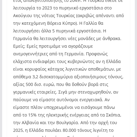
έτος απολιγνιτοποίησης το 2049!. Η Τουρκία έθεσε σε
λειτουργία το 2023 το πυρηνικό εργοστάσιο στο
Ακούγιου της νότιας Τουρκίας (ακριβώς απέναντι από
την κατεχόμενη Βόρεια Κύπρο). Η Γαλλία θα
λειτουργήσει άλλα 5 πυρηνικά εργοστάσια. Η
Γερμανία θα λειτουργήσει νέες μονάδες με άνθρακα.
Εμείς; Εμείς προτιμάμε να αγοράζουμε
ανεμογεννήτριες από τη Γερμανία. Προφανώς
ελάχιστα ενδιαφέρει τους κυβερνώντες αν η Ελλάδα
είναι κορυφαίος κάτοχος λιγνιτικών αποθεμάτων, με
απόθεμα 3,2 δισεκατομμύρια αξιοποιήσιμους τόνους,
αξίας 500 δισ. ευρώ, που θα δοθούν βορά στις
γερμανικές εταιρείες. Σιγά μην στεναχωρηθούν, αν
παύουμε να είμαστε αυτόνομοι ενεργειακά. Αν
είμαστε πλέον υποχρεωμένοι να εισάγουμε πάνω
από το 15% της ηλεκτρικής ενέργειας από τα Σκόπια,
την Αλβανία και την Βουλγαρία. Από την αρχή του
2025, η Ελλάδα πουλάει 80.000 τόνους λιγνίτη το