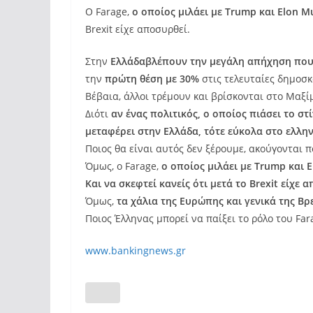
Ο Farage,
ο οποίος μιλάει με Trump και Εlon M
Brexit είχε αποσυρθεί.
Στην
Ελλάδα
βλέπουν την μεγάλη απήχηση που έ
την
πρώτη θέση με 30%
στις τελευταίες δημοσκ
Βέβαια, άλλοι τρέμουν και βρίσκονται στο Μαξί
Διότι
αν ένας πολιτικός, ο οποίος πιάσει το σ
μεταφέρει στην Ελλάδα, τότε εύκολα στο ελλην
Ποιος θα είναι αυτός δεν ξέρουμε, ακούγονται π
Όμως, ο Farage,
ο οποίος μιλάει με Trump και 
Και να σκεφτεί κανείς ότι μετά το Brexit είχε 
Όμως,
τα χάλια της Ευρώπης και γενικά της Bρ
Ποιος Έλληνας μπορεί να παίξει το ρόλο του Far
www.bankingnews.gr