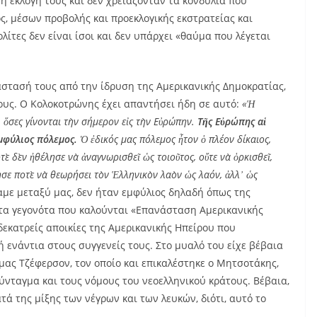
η εκλογή τους και δεν χρειάζονταν τα κονδύλια που
ς, μέσων προβολής και προεκλογικής εκστρατείας και
λίτες δεν είναι ίσοι και δεν υπάρχει «θαύμα που λέγεται
στασή τους από την ίδρυση της Αμερικανικής Δημοκρατίας,
τους. Ο Κολοκοτρώνης έχει απαντήσει ήδη σε αυτό:
«Ἡ
᾿ ὅσες γίνονται τὴν σήμερον εἰς τὴν Εὐρώπην.
Τῆς Εὐρώπης αἱ
ἐμφύλιος πόλεμος.
Ὁ ἐδικός μας πόλεμος ἦτον ὁ πλέον δίκαιος,
τὲ δὲν ἠθέλησε νὰ ἀναγνωρισθεῖ ὡς τοιοῦτος, οὔτε νὰ ὁρκισθεῖ,
ησε ποτὲ νὰ θεωρήσει τὸν Ἑλληνικὸν λαὸν ὡς λαόν, ἀλλ᾿ ὡς
σαμε μεταξύ μας, δεν ήταν εμφύλιος δηλαδή όπως της
α τα γεγονότα που καλούνται «Επανάσταση Αμερικανικής
 δεκατρείς αποικίες της Αμερικανικής Ηπείρου που
 ενάντια στους συγγενείς τους. Στο μυαλό του είχε βέβαια
μας Τζέφερσον, τον οποίο και επικαλέστηκε ο Μητσοτάκης,
σύνταγμα και τους νόμους του νεοελληνικού κράτους. Βέβαια,
τά της μίξης των νέγρων και των λευκών, διότι, αυτό το