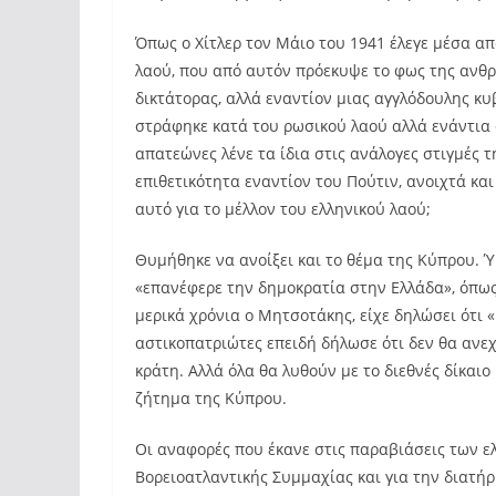
Όπως ο Χίτλερ τον Μάιο του 1941 έλεγε μέσα απ
λαού, που από αυτόν πρόεκυψε το φως της ανθ
δικτάτορας, αλλά εναντίον μιας αγγλόδουλης κυβ
στράφηκε κατά του ρωσικού λαού αλλά ενάντια στ
απατεώνες λένε τα ίδια στις ανάλογες στιγμές
επιθετικότητα εναντίον του Πούτιν, ανοιχτά κα
αυτό για το μέλλον του ελληνικού λαού;
Θυμήθηκε να ανοίξει και το θέμα της Κύπρου. 
«επανέφερε την δημοκρατία στην Ελλάδα», όπως 
μερικά χρόνια ο Μητσοτάκης, είχε δηλώσει ότι 
αστικοπατριώτες επειδή δήλωσε ότι δεν θα ανεχ
κράτη. Αλλά όλα θα λυθούν με το διεθνές δίκαιο
ζήτημα της Κύπρου.
Οι αναφορές που έκανε στις παραβιάσεις των ε
Βορειοατλαντικής Συμμαχίας και για την διατή