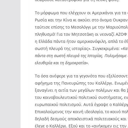
Το μόρφωμα που ελέγχουν οι Αμερικάνοι για τα
Ρωσία και την Κίνα κι ακούει στο όνομα Ουκραν
ταύτισε επίσης το Μεσολόγγι με την Μαριούπο
πληθυσμό! Για τον Μητσοτάκη οι νεοναζί ΑΖΟΦ 
η Ελλάδα πάντα ήταν αμερικανόφιλη, απλά το έθ
σωστή πλευρά της ιστορίας». Συγκεκριμένα:
«
Κα
πάντα στη σωστή πλευρά της Ιστορίας. Πολεμήσαμε 
ελευθερία και τη δημοκρατία».
Τα όσα ανέφερε για τα γεγονότα που εξελίσσοντ
αφήγημα της Πανευρώπης του Καλλέργι. Ενωμένη
ξαναγίνει η αιτία των μεγάλων πολέμων και θα 
του κοινοβουλευτικού πολιτικού συστήματος, εν
ευρωπαϊκού πολιτισμού. Αυτά έγραψε ο Καλλέργι
Επικαλούμενος την κοινή ιδεολογία, το κοινό πο
δηλαδή δεσμούς αποκλειστικά πολιτειακούς και 
έλεγε ο Καλλέργι. Εξού και το «ανήκομεν εις τη