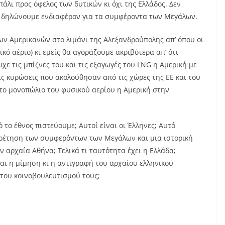
πάλι προς όφελος των δυτικών κι όχι της Ελλάδος. Δεν
αι δηλώνουμε ενδιαφέρον για τα συμφέροντα των Μεγάλων.
ων Αμερικανών στο λιμάνι της Αλεξανδρούπολης απ’ όπου οι
ό αέριο) κι εμείς θα αγοράζουμε ακριβότερα απ’ ότι
χε τις μπίζνες του και τις εξαγωγές του LNG η Αμερική με
ις κυρώσεις που ακολούθησαν από τις χώρες της ΕΕ και του
 το μονοπώλιο του φυσικού αερίου η Αμερική στην
ό το έθνος πιστεύουμε; Αυτοί είναι οι Έλληνες; Αυτό
πηρέτηση των συμφερόντων των Μεγάλων και μια ιστορική
 αρχαία Αθήνα; Τελικά τι ταυτότητα έχει η Ελλάδα;
αι η μίμηση κι η αντιγραφή του αρχαίου ελληνικού
 του κοινοβουλευτισμού τους;