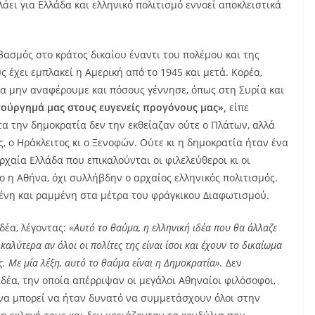
λάει για Ελλάδα και ελληνικό πολιτισμό εννοεί αποκλειστικά
σεβασμός στο κράτος δικαίου έναντι του πολέμου και της
 έχει εμπλακεί η Αμερική από το 1945 και μετά. Κορέα,
α να μην αναφέρουμε και πόσους γέννησε, όπως στη Συρία και
ιτούργημά μας στους ευγενείς προγόνους μας»,
είπε
α την δημοκρατία δεν την εκθείαζαν ούτε ο Πλάτων, αλλά
ς, ο Ηράκλειτος κι ο Ξενοφών. Ούτε κι η δημοκρατία ήταν ένα
χαία Ελλάδα που επικαλούνται οι φιλελεύθεροι κι οι
ο η Αθήνα, όχι συλλήβδην ο αρχαίος ελληνικός πολιτισμός.
μένη και ραμμένη στα μέτρα του φράγκικου Διαφωτισμού.
δέα, λέγοντας:
«Αυτό το θαύμα, η ελληνική ιδέα που θα άλλαζε
 καλύτερα αν όλοι οι πολίτες της είναι ίσοι και έχουν το δικαίωμα
. Με μία λέξη, αυτό το θαύμα είναι η Δημοκρατία».
Δεν
 ιδέα, την οποία απέρριψαν οι μεγάλοι Αθηναίοι φιλόσοφοι,
να μπορεί να ήταν δυνατό να συμμετάσχουν όλοι στην