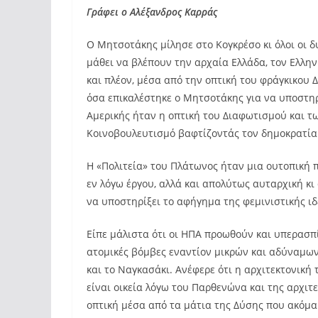
Γράφει ο Αλέξανδρος Καρράς
Ο Μητσοτάκης μίλησε στο Κογκρέσο κι όλοι οι δυ
μάθει να βλέπουν την αρχαία Ελλάδα, τον Ελλην
και πλέον, μέσα από την οπτική του φράγκικου
όσα επικαλέστηκε ο Μητσοτάκης για να υποστηρ
Αμερικής ήταν η οπτική του Διαφωτισμού και τω
Κοινοβουλευτισμό βαφτίζοντάς τον δημοκρατία
Η «Πολιτεία» του Πλάτωνος ήταν μια ουτοπική π
εν λόγω έργου, αλλά και απολύτως αυταρχική κι
να υποστηρίξει το αφήγημα της φεμινιστικής ιδ
Είπε μάλιστα ότι οι ΗΠΑ προωθούν και υπερασπίζ
ατομικές βόμβες εναντίον μικρών και αδύναμων
και το Ναγκασάκι. Ανέφερε ότι η αρχιτεκτονική
είναι οικεία λόγω του Παρθενώνα και της αρχιτ
οπτική μέσα από τα μάτια της Δύσης που ακόμα 