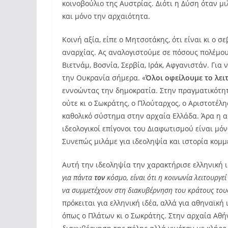
κοινοβούλιο της Αυστρίας. Διότι η Δύση όταν μι
και μόνο την αρχαιότητα.
Κοινή αξία, είπε ο Μητσοτάκης, ότι είναι κι ο 
αναρχίας. Ας αναλογιστούμε σε πόσους πολέμους
Βιετνάμ, Βοσνία, Σερβία, Ιράκ, Αφγανιστάν. Γι
την Ουκρανία σήμερα. «
Ό
λοι οφείλουμε το λε
εννοώντας την δημοκρατία. Στην πραγματικότητ
ούτε κι ο Σωκράτης, ο Πλούταρχος, ο Αριστοτέλη
καθολικό σύστημα στην αρχαία Ελλάδα. Άρα η αρ
ιδεολογικοί επίγονοι του Διαφωτισμού είναι μόν
Συνεπώς μιλάμε για ιδεοληψία και ιστορία κομ
Αυτή την ιδεοληψία την χαρακτήρισε ελληνική ι
για πάντα
τον
κόσμο, είναι ότι η κοινωνία λειτουργεί
να συμμετέχουν στη διακυβέρνηση του κράτους τους
πρόκειται για ελληνική ιδέα, αλλά για αθηναϊκή
όπως ο Πλάτων κι ο Σωκράτης. Στην αρχαία Αθή