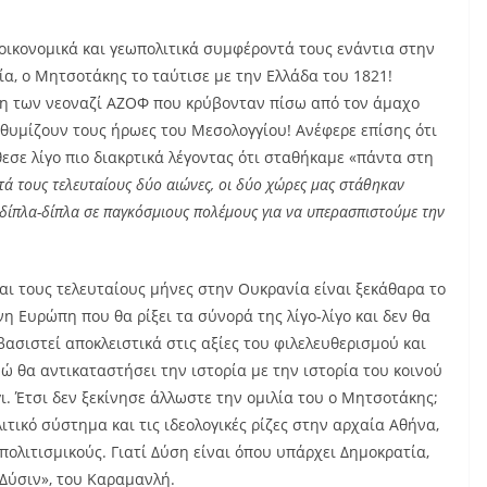
 οικονομικά και γεωπολιτικά συμφέροντά τους ενάντια στην
ία, ο Μητσοτάκης το ταύτισε με την Ελλάδα του 1821!
λη των νεοναζί ΑΖΟΦ που κρύβονταν πίσω από τον άμαχο
θυμίζουν τους ήρωες του Μεσολογγίου! Ανέφερε επίσης ότι
εσε λίγο πιο διακρτικά λέγοντας ότι σταθήκαμε «πάντα στη
τά τους τελευταίους δύο αιώνες, οι δύο χώρες μας στάθηκαν
δίπλα-δίπλα σε παγκόσμιους πολέμους για να υπερασπιστούμε την
αι τους τελευταίους μήνες στην Ουκρανία είναι ξεκάθαρα το
 Ευρώπη που θα ρίξει τα σύνορά της λίγο-λίγο και δεν θα
βασιστεί αποκλειστικά στις αξίες του φιλελευθερισμού και
ώ θα αντικαταστήσει την ιστορία με την ιστορία του κοινού
. Έτσι δεν ξεκίνησε άλλωστε την ομιλία του ο Μητσοτάκης;
λιτικό σύστημα και τις ιδεολογικές ρίζες στην αρχαία Αθήνα,
πολιτισμικούς. Γιατί Δύση είναι όπου υπάρχει Δημοκρατία,
ν Δύσιν», του Καραμανλή.