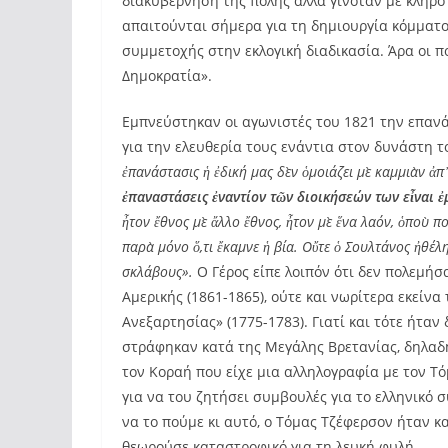
διακυβέρνηση της πόλης αλλά γινόταν με κλήρο 
απαιτούνται σήμερα για τη δημιουργία κόμματο
συμμετοχής στην εκλογική διαδικασία. Άρα οι πο
Δημοκρατία».
Εμπνεύστηκαν οι αγωνιστές του 1821 την επανά
για την ελευθερία τους ενάντια στον δυνάστη 
ἐπανάστασις ἡ ἐδική μας δὲν ὁμοιάζει μὲ καμμιὰν ἀπ
ἐπαναστάσεις ἐναντίον τῶν διοικήσεών των εἶναι 
ἦτον ἔθνος μὲ ἄλλο ἔθνος, ἦτον μὲ ἕνα λαόν, ὁποὺ πο
παρὰ μόνο ὅ,τι ἔκαμνε ἡ βία. Οὔτε ὁ Σουλτάνος ἠθέλ
σκλάβους».
Ο Γέρος είπε λοιπόν ότι δεν πολεμή
Αμερικής (1861-1865), ούτε και νωρίτερα εκείν
Ανεξαρτησίας» (1775-1783). Γιατί και τότε ήταν
στράφηκαν κατά της Μεγάλης Βρετανίας, δηλαδή
τον Κοραή που είχε μια αλληλογραφία με τον Τό
για να του ζητήσει συμβουλές για το ελληνικό 
να το πούμε κι αυτό, ο Τόμας Τζέφερσον ήταν κα
θεωρούσε καταστροφικό για τη λευκή φυλή.