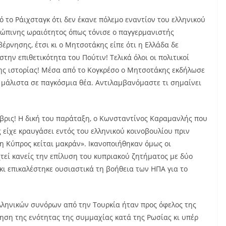
ό το Ράιχσταγκ ότι δεν έκανε πόλεμο εναντίον του ελληνικού
ρώπινης ωραιότητος όπως τόνισε ο παγγερμανιστής
έρνησης, έτσι κι ο Μητσοτάκης είπε ότι η Ελλάδα δε
ην επιθετικότητα του Πούτιν! Τελικά όλοι οι πολιτικοί
 της ιστορίας! Μέσα από το Κογκρέσο ο Μητσοτάκης εκδήλωσε
ι μάλιστα σε παγκόσμια θέα. Αντιλαμβανόμαστε τι σημαίνει
Ύβρις! Η δική του παράταξη, ο Κωνσταντίνος Καραμανλής που
είχε κραυγάσει εντός του ελληνικού κοινοβουλίου πριν
«η Κύπρος κείται μακράν». Ικανοποιήθηκαν όμως οι
τεί κανείς την επίλυση του κυπριακού ζητήματος με δύο
 κι επικαλέστηκε ουσιαστικά τη βοήθεια των ΗΠΑ για το
λληνικών συνόρων από την Τουρκία ήταν προς όφελος της
ρηση της ενότητας της συμμαχίας κατά της Ρωσίας κι υπέρ