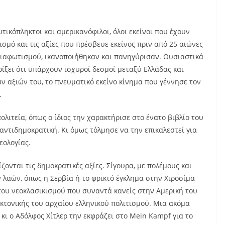
τικόπληκτοι και αμερικανόφιλοι, όλοι εκείνοι που έχουν
ισμό και τις αξίες που πρέσβευε εκείνος πριν από 25 αιώνες
 Διαφωτισμού, ικανοποιήθηκαν και πανηγύρισαν. Ουσιαστικά
ίξει ότι υπάρχουν ισχυροί δεσμοί μεταξύ Ελλάδας και
ν αξιών του, το πνευματικό εκείνο κίνημα που γέννησε τον
.
ολιτεία, όπως ο ίδιος την χαρακτήρισε στο ένατο βιβλίο του
 αντιδημοκρατική. Κι όμως τόλμησε να την επικαλεστεί για
εολογίας.
ονται τις δημοκρατικές αξίες. Σίγουρα, με πολέμους και
 λαών, όπως η Σερβία ή το φρικτό έγκλημα στην Χιροσίμα
 του νεοκλασικισμού που συναντά κανείς στην Αμερική του
εκτονικής του αρχαίου ελληνικού πολιτισμού. Μια ακόμα
κι ο Αδόλφος Χίτλερ την εκφράζει στο Mein Kampf για το