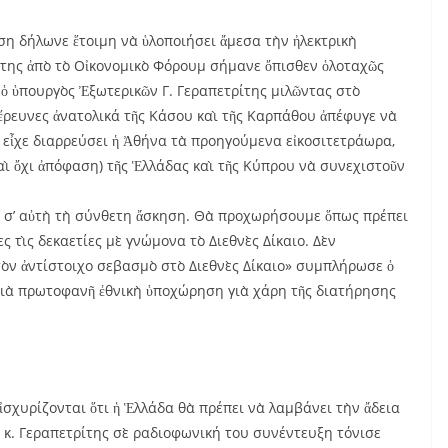
ηση δήλωνε ἕτοιμη νὰ ὑλοποιήσει ἄμεσα τὴν ἠλεκτρικὴ
ρίτης ἀπὸ τὸ Οἰκονομικὸ Φόρουμ σήμανε ὄπισθεν ὁλοταχῶς
, ὁ ὑπουργὸς Ἐξωτερικῶν Γ. Γεραπετρίτης μιλῶντας στὸ
ἔρευνες ἀνατολικά τῆς Κάσου καὶ τῆς Καρπάθου ἀπέφυγε νὰ
ς εἶχε διαρρεύσει ἡ Ἀθήνα τὰ προηγούμενα εἰκοσιτετράωρα,
καὶ ὄχι ἀπόφαση) τῆς Ἑλλάδας καὶ τῆς Κύπρου νὰ συνεχιστοῦν
ες σ’ αὐτὴ τὴ σύνθετη ἄσκηση. Θὰ προχωρήσουμε ὅπως πρέπει
ς τὶς δεκαετίες μὲ γνώμονα τὸ Διεθνὲς Δίκαιο. Δὲν
τὸν ἀντίστοιχο σεβασμὸ στὸ Διεθνὲς Δίκαιο» συμπλήρωσε ὁ
μιὰ πρωτοφανῆ ἐθνικὴ ὑποχώρηση γιὰ χάρη τῆς διατήρησης
σχυρίζονται ὅτι ἡ Ἑλλάδα θὰ πρέπει νὰ λαμβάνει τὴν ἄδεια
ὁ κ. Γεραπετρίτης σὲ ραδιοφωνική του συνέντευξη τόνισε