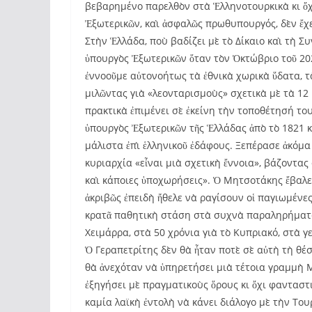
βεβαρημένο παρελθὸν στὰ Ἑλληνοτουρκικὰ κι ὄχ
Ἐξωτερικῶν, καὶ ἀσφαλῶς πρωθυπουργός, δὲν ἔχ
Στὴν Ἑλλάδα, ποὺ βαδίζει μὲ τὸ Δίκαιο καὶ τὴ Σ
ὑπουργὸς Ἐξωτερικῶν ὅταν τὸν Ὀκτώβριο τοῦ 20
ἐννοοῦμε αὐτονοήτως τὰ ἐθνικὰ χωρικὰ ὕδατα, τὰ
μιλῶντας γιὰ «λεονταρισμοὺς» σχετικὰ μὲ τὰ 12 
πρακτικὰ ἐπιμένει σὲ ἐκείνη τὴν τοποθέτησή του
ὑπουργὸς Ἐξωτερικῶν τῆς Ἑλλάδας ἀπὸ τὸ 1821 κ
μάλιστα ἐπὶ ἑλληνικοῦ ἐδάφους. Ξεπέρασε ἀκόμα
κυριαρχία «εἶναι μιὰ σχετικὴ ἔννοια», βάζοντ
καὶ κάποιες ὑποχωρήσεις». Ὁ Μητσοτάκης ἔβαλε 
ἀκριβῶς ἐπειδὴ ἤθελε νὰ ραγίσουν οἱ παγιωμένες 
κρατᾶ παθητικὴ στάση στὰ συχνὰ παραληρήματα 
Χειμάρρα, στὰ 50 χρόνια γιὰ τὸ Κυπριακό, στὰ γ
Ὁ Γεραπετρίτης δὲν θὰ ἦταν ποτὲ σὲ αὐτὴ τὴ θέ
θὰ ἀνεχόταν νὰ ὑπηρετήσει μιὰ τέτοια γραμμὴ 
ἐξηγήσει μὲ πραγματικοὺς ὅρους κι ὄχι φανταστ
καμία λαϊκὴ ἐντολὴ νὰ κάνει διάλογο μὲ τὴν Του