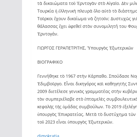
τὰ δικαιώματα τοῦ Ἐρντογὰν στὸ Αἰγαῖο. Δὲν μιλά
Τουρκία ἡ ἑλληνικὴ πλευρὰ ὅλο αὐτὸ τὸ διάστημ
Τοῦρκοι ἔχουν δικαίωμα νὰ ζητοῦν; Δυστυχῶς γιὰ
θάλασσας ἔχει ἀφεθεῖ στὸν συνομιλητή του Φου
Ἐρντογάν.
ΓΙΩΡΓΟΣ ΓΕΡΑΠΕΤΡΙΤΗΣ, Ὑπουργὸς Ἐξωτερικῶν
ΒΙΟΓΡΑΦΙΚΟ
Γεννήθηκε τὸ 1967 στὴν Κάρπαθο. Σπούδασε Νομ
Ἐδιμβοῦργο. Εἶναι δικηγόρος καὶ καθηγητὴς Συντ
2009 διετέλεσε γενικὸς γραμματέας στὴν κυβέ
τὸν συμπεριέλαβε στὸ ἑπταμελὲς συμβουλευτικὸ 
κεφαλῆς τῆς ὁμάδας συμβούλων. Τὸ 2019 ἐξελέγ
ὑπουργὸς Ἐπικρατείας. Μετὰ τὸ δυστύχημα τῶν
τοῦ 2023 εἶναι ὑπουργὸς Ἐξωτερικῶν.
dimokratia