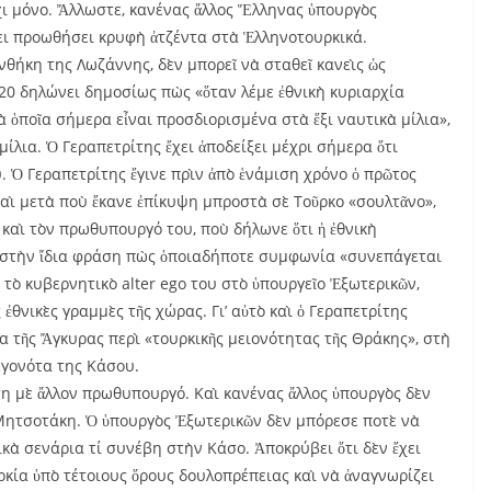
ι μόνο. Ἄλλωστε, κανένας ἄλλος Ἕλληνας ὑπουργὸς
ει προωθήσει κρυφὴ ἀτζέντα στὰ Ἑλληνοτουρκικά.
υνθήκη της Λωζάννης, δὲν μπορεῖ νὰ σταθεῖ κανεὶς ὡς
20 δηλώνει δημοσίως πὼς «ὅταν λέμε ἐθνικὴ κυριαρχία
 ὁποῖα σήμερα εἶναι προσδιορισμένα στὰ ἕξι ναυτικὰ μίλια»,
μίλια. Ὁ Γεραπετρίτης ἔχει ἀποδείξει μέχρι σήμερα ὅτι
. Ὁ Γεραπετρίτης ἔγινε πρὶν ἀπὸ ἑνάμιση χρόνο ὁ πρῶτος
αὶ μετὰ ποὺ ἔκανε ἐπίκυψη μπροστὰ σὲ Τοῦρκο «σουλτᾶνο»,
 καὶ τὸν πρωθυπουργό του, ποὺ δήλωνε ὅτι ἡ ἐθνικὴ
ας στὴν ἴδια φράση πὼς ὁποιαδήποτε συμφωνία «συνεπάγεται
τὸ κυβερνητικὸ alter ego του στὸ ὑπουργεῖο Ἐξωτερικῶν,
ἐθνικὲς γραμμὲς τῆς χώρας. Γι’ αὐτὸ καὶ ὁ Γεραπετρίτης
τῆς Ἄγκυρας περὶ «τουρκικῆς μειονότητας τῆς Θράκης», στὴ
εγονότα της Κάσου.
ση μὲ ἄλλον πρωθυπουργό. Καὶ κανένας ἄλλος ὑπουργὸς δὲν
Μητσοτάκη. Ὁ ὑπουργὸς Ἐξωτερικῶν δὲν μπόρεσε ποτὲ νὰ
ικὰ σενάρια τί συνέβη στὴν Κάσο. Ἀποκρύβει ὅτι δὲν ἔχει
ρκία ὑπὸ τέτοιους ὅρους δουλοπρέπειας καὶ νὰ ἀναγνωρίζει