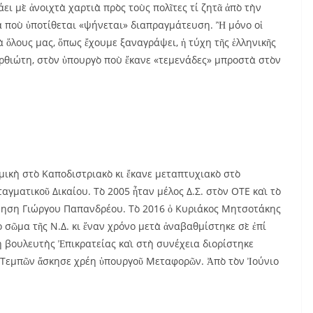
ει μὲ ἀνοιχτὰ χαρτιὰ πρὸς τοὺς πολῖτες τί ζητᾶ ἀπὸ τὴν
α ποὺ ὑποτίθεται «ψήνεται» διαπραγμάτευση. Ἢ μόνο οἱ
 ὅλους μας, ὅπως ἔχουμε ξαναγράψει, ἡ τύχη τῆς ἑλληνικῆς
ρθιώτη, στὸν ὑπουργὸ ποὺ ἔκανε «τεμενάδες» μπροστὰ στὸν
ικὴ στὸ Καποδιστριακὸ κι ἔκανε μεταπτυχιακὸ στὸ
αγματικοῦ Δικαίου. Τὸ 2005 ἦταν μέλος Δ.Σ. στὸν ΟΤΕ καὶ τὸ
ρνηση Γιώργου Παπανδρέου. Τὸ 2016 ὁ Κυριάκος Μητσοτάκης
σῶμα τῆς Ν.Δ. κι ἕναν χρόνο μετὰ ἀναβαθμίστηκε σὲ ἐπί
η βουλευτὴς Ἐπικρατείας καὶ στὴ συνέχεια διορίστηκε
 Τεμπῶν ἄσκησε χρέη ὑπουργοῦ Μεταφορῶν. Ἀπὸ τὸν Ἰούνιο