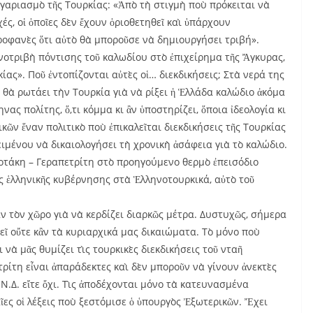
ογαριασμὸ τῆς Τουρκίας: «Ἀπὸ τὴ στιγμὴ ποὺ πρόκειται νὰ
ές, οἱ ὁποῖες δὲν ἔχουν ὁριοθετηθεῖ καὶ ὑπάρχουν
 προφανὲς ὅτι αὐτὸ θὰ μποροῦσε νὰ δημιουργήσει τριβή».
νοτριβὴ πόντισης τοῦ καλωδίου στὸ ἐπιχείρημα τῆς Ἄγκυρας,
ίας». Ποῦ ἐντοπίζονται αὐτὲς οἱ… διεκδικήσεις; Στὰ νερά της
 θὰ ρωτάει τὴν Τουρκία γιὰ νὰ ρίξει ἡ Ἑλλάδα καλώδιο ἀκόμα
ς πολίτης, ὅ,τι κόμμα κι ἂν ὑποστηρίζει, ὅποια ἰδεολογία κι
ικῶν ἕναν πολιτικὸ ποὺ ἐπικαλεῖται διεκδικήσεις τῆς Τουρκίας
μένου νὰ δικαιολογήσει τὴ χρονικὴ ἀσάφεια γιὰ τὸ καλώδιο.
τάκη – Γεραπετρίτη στὸ προηγούμενο θερμὸ ἐπεισόδιο
ῆς ἑλληνικῆς κυβέρνησης στὰ Ἑλληνοτουρκικά, αὐτὸ τοῦ
ν τὸν χῶρο γιὰ νὰ κερδίζει διαρκῶς μέτρα. Δυστυχῶς, σήμερα
τεῖ οὔτε κἂν τὰ κυριαρχικά μας δικαιώματα. Τὸ μόνο ποὺ
 νὰ μᾶς θυμίζει τὶς τουρκικὲς διεκδικήσεις τοῦ νταῆ
ρίτη εἶναι ἀπαράδεκτες καὶ δὲν μποροῦν νὰ γίνουν ἀνεκτὲς
Ν.Δ. εἴτε ὄχι. Τὶς ἀποδέχονται μόνο τὰ κατευνασμένα
ῖες οἱ λέξεις ποὺ ξεστόμισε ὁ ὑπουργὸς Ἐξωτερικῶν. Ἔχει