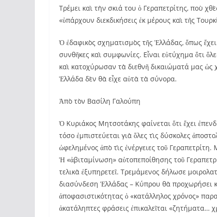
Τρέμει καὶ τὴν σκιά του ὁ Γεραπετρίτης, ποὺ χθ
«ὑπάρχουν διεκδικήσεις ἐκ μέρους καὶ τῆς Τουρκ
Ὁ ἐδαφικὸς σχηματισμὸς τῆς Ἑλλάδας, ὅπως ἔχε
συνθῆκες καὶ συμφωνίες. Εἶναι εὐτύχημα ὅτι ὅλε
καὶ κατοχύρωσαν τὰ διεθνῆ δικαιώματά μας ὡς χώ
Ἑλλάδα δὲν θὰ εἶχε αὐτὰ τὰ σύνορα.
Ἀπὸ τὸν Βασίλη Γαλούπη
Ὁ Κυριάκος Μητσοτάκης φαίνεται ὅτι ἔχει ἐπεν
τόσο ἐμπιστεύεται γιὰ ὅλες τὶς δύσκολες ἀποστολ
ὠφελημένος ἀπὸ τὶς ἐνέργειες τοῦ Γεραπετρίτη
Ἡ «ἀβιταμίνωση» αὐτοπεποίθησης τοῦ Γεραπετρίτ
τελικὰ ἐξυπηρετεῖ. Τρεμάμενος δήλωσε μοιρολατ
διασύνδεση Ἑλλάδας – Κύπρου θὰ προχωρήσει κα
ἀποφασιστικότητας ὁ «κατάλληλος χρόνος» παραπ
ἀκατάληπτες φράσεις ἐπικαλεῖται «ζητήματα… χρο