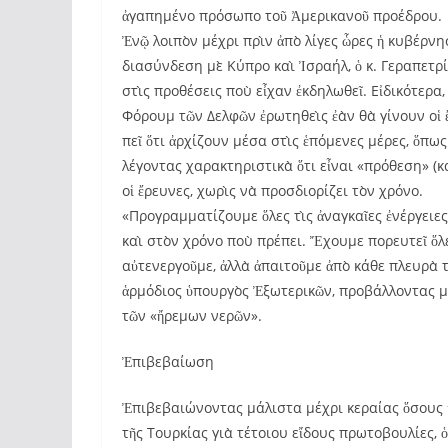
ἀγαπημένο πρόσωπο τοῦ Ἀμερικανοῦ προέδρου.
Ἐνῷ λοιπὸν μέχρι πρὶν ἀπὸ λίγες ὧρες ἡ κυβέρν
διασύνδεση μὲ Κύπρο καὶ Ἰσραήλ, ὁ κ. Γεραπετ
στὶς προθέσεις ποὺ εἶχαν ἐκδηλωθεῖ. Εἰδικότερα
Φόρουμ τῶν Δελφῶν ἐρωτηθεὶς ἐὰν θὰ γίνουν οἱ 
πεῖ ὅτι ἀρχίζουν μέσα στὶς ἑπόμενες μέρες, ὅπω
λέγοντας χαρακτηριστικὰ ὅτι εἶναι «πρόθεση» (
οἱ ἔρευνες, χωρὶς νὰ προσδιορίζει τὸν χρόνο.
«Προγραμματίζουμε ὅλες τὶς ἀναγκαῖες ἐνέργει
καὶ στὸν χρόνο ποὺ πρέπει. Ἔχουμε πορευτεῖ ὅλε
αὐτενεργοῦμε, ἀλλὰ ἀπαιτοῦμε ἀπὸ κάθε πλευρὰ 
ἁρμόδιος ὑπουργὸς Ἐξωτερικῶν, προβάλλοντας 
τῶν «ἤρεμων νερῶν».
Ἐπιβεβαίωση
Ἐπιβεβαιώνοντας μάλιστα μέχρι κεραίας ὅσους ἰ
τῆς Τουρκίας γιὰ τέτοιου εἴδους πρωτοβουλίες, 