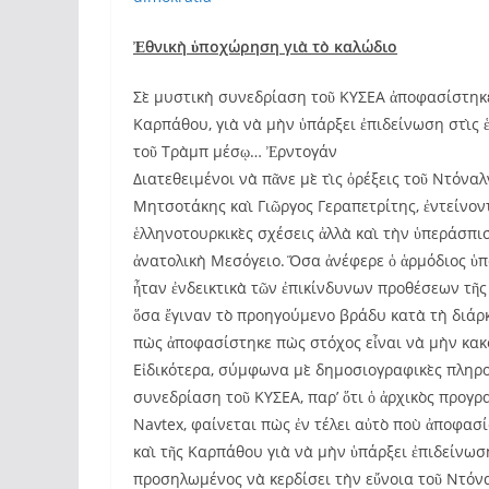
Ἐθνικὴ ὑποχώρηση γιὰ τὸ καλώδιο
Σὲ μυστικὴ συνεδρίαση τοῦ ΚΥΣΕΑ ἀποφασίστηκε 
Καρπάθου, γιὰ νὰ μὴν ὑπάρξει ἐπιδείνωση στὶς 
τοῦ Τρὰμπ μέσῳ… Ἐρντογάν
Διατεθειμένοι νὰ πᾶνε μὲ τὶς ὀρέξεις τοῦ Ντόνα
Μητσοτάκης καὶ Γιῶργος Γεραπετρίτης, ἐντείνοντ
ἑλληνοτουρκικὲς σχέσεις ἀλλὰ καὶ τὴν ὑπεράσπι
ἀνατολικὴ Μεσόγειο. Ὅσα ἀνέφερε ὁ ἁρμόδιος ὑ
ἦταν ἐνδεικτικὰ τῶν ἐπικίνδυνων προθέσεων τῆς
ὅσα ἔγιναν τὸ προηγούμενο βράδυ κατὰ τὴ διάρκ
πὼς ἀποφασίστηκε πὼς στόχος εἶναι νὰ μὴν κακ
Εἰδικότερα, σύμφωνα μὲ δημοσιογραφικὲς πληρο
συνεδρίαση τοῦ ΚΥΣΕΑ, παρ’ ὅτι ὁ ἀρχικὸς προγ
Νavtex, φαίνεται πὼς ἐν τέλει αὐτὸ ποὺ ἀποφασί
καὶ τῆς Καρπάθου γιὰ νὰ μὴν ὑπάρξει ἐπιδείνωσ
προσηλωμένος νὰ κερδίσει τὴν εὔνοια τοῦ Ντόνα