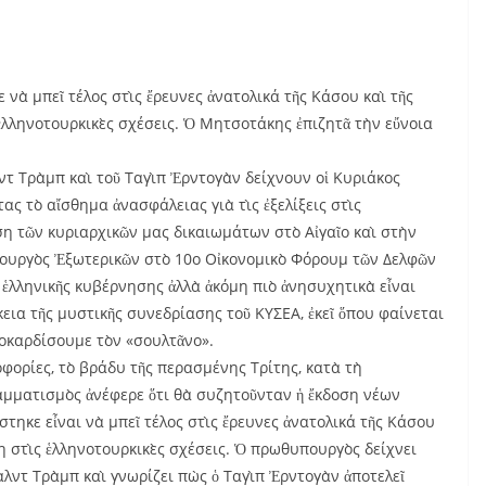
νὰ μπεῖ τέλος στὶς ἔρευνες ἀνατολικά τῆς Κάσου καὶ τῆς
ἑλληνοτουρκικὲς σχέσεις. Ὁ Μητσοτάκης ἐπιζητᾶ τὴν εὔνοια
λντ Τρὰμπ καὶ τοῦ Ταγὶπ Ἐρντογὰν δείχνουν οἱ Κυριάκος
ας τὸ αἴσθημα ἀνασφάλειας γιὰ τὶς ἐξελίξεις στὶς
ση τῶν κυριαρχικῶν μας δικαιωμάτων στὸ Αἰγαῖο καὶ στὴν
πουργὸς Ἐξωτερικῶν στὸ 10o Οἰκονομικὸ Φόρουμ τῶν Δελφῶν
 ἑλληνικῆς κυβέρνησης ἀλλὰ ἀκόμη πιὸ ἀνησυχητικὰ εἶναι
εια τῆς μυστικῆς συνεδρίασης τοῦ ΚΥΣΕΑ, ἐκεῖ ὅπου φαίνεται
οκαρδίσουμε τὸν «σουλτᾶνο».
φορίες, τὸ βράδυ τῆς περασμένης Τρίτης, κατὰ τὴ
ραμματισμὸς ἀνέφερε ὅτι θὰ συζητοῦνταν ἡ ἔκδοση νέων
στηκε εἶναι νὰ μπεῖ τέλος στὶς ἔρευνες ἀνατολικά τῆς Κάσου
η στὶς ἑλληνοτουρκικὲς σχέσεις. Ὁ πρωθυπουργὸς δείχνει
λντ Τρὰμπ καὶ γνωρίζει πὼς ὁ Ταγὶπ Ἐρντογὰν ἀποτελεῖ