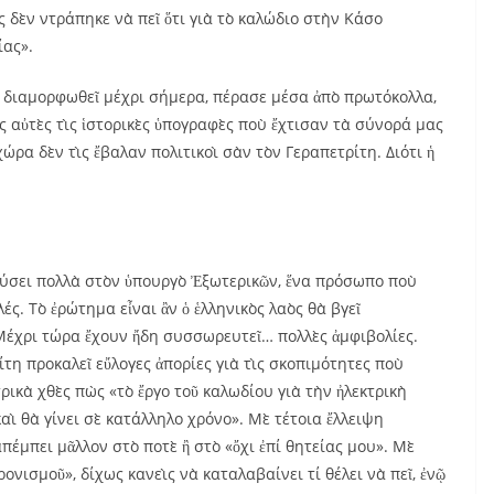
ὲς δὲν ντράπηκε νὰ πεῖ ὅτι γιὰ τὸ καλώδιο στὴν Κάσο
ίας».
ι διαμορφωθεῖ μέχρι σήμερα, πέρασε μέσα ἀπὸ πρωτόκολλα,
ς αὐτὲς τὶς ἱστορικὲς ὑπογραφὲς ποὺ ἔχτισαν τὰ σύνορά μας
ρα δὲν τὶς ἔβαλαν πολιτικοὶ σὰν τὸν Γεραπετρίτη. Διότι ἡ
δύσει πολλὰ στὸν ὑπουργὸ Ἐξωτερικῶν, ἕνα πρόσωπο ποὺ
ές. Τὸ ἐρώτημα εἶναι ἂν ὁ ἑλληνικὸς λαὸς θὰ βγεῖ
. Μέχρι τώρα ἔχουν ἤδη συσσωρευτεῖ…
πολλὲς ἀμφιβολίες.
η προκαλεῖ εὔλογες ἀπορίες γιὰ τὶς σκοπιμότητες ποὺ
ρικὰ χθὲς πὼς «τὸ ἔργο τοῦ καλωδίου γιὰ τὴν ἠλεκτρικὴ
ὶ θὰ γίνει σὲ κατάλληλο χρόνο». Μὲ τέτοια ἔλλειψη
έμπει μᾶλλον στὸ ποτὲ ἢ στὸ «ὄχι ἐπί θητείας μου». Μὲ
νισμοῦ», δίχως κανεὶς νὰ καταλαβαίνει τί θέλει νὰ πεῖ, ἐνῷ