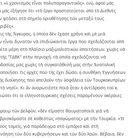
τι «ὁ χρονισμὸς εἶναι πολυπαραγοντικός», ἐνῷ, ἀφοῦ μᾶς
 μᾶς ἐξήγησε ὅτι «τὸ ἔργο προστατεύεται ἀπὸ τὸ Διεθνὲς
υν φτάσει στὸ σημεῖο ὁριοθέτησης τῶν μεταξύ τους
ριβές».
ς τῆς Ἄγκυρας, ἡ ὁποία δὲν ἔχασε χρόνο καὶ μὲ μιὰ
 εἶναι δυνατὸν νὰ ἐπιδιώκονται ἔργα ποὺ σχεδιάζονται ἀπὸ
ρίτα μέρη στὸ πλαίσιο μαξιμαλιστικῶν ἀπαιτήσεων, χωρὶς νὰ
τῆς “ΤΔΒΚ” στὴν περιοχή, τὰ ὁποῖα σχεδιάζονται νὰ
ιοδοσίας μας χωρὶς τὴ συγκατάθεσή μας στὴν Ἀνατολικὴ
οποιήσει τὶς ἀρχὲς ποὺ τῆς ἔχει δώσει ἡ συνθήκη Ἐγγυήσεων
κῆς διοίκησης ποὺ ἀπειλοῦν τὴν ἀσφάλεια τῶν Τουρκοκυπρίων
ὸ νησί». Κι ἂν ἀναρωτιέστε ποιά ἦταν ἡ ἀντίδραση τοῦ κ.
ιώσει ὅτι οἱ ἑλληνοτουρκικὲς σχέσεις παραμένουν ἀκέραιες
ρουμ τῶν Δελφῶν, «δὲν εἴμαστε θαυματοποιοὶ γιὰ νὰ
 βρισκόμαστε σὲ καθεστὼς «παγώματος» μὲ τὴν Τουρκία. «Ἡ
οὺς τομεῖς, γιὰ παράδειγμα στὸ ἐμπόριο καὶ στὴ
νόηση τῶν δύο κυβερνήσεων καὶ τῶν δύο λαῶν. Βέβαια, δὲν