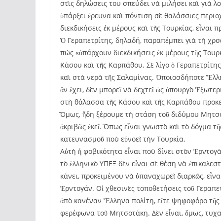
στὶς δηλώσεις του σπεύδει νὰ μιλήσει καὶ γιὰ λ
ὑπάρξει ἔρευνα καὶ πόντιση σὲ θαλάσσιες περιοχ
διεκδικήσεις ἐκ μέρους καὶ τῆς Τουρκίας, εἶναι
Ὁ Γεραπετρίτης, δηλαδή, παραπέμπει γιὰ τὴ χρο
πὼς «ὑπάρχουν διεκδικήσεις ἐκ μέρους τῆς Τουρκ
Κάσου καὶ τῆς Καρπάθου. Σὲ λίγο ὁ Γεραπετρίτης
καὶ στὰ νερὰ τῆς Σαλαμίνας. Ὁποιοσδήποτε Ἕλληνα
ἂν ἔχει, δὲν μπορεῖ νὰ δεχτεῖ ὡς ὑπουργὸ Ἐξωτερ
στὴ θάλασσα τῆς Κάσου καὶ τῆς Καρπάθου προκει
Ὅμως, ἤδη ξέρουμε τὴ στάση τοῦ διδύμου Μητσο
ἀκριβῶς ἐκεῖ. Ὅπως εἶναι γνωστὸ καὶ τὸ δόγμα τ
κατευνασμοῦ ποὺ εὐνοεῖ τὴν Τουρκία.
Αὐτὴ ἡ φοβικότητα εἶναι ποὺ δίνει στὸν Ἐρντογὰ
τὸ ἑλληνικὸ ΥΠΕΞ δὲν εἶναι σὲ θέση νὰ ἐπικαλεσ
κάνει, προκειμένου νὰ ὑπαναχωρεῖ διαρκῶς, εἶναι
Ἐρντογάν. Οἱ χθεσινὲς τοποθετήσεις τοῦ Γεραπετ
ἀπὸ κανέναν Ἕλληνα πολίτη, εἴτε ψηφοφόρο τῆς 
φερέφωνα τοῦ Μητσοτάκη. Δὲν εἶναι, ὅμως, τυχα