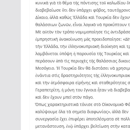
κυνικὰ γιὰ τὸ θέμα τῆς πόντισης τοῦ καλωδίου ὅ
διαβεβαίωσε ὅτι δὲν ὑπάρχει φόβος, ταυτόχρονα
Δίκαιο, ἀλλὰ καθὼς Ἑλλάδα καὶ Τουρκία δὲν ἔχο
θαλάσσιων ζωνῶν, εἶναι λογικὸ νὰ προκύπτουν τ
Μὲ αὐτὸν τὸν τρόπο νομιμοποίησε τὶς ἀντιδράσει
ἐμπρηστικὴ ἀνακοίνωση μᾶς προειδοποίησε: «Δὲν
τὴν Ἑλλάδα, τὴν ἑλληνοκυπριακὴ διοίκηση καὶ τ
λαμβάνεται ὑπόψη ἡ παρουσία τῆς Τουρκίας καὶ 
περάσουν ἀπὸ τὶς περιοχὲς τῆς θαλάσσιας δικα
Μεσόγειο. Ἡ Τουρκία δὲν θὰ διστάσει νὰ χρησιμ
ἐνάντια στὶς δραστηριότητες τῆς ἑλληνοκυπρια
καὶ τὴν ἀτμόσφαιρα εἰρήνης καὶ σταθερότητας στ
Γεραπετρίτη, ἡ μόνη του ἔγνοια ἦταν νὰ διαβεβα
καὶ δὲν ἔχουν μπεῖ στὸν πάγο.
Ὅπως χαρακτηριστικὰ τόνισε στὸ Οἰκονομικὸ Φό
καλύψουμε ὅλα τὰ σημεῖα διαφωνίας», ἀλλὰ δὲν
συνεργασία ἔχει ἐπιφέρει ἀποτελέσματα σὲ πολλ
μετανάστευση, ἐνῷ ὑπάρχει βελτίωση στὴν κατα