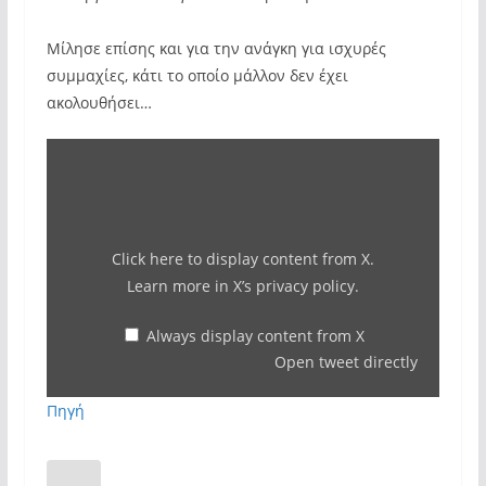
Μίλησε επίσης και για την ανάγκη για ισχυρές
συμμαχίες, κάτι το οποίο μάλλον δεν έχει
ακολουθήσει…
Display
content
from
X
Click here to display content from X.
Learn more in
X’s privacy policy
.
Always display content from X
Open tweet directly
Πηγή