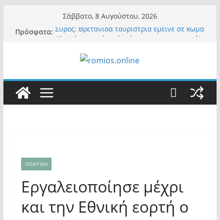
Μετάβαση
Σάββατο, 8 Αυγούστου, 2026
σε
Σύρος: Βρετανίδα τουρίστρια έμεινε σε κώμα
Πρόσφατα:
περιεχόμενο
42 ημέρες μετά από τσίμπημα τσιμπουριού!
– Η «μάχη» με τη σπάνια λοίμωξη
Οι ρυθμιστές – Σαμαράς και Κασιδιάρης θα
πάρουν αθροιστικά 15%… προκαλούν δίνη
στο σύστημα και η συνεργασία με Le Pen
Και πάλι περί στελεχών….
«Ελπίδα για Δημοκρατία» σε ΜΜΕ: «Στόχος
είναι το Κίνημα της Μ.Καρυστιανού και όχι
το διεφθαρμένο σύστημα εξουσίας»
Βόμβα: Με στήριξη Musk το νέο κόμμα
Κασιδιάρη – Οι ένοικοι του Μαξίμου σε
πανικό, πατριωτικό τσουνάμι σαρώνει την
Ελλάδα
ΠΟΛΙΤΙΚΗ
Εργαλειοποίησε μέχρι
και την Εθνική εορτή ο