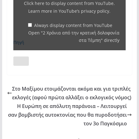
Click here to display content from YouTube.
την
Learn more in
YouTube’s privacy policy
.
κρατική
δολοφονία
Always display content from YouTube
Open "2 Χρόνια από την κρατική δολοφονία
στα
στα Τέμπη" directly
Τέμπη"
Πηγή
from
YouTube
Στο Μαξίμου ετοιμάζονται ακόμα και για τριπλές
εκλογές (αφού πρώτα αλλάξει ο εκλογικός νόμος)
Η Ευρώπη σε απόλυτη παράνοια – Λειτουργεί
σαν βομβιστής αυτοκτονίας που θα πυροδοτήσει
τον 3ο Παγκόσμιο