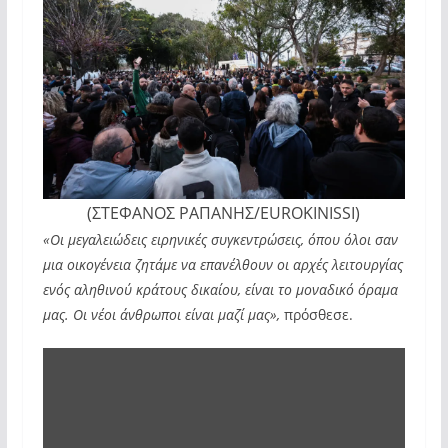
(ΣΤΕΦΑΝΟΣ ΡΑΠΑΝΗΣ/EUROKINISSI)
«Οι μεγαλειώδεις ειρηνικές συγκεντρώσεις, όπου όλοι σαν
μια οικογένεια ζητάμε να επανέλθουν οι αρχές λειτουργίας
ενός αληθινού κράτους δικαίου, είναι το μοναδικό όραμα
μας. Οι νέοι άνθρωποι είναι μαζί μας»,
πρόσθεσε.
Display
"2
Χρόνια
από