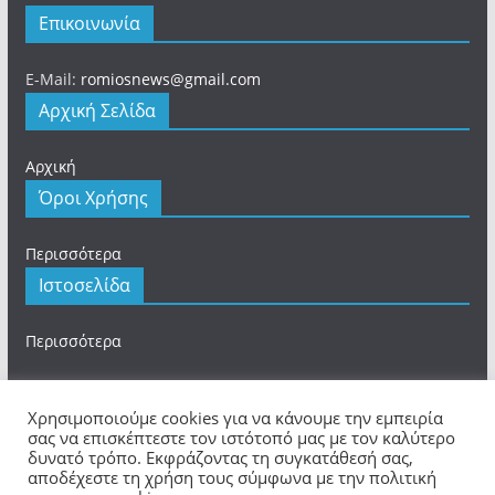
Επικοινωνία
E-Mail:
romiosnews@gmail.com
Αρχική Σελίδα
Αρχική
Όροι Χρήσης
Περισσότερα
Ιστοσελίδα
Περισσότερα
Χρησιμοποιούμε cookies για να κάνουμε την εμπειρία
σας να επισκέπτεστε τον ιστότοπό μας με τον καλύτερο
δυνατό τρόπο. Εκφράζοντας τη συγκατάθεσή σας,
Πνευματικά Δικαιώματα © 2026
romios.online
. Τα
αποδέχεστε τη χρήση τους σύμφωνα με την πολιτική
πνευματικά δικαιώματα προστατεύονται.