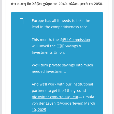
ότι αυτή θα λάβει χώρα το 2040, άλλοι μετά το 2050
.
Europe has all it needs to take the
lead in the competitiveness race.
This month, the
@EU_Commission
will unveil the 🇪🇺 Savings &
Investments Union.
We’ll turn private savings into much
needed investment.
And we’ll work with our institutional
partners to get it off the ground
pic.twitter.com/rtd0UqCeut
— Ursula
von der Leyen (@vonderleyen)
March
10, 2025