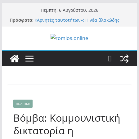
Μετάβαση
Πέμπτη, 6 Αυγούστου, 2026
σε
Πρόσφατα:
«Αρνητές ταυτοτήτων»: Η νέα βλακώδης
περιεχόμενο
ταμπέλα των συστημικών ΜΜΕ!
Βόμβα: Με στήριξη Musk το νέο κόμμα
Κασιδιάρη – Οι ένοικοι του Μαξίμου σε
πανικό, πατριωτικό τσουνάμι σαρώνει την
Ελλάδα
Σύρος: Βρετανίδα τουρίστρια έμεινε σε κώμα
42 ημέρες μετά από τσίμπημα τσιμπουριού!
– Η «μάχη» με τη σπάνια λοίμωξη
Ασύλληπτο: Έναν «Βόλο» με 102.000
παράνομους αλλοδαπούς πολιτογράφησε ως
«Έλληνες» η κυβέρνηση! (φωτο)
Περί στελεχών……
ΠΟΛΙΤΙΚΗ
Βόμβα: Κομμουνιστική
δικτατορία η