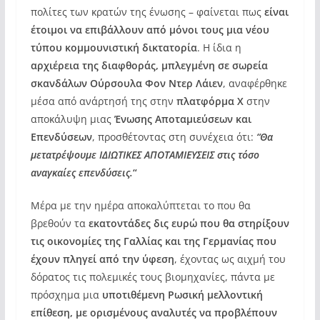
πολίτες των κρατών της ένωσης – φαίνεται πως
είναι
έτοιμοι να επιβάλλουν από μόνοι τους μια νέου
τύπου κομμουνιστική δικτατορία
. Η ίδια η
αρχιέρεια της διαφθοράς, μπλεγμένη σε σωρεία
σκανδάλων Ούρσουλα Φον Ντερ Λάιεν
, αναφέρθηκε
μέσα από ανάρτησή της στην
πλατφόρμα Χ
στην
αποκάλυψη μιας
Ένωσης Αποταμιεύσεων και
Επενδύσεων
, προσθέτοντας στη συνέχεια ότι:
“Θα
μετατρέψουμε ΙΔΙΩΤΙΚΕΣ ΑΠΟΤΑΜΙΕΥΣΕΙΣ στις τόσο
αναγκαίες επενδύσεις.
“
Μέρα με την ημέρα αποκαλύπτεται το που θα
βρεθούν τα
εκατοντάδες δις ευρώ που θα στηρίξουν
τις οικονομίες της Γαλλίας και της Γερμανίας που
έχουν πληγεί από την ύφεση
, έχοντας ως αιχμή του
δόρατος τις πολεμικές τους βιομηχανίες, πάντα με
πρόσχημα μια
υποτιθέμενη Ρωσική μελλοντική
επίθεση, με ορισμένους αναλυτές να προβλέπουν