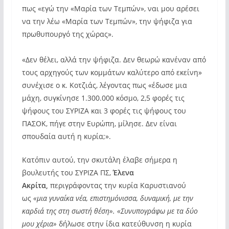
πως «εγώ την «Μαρία των Τεμπών», ναι μου αρέσει
να την λέω «Μαρία των Τεμπών», την ψήφιζα για
πρωθυπουργό της χώρας».
«Δεν θέλει, αλλά την ψήφιζα. Δεν θεωρώ κανέναν από
τους αρχηγούς των κομμάτων καλύτερο από εκείνη»
συνέχισε ο κ. Κοτζιάς, λέγοντας πως «έδωσε μια
μάχη, συγκίνησε 1.300.000 κόσμο, 2,5 φορές τις
ψήφους του ΣΥΡΙΖΑ και 3 φορές τις ψήφους του
ΠΑΣΟΚ, πήγε στην Ευρώπη, μίλησε. Δεν είναι
σπουδαία αυτή η κυρία;».
Κατόπιν αυτού, την σκυτάλη έλαβε σήμερα η
βουλευτής του ΣΥΡΙΖΑ ΠΣ,
Έλενα
Ακρίτα,
περιγράφοντας την κυρία Καρυστιανού
ως
«μια γυναίκα νέα, επιστημόνισσα, δυναμική, με την
καρδιά της στη σωστή θέση». «Συνυπογράφω με τα δύο
μου χέρια»
δήλωσε στην ίδια κατεύθυνση η κυρία