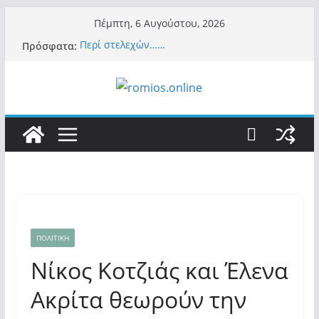
Μετάβαση
Πέμπτη, 6 Αυγούστου, 2026
σε
Πρόσφατα:
Περί στελεχών……
περιεχόμενο
«Ελπίδα για Δημοκρατία» σε ΜΜΕ: «Στόχος
είναι το Κίνημα της Μ.Καρυστιανού και όχι
το διεφθαρμένο σύστημα εξουσίας»
Βόμβα: Με στήριξη Musk το νέο κόμμα
Κασιδιάρη – Οι ένοικοι του Μαξίμου σε
πανικό, πατριωτικό τσουνάμι σαρώνει την
Ελλάδα
Σύρος: Βρετανίδα τουρίστρια έμεινε σε κώμα
42 ημέρες μετά από τσίμπημα τσιμπουριού!
– Η «μάχη» με τη σπάνια λοίμωξη
Ασύλληπτο: Έναν «Βόλο» με 102.000
παράνομους αλλοδαπούς πολιτογράφησε ως
«Έλληνες» η κυβέρνηση! (φωτο)
ΠΟΛΙΤΙΚΗ
Νίκος Κοτζιάς και Έλενα
Ακρίτα θεωρούν την