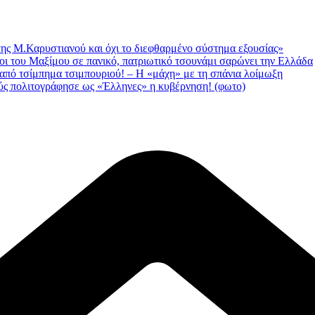
της Μ.Καρυστιανού και όχι το διεφθαρμένο σύστημα εξουσίας»
οι του Μαξίμου σε πανικό, πατριωτικό τσουνάμι σαρώνει την Ελλάδα
 από τσίμπημα τσιμπουριού! – Η «μάχη» με τη σπάνια λοίμωξη
ς πολιτογράφησε ως «Έλληνες» η κυβέρνηση! (φωτο)