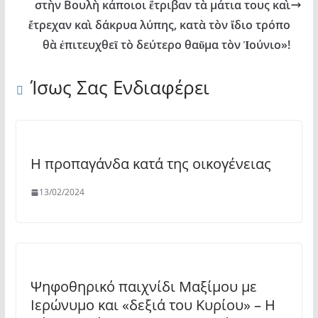
στὴν Βουλὴ κάποιοι ἔτριβαν τὰ μάτια τους καὶ
ἔτρεχαν καὶ δάκρυα λύπης, κατὰ τὸν ἴδιο τρόπο
θὰ ἐπιτευχθεῖ τὸ δεύτερο θαῦμα τὸν Ἰούνιο»!
Ίσως Σας Ενδιαφέρει
Η προπαγάνδα κατά της οικογένειας
13/02/2024
Ψηφοθηρικό παιχνίδι Μαξίμου με
Ιερώνυμο και «δεξιά του Κυρίου» – Η