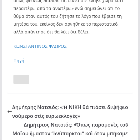
όπως ψευδώς διαδίδεται, ουδέποτε έλαβε χώρα κάτι
περαιτέρω από τα ανωτέρω» ενώ σημειώνει ότι το
θύμα όταν αυτός του ζήτησε το λόγο που έβρισε τη
μητέρα του, εκείνος δεν αρνήθηκε το περιστατικό,
αλλά απάντησε ότι θα λέει ότι θέλει.
ΚΩΝΣΤΑΝΤΙΝΟΣ ΦΛΩΡΟΣ
Πηγή
Δημήτρης Νατσιός: «Ἡ ΝΙΚΗ θά πιάσει διψήφιο
νούμερο στίς ευρωεκλογές»
Δημήτριος Νατσιός: «Ὅπως παραμονὲς τοῦ
Μαΐου ἤμασταν “ἀνύπαρκτοι” καὶ ὅταν μπήκαμε