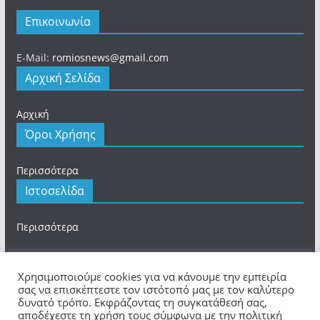
Επικοινωνία
E-Mail:
romiosnews@gmail.com
Αρχική Σελίδα
Αρχική
Όροι Χρήσης
Περισσότερα
Ιστοσελίδα
Περισσότερα
Χρησιμοποιούμε cookies για να κάνουμε την εμπειρία
σας να επισκέπτεστε τον ιστότοπό μας με τον καλύτερο
δυνατό τρόπο. Εκφράζοντας τη συγκατάθεσή σας,
Πνευματικά Δικαιώματα © 2026
romios.online
. Τα
αποδέχεστε τη χρήση τους σύμφωνα με την πολιτική
πνευματικά δικαιώματα προστατεύονται.