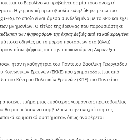
οιείται το Βερολίνο να προβαίνει σε μία τόσο ανοιχτή
άγματα. Η γερμανική πρωτοβουλία εκδηλώθηκε μέσω του
ng (FES), το οποίο είναι άμεσα συνδεδεμένο με το SPD και έχει
α των μνημονίων. Ο τίτλος της έρευνας που παρουσιάστηκε
εκδίκηση των ψηφοφόρων της άκρας Δεξιάς από τα καθιερωμένα
μάτιστα οδηγίες με τη μορφή προτάσεων στα (άλλα)
 πάρουν πίσω ψήφους από την αποκαλούμενη Ακροδεξιά.
ίασαν, ήταν η καθηγήτρια του Παντείου Βασιλική Γεωργιάδου
ου Κοινωνικών Ερευνών (ΕΚΚΕ) που χρηματοδοτείται από
τιδα του Κέντρου Πολιτικών Ερευνών (ΚΠΕ) του Παντείου
η αποτελεί τμήμα μιας ευρύτερης γερμανικής πρωτοβουλίας
που θα μπορούσαν να συμβάλουν στην αναχαίτιση της
υρωπαϊκά κομματικά συστήματα», όπως αναφέρεται
ότι
«αρκετές από τις βασικές θέσεις της ΑΔ, π.χ. σχετικά με τη