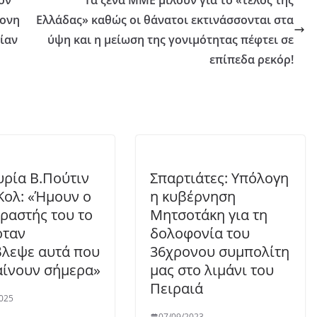
ον
Τα ξένα ΜΜΕ μιλούν για το «τέλος της
ρονη
Ελλάδας» καθώς οι θάνατοι εκτινάσσονται στα
είαν
ύψη και η μείωση της γονιμότητας πέφτει σε
επίπεδα ρεκόρ!
ρία Β.Πούτιν
Σπαρτιάτες: Υπόλογη
.Κολ: «Ήμουν ο
η κυβέρνηση
ραστής του το
Μητσοτάκη για τη
όταν
δολοφονία του
λεψε αυτά που
36χρονου συμπολίτη
ίνουν σήμερα»
μας στο λιμάνι του
Πειραιά
025
07/09/2023