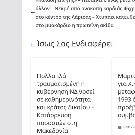
«Κόλαση επί γης» – Πεθαίνει ο ένας μετά τ
άλλον – Νεκρή από ανακοπή καρδιάς 46χ
στο κέντρο της Λάρισας – Χτυπάει κατευθ
στο μυοκάρδιο η πρωτεΐνη ακίδα
Ίσως Σας Ενδιαφέρει
Πολλαπλά
Μαρτυ
τραυματισμένη η
για Χ
κυβέρνηση ΝΔ νοσεί
μεταφ
σε καθημερινότητα
1993 
και κράτος δικαίου –
προέβ
Κατάρρευση
συμβα
ποσοστών στη
09/01/2
Μακεδονία