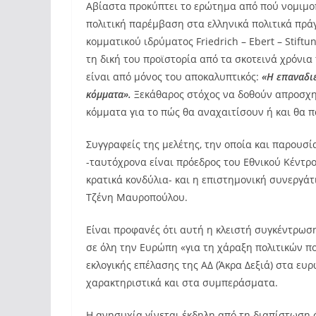
Αβίαστα προκύπτει το ερώτημα από πού νομιμοπ
πολιτική παρέμβαση στα ελληνικά πολιτικά πρ
κομματικού ιδρύματος Friedrich – Ebert – Stiftu
τη δική του προϊστορία από τα σκοτεινά χρόνι
είναι από μόνος του αποκαλυπτικός:
«Η επαναδι
κόμματα».
Ξεκάθαρος στόχος να δοθούν απροσχη
κόμματα για το πώς θα αναχαιτίσουν ή και θα
Συγγραφείς της μελέτης, την οποία και παρουσ
-ταυτόχρονα είναι πρόεδρος του Εθνικού Κέντρ
κρατικά κονδύλια- και η επιστημονική συνεργά
Τζένη Μαυροπούλου.
Είναι προφανές ότι αυτή η κλειστή συγκέντρωσ
σε όλη την Ευρώπη «για τη χάραξη πολιτικών 
εκλογικής επέλασης της ΑΔ (Άκρα Δεξιά) στα ε
χαρακτηριστικά και στα συμπεράσματα.
Η ανησυχία γίνεται έκδηλη από τη διαπίστωση 