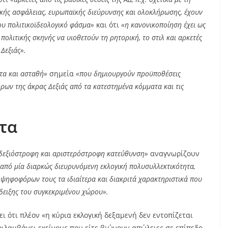
ικής ασφάλειας, ευρωπαϊκής διεύρυνσης και ολοκλήρωσης, έχουν
ου πολιτικοϊδεολογικό φάσμα»
και ότι
«η κανονικοποίηση έχει ως
ολιτικής σκηνής να υιοθετούν τη ρητορική, το στιλ και αρκετές
 Δεξιάς».
τα και ασταθή»
σημεία
«που δημιουργούν προϋποθέσεις
ων της άκρας Δεξιάς από τα κατεστημένα κόμματα και τις
τα
 δεξιόστροφη και αριστερόστροφη κατεύθυνση»
αναγνωρίζουν
από μία διαρκώς διευρυνόμενη εκλογική πολυσυλλεκτικότητα,
 ψηφοφόρων τους τα ιδιαίτερα και διακριτά χαρακτηριστικά που
άδειξης του συγκεκριμένου χώρου».
 ότι πλέον «η κύρια εκλογική δεξαμενή δεν εντοπίζεται
ιλαμβάνει εκείνους που είτε βιώνουν απώλειες σε επίπεδο