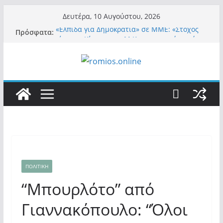
Μετάβαση
Δευτέρα, 10 Αυγούστου, 2026
σε
«Ελπίδα για Δημοκρατία» σε ΜΜΕ: «Στόχος
Πρόσφατα:
περιεχόμενο
είναι το Κίνημα της Μ.Καρυστιανού και όχι
το διεφθαρμένο σύστημα εξουσίας»
«Αιχμηρή» τοποθέτηση από την Μαρία
Καρυστιανού: Η απάντησή της σε
Θ.Αυγερινό και όσους αποχώρησαν από την
«Ελπίδα»
Α.Φάουτσι: Στις ΗΠΑ τον συνέλαβαν για τα
εγκλήματά του στην πανδημία – Στην Ελλάδα
τον έκαναν μέλος της Ακαδημίας Αθηνών!
Οι ρυθμιστές – Σαμαράς και Κασιδιάρης θα
πάρουν αθροιστικά 15%… προκαλούν δίνη
στο σύστημα και η συνεργασία με Le Pen
Και πάλι περί στελεχών….
ΠΟΛΙΤΙΚΗ
“Μπουρλότο” από
Γιαννακόπουλο: “Όλοι