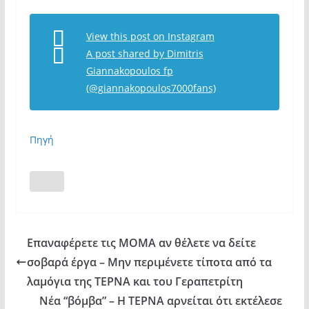
View this post on Instagram
A post shared by Dimitris
Giannakopoulos fp
(@giannakopoulos7000fans)
Πηγή
Επαναφέρετε τις ΜΟΜΑ αν θέλετε να δείτε
σοβαρά έργα – Μην περιμένετε τίποτα από τα
λαμόγια της ΤΕΡΝΑ και του Γεραπετρίτη
Νέα “βόμβα” – Η ΤΕΡΝΑ αρνείται ότι εκτέλεσε