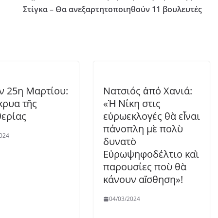
Στίγκα – Θα ανεξαρτητοποιηθούν 11 βουλευτές
ὴν 25η Μαρτίου:
Νατσιός ἀπό Χανιά:
κρυα τῆς
«Ἡ Νίκη στις
ερίας
εὐρωεκλογές θὰ εἶναι
πάνοπλη μὲ πολὺ
024
δυνατὸ
Εὐρωψηφοδέλτιο καὶ
παρουσίες ποὺ θὰ
κάνουν αἴσθηση»!
04/03/2024