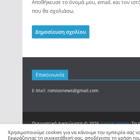
Αποθήκευσε το όνομά μου, email, και τον ισ
που θα σχολιάσω.
Επικοινωνία
E-Mail:
romiosnews@gmail.com
Πνευματικά Δικαιώματα © 2026
romios.online
. Τα
Θέμα:
ColorMag
από ThemeGrill. Κατασκευασμένο
Χρησιμοποιούμε cookies για να κάνουμε την εμπειρία σας ν
Εκφράζοντας τη συγκατάθεσή σας, αποδέχεστε τη χρήση τους