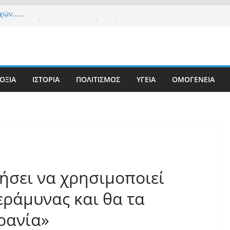
εχών……
α Δημοκρατία» σε ΜΜΕ: «Στόχος είναι το Κίνημα
υστιανού και όχι το διεφθαρμένο σύστημα
 στήριξη Musk το νέο κόμμα Κασιδιάρη – Οι
υ Μαξίμου σε πανικό, πατριωτικό τσουνάμι
ην Ελλάδα
ΟΞΙΑ
ΙΣΤΟΡΙΑ
ΠΟΛΙΤΙΣΜΟΣ
ΥΓΕΙΑ
ΟΜΟΓΕΝΕΙΑ
τανίδα τουρίστρια έμεινε σε κώμα 42 ημέρες
τσίμπημα τσιμπουριού! – Η «μάχη» με τη σπάνια
: Έναν «Βόλο» με 102.000 παράνομους
ς πολιτογράφησε ως «Έλληνες» η κυβέρνηση!
ήσει να χρησιμοποιεί
ράμυνας και θα τα
ρανία»