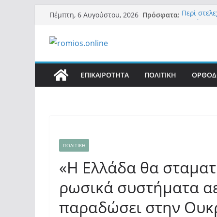
Μετάβαση
Πρόσφατα:
Περί στελ
Πέμπτη, 6 Αυγούστου, 2026
σε
«Ελπίδα γι
της Μ.Καρ
περιεχόμενο
εξουσίας»
Βόμβα: Με
ένοικοι το
σαρώνει τ
ΕΠΙΚΑΙΡΟΤΗΤΑ
ΠΟΛΙΤΙΚΗ
ΟΡΘΟΔ
Σύρος: Βρε
μετά από 
λοίμωξη
Ασύλληπτο
αλλοδαπού
(φωτο)
ΠΟΛΙΤΙΚΗ
«Η Ελλάδα θα σταματ
ρωσικά συστήματα αε
παραδώσει στην Ουκ