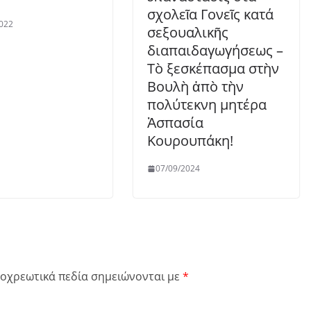
σχολεῖα Γονεῖς κατά
022
σεξουαλικῆς
διαπαιδαγωγήσεως –
Τὸ ξεσκέπασμα στὴν
Βουλὴ ἀπὸ τὴν
πολύτεκνη μητέρα
Ἀσπασία
Κουρουπάκη!
07/09/2024
οχρεωτικά πεδία σημειώνονται με
*