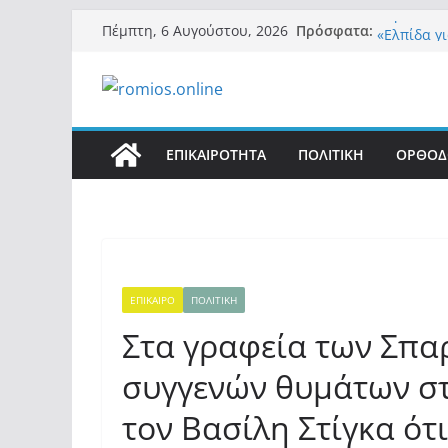
Μετάβαση
Περί στε
Πρόσφατα:
Πέμπτη, 6 Αυγούστου, 2026
«Ελπίδα γ
σε
της Μ.Καρ
περιεχόμενο
εξουσίας»
Βόμβα: Με
ένοικοι τ
σαρώνει τ
ΕΠΙΚΑΙΡΟΤΗΤΑ
ΠΟΛΙΤΙΚΗ
ΟΡΘΟΔ
Σύρος: Βρ
μετά από 
λοίμωξη
Ασύλληπτο
αλλοδαπού
(φωτο)
ΕΠΙΚΑΙΡΟ
ΠΟΛΙΤΙΚΗ
Στα γραφεία των Σπα
συγγενών θυμάτων στ
τον Βασίλη Στίγκα ότ