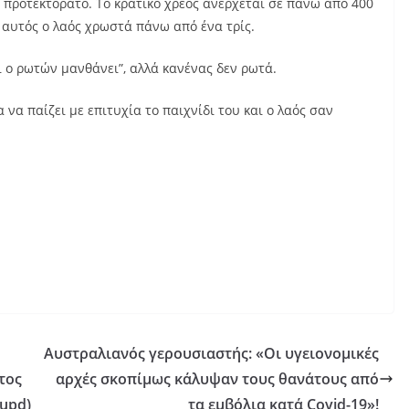
 προτεκτοράτο. Το κρατικό χρέος ανέρχεται σε πάνω από 400
ά αυτός ο λαός χρωστά πάνω από ένα τρίς.
ι ο ρωτών μανθάνει”, αλλά κανένας δεν ρωτά.
να παίζει με επιτυχία το παιχνίδι του και ο λαός σαν
Αυστραλιανός γερουσιαστής: «Οι υγειονομικές
τος
αρχές σκοπίμως κάλυψαν τους θανάτους από
upd)
τα εμβόλια κατά Covid-19»!