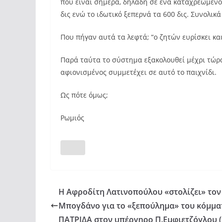
που είναι σήμερα, δηλαδή σε ένα καταχρεωμένο
δις ενώ το ιδωτικό ξεπερνά τα 600 δις. Συνολικ
Που πήγαν αυτά τα λεφτά; “ο ζητών ευρίσκει κα
Παρά ταύτα το σύστημα εξακολουθεί μέχρι τώρα 
αφιονισμένος συμμετέχει σε αυτό το παιχνίδι.
Ως πότε όμως;
Ρωμιός
Η Αφροδίτη Λατινοπούλου «στολίζει» τον
Μπογδάνο για το «ξεπούλημα» του κόμμα
ΠΑΤΡΙΔΑ στον υπέργηρο Π.Εμφιετζόγλου (