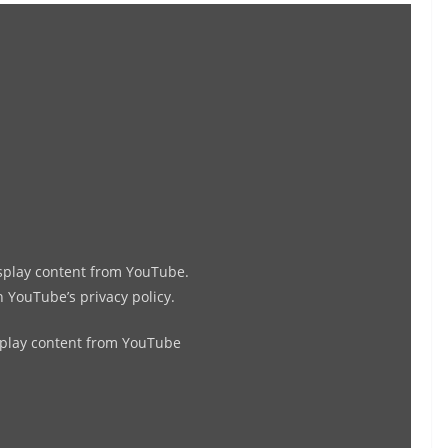
Display
"Ο
Ενιαίος
Κυβερνητισμός
στοτώνειι
επί
50
χρόνια
Μεταπολίτευσης"
from
isplay content from YouTube.
YouTube
in
YouTube’s privacy policy
.
splay content from YouTube