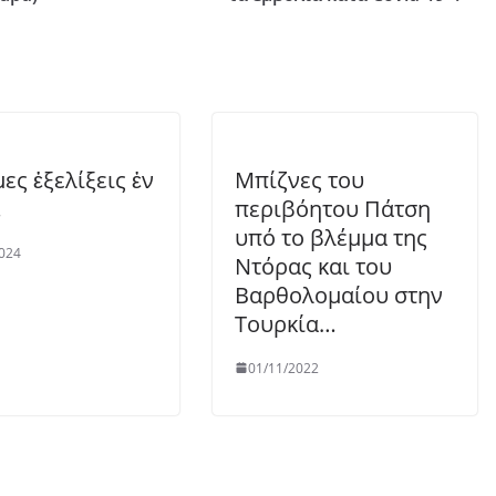
ες ἐξελίξεις ἐν
Μπίζνες του
…
περιβόητου Πάτση
υπό το βλέμμα της
024
Ντόρας και του
Βαρθολομαίου στην
Τουρκία…
01/11/2022