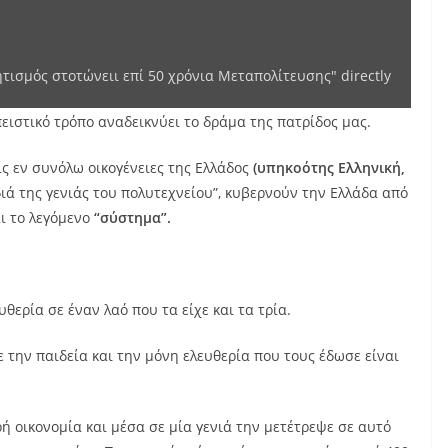
τισμός στοτώνειι επί 50 χρόνια Μεταπολίτευσης" directly
ειστικό τρόπο αναδεικνύει το δράμα της πατρίδος μας.
ς εν συνόλω οικογένειες της Ελλάδος
(υπηκοότης Ελληνική,
διά της γενιάς του πολυτεχνείου”, κυβερνούν την Ελλάδα από
αι το λεγόμενο
“σύστημα”.
θερία σε έναν λαό που τα είχε και τα τρία.
ε την παιδεία και την μόνη ελευθερία που τους έδωσε είναι
ή οικονομία και μέσα σε μία γενιά την μετέτρεψε σε αυτό