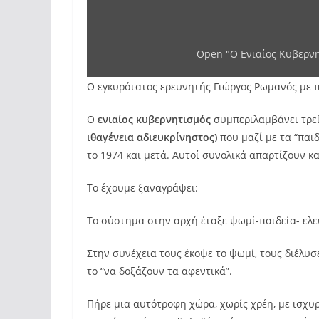
Open "Ο Ενιαίος Κυβερνη
Ο εγκυρότατος ερευνητής Γιώργος Ρωμανός με π
Ο
ενιαίος κυβερνητισμός
συμπεριλαμβάνει τρεί
ιθαγένεια αδιευκρίνηστος)
που μαζί με τα “παι
το 1974 και μετά. Αυτοί συνολικά απαρτίζουν κ
Το έχουμε ξαναγράψει:
Το σύστημα στην αρχή έταξε ψωμί-παιδεία- ελευ
Στην συνέχεια τους έκοψε το ψωμί, τους διέλυσ
το “να δοξάζουν τα αφεντικά”.
Πήρε μια αυτότροφη χώρα, χωρίς χρέη, με ισχυρ