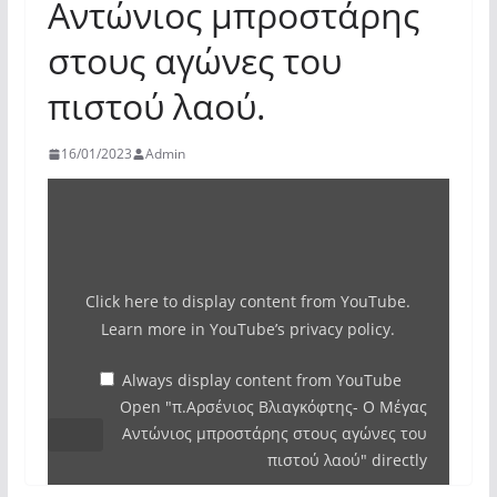
Αντώνιος μπροστάρης
στους αγώνες του
πιστού λαού.
16/01/2023
Admin
Display
"π.Αρσένιος
Βλιαγκόφτης-
Ο
Click here to display content from YouTube.
Μέγας
Learn more in
YouTube’s privacy policy
.
Αντώνιος
μπροστάρης
Always display content from YouTube
Open "π.Αρσένιος Βλιαγκόφτης- Ο Μέγας
στους
Αντώνιος μπροστάρης στους αγώνες του
αγώνες
πιστού λαού" directly
του