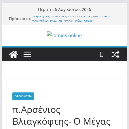
Μετάβαση
Πέμπτη, 6 Αυγούστου, 2026
σε
«Αρνητές ταυτοτήτων»: Η νέα βλακώδης
Πρόσφατα:
περιεχόμενο
ταμπέλα των συστημικών ΜΜΕ!
Βόμβα: Με στήριξη Musk το νέο κόμμα
Κασιδιάρη – Οι ένοικοι του Μαξίμου σε
πανικό, πατριωτικό τσουνάμι σαρώνει την
Ελλάδα
Σύρος: Βρετανίδα τουρίστρια έμεινε σε κώμα
42 ημέρες μετά από τσίμπημα τσιμπουριού!
– Η «μάχη» με τη σπάνια λοίμωξη
Ασύλληπτο: Έναν «Βόλο» με 102.000
παράνομους αλλοδαπούς πολιτογράφησε ως
«Έλληνες» η κυβέρνηση! (φωτο)
Περί στελεχών……
ΟΡΘΟΔΟΞΙΑ
π.Αρσένιος
Βλιαγκόφτης- Ο Μέγας