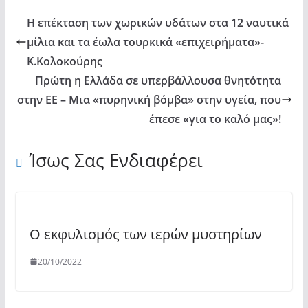
την
Η επέκταση των χωρικών υδάτων στα 12 ναυτικά
μετάδοση
μίλια και τα έωλα τουρκικά «επιχειρήματα»-
του
Κ.Κολοκούρης
ιού"
Πρώτη η Ελλάδα σε υπερβάλλουσα θνητότητα
from
στην ΕΕ – Μια «πυρηνική βόμβα» στην υγεία, που
YouTube
έπεσε «για το καλό μας»!
Ίσως Σας Ενδιαφέρει
Ο εκφυλισμός των ιερών μυστηρίων
20/10/2022