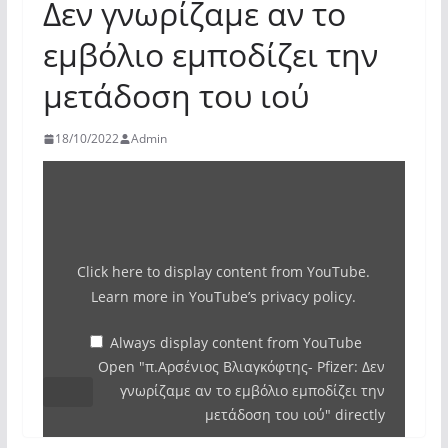
Δεν γνωρίζαμε αν το
εμβόλιο εμποδίζει την
μετάδοση του ιού
18/10/2022
Admin
Display
"π.Αρσένιος
Βλιαγκόφτης-
Pfizer:
Click here to display content from YouTube.
Δεν
Learn more in
YouTube’s privacy policy
.
γνωρίζαμε
αν
Always display content from YouTube
Open "π.Αρσένιος Βλιαγκόφτης- Pfizer: Δεν
το
γνωρίζαμε αν το εμβόλιο εμποδίζει την
εμβόλιο
μετάδοση του ιού" directly
εμποδίζει