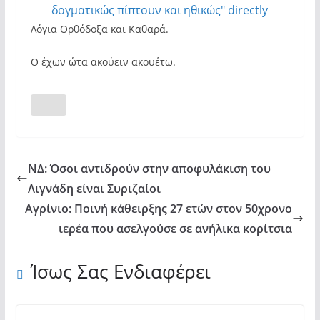
πίπτοντες
δογματικώς πίπτουν και ηθικώς" directly
δογματικώς
Λόγια Ορθόδοξα και Καθαρά.
πίπτουν
και
Ο έχων ώτα ακούειν ακουέτω.
ηθικώς"
from
YouTube
ΝΔ: Όσοι αντιδρούν στην αποφυλάκιση του
Λιγνάδη είναι Συριζαίοι
Αγρίνιο: Ποινή κάθειρξης 27 ετών στον 50χρονο
ιερέα που ασελγούσε σε ανήλικα κορίτσια
Ίσως Σας Ενδιαφέρει